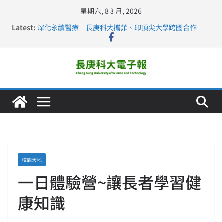
星期六, 8 8 月, 2026
Latest:
深化永續醫療 長庚科大攜菲、印頂尖大學跨國合作
長庚科大訪凱瑟醫療集團、美容學校收穫豐
跨海築夢 長庚科大赴美直擊健康平權與智慧照護實踐
仁德醫專與長庚科大締結策略聯盟 培育護理尖兵
長庚科大連四年穩居《遠見》醫學大學第5名 辦學實力再
獲肯定
校園天地
一日體驗營~讓長者學習健
康知識