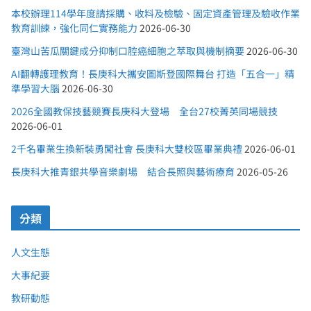
本校辦理114學年度請採購、收料及檢驗、固定資產管理及驗收作業
教育訓練，強化同仁實務能力
2026-06-30
臺灣山苦瓜關鍵成分抑制口腔癌細胞之萃取與機制摘要
2026-06-30
AI翻轉護理教育！長庚科大攜安圖斯登國際舞台 打造「五合一」精
準學習大腦
2026-06-30
2026全國教保技藝競賽長庚科大登場 全台27校菁英同場競技
2026-06-01
2千名畢業生換新裝勇闖社會 長庚科大雙校區畢業典禮
2026-06-01
長庚科大推青銀共學音樂劇場 結合長照與藝術療育
2026-05-26
分類
人文生態
大事紀要
教研動態