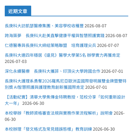
近期文章
長庚科大訪凱瑟醫療集團、美容學校收穫豐
2026-08-07
跨海築夢 長庚科大赴美直擊健康平權與智慧照護實踐
2026-08-07
仁德醫專與長庚科大締結策略聯盟 培育護理尖兵
2026-07-07
長庚科大連四年穩居《遠見》醫學大學第5名 辦學實力再獲肯定
2026-07-03
深化永續醫療 長庚科大攜菲、印頂尖大學跨國合作
2026-07-01
長庚科大護理系勇奪2026羅馬尼亞歐洲盃國際發明展雙金牌暨雙特
別獎 AI智慧照護與護理教育創新獲國際肯定
2026-07-01
【活動紀實】清華大學焦傳金特聘教授，蒞校分享「如何重新設計
大一年」
2026-06-30
本校舉辦「教師資格審查法規與實務作業流程解析」說明會
2026-
06-30
本校辦理「發文格式及常見錯誤態樣」教育訓練
2026-06-30