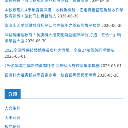
本校辦理「發文格式及常見錯誤態樣」教育訓練
2026-06-30
本校辦理114學年度請採購、收料及檢驗、固定資產管理及驗收作業
教育訓練，強化同仁實務能力
2026-06-30
臺灣山苦瓜關鍵成分抑制口腔癌細胞之萃取與機制摘要
2026-06-30
AI翻轉護理教育！長庚科大攜安圖斯登國際舞台 打造「五合一」精
準學習大腦
2026-06-30
2026全國教保技藝競賽長庚科大登場 全台27校菁英同場競技
2026-06-01
2千名畢業生換新裝勇闖社會 長庚科大雙校區畢業典禮
2026-06-01
長庚科大推青銀共學音樂劇場 結合長照與藝術療育
2026-05-26
分類
人文生態
大事紀要
教研動態