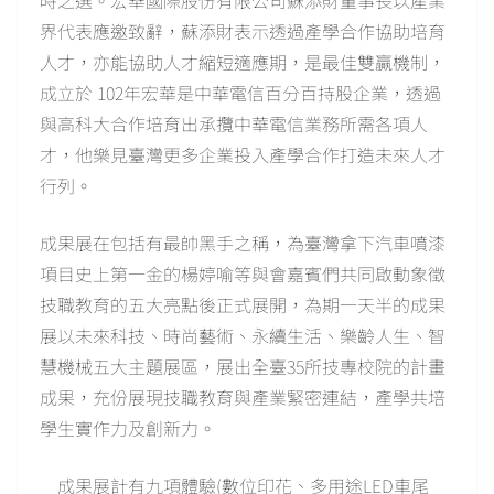
時之選。宏華國際股份有限公司蘇添財董事長以產業
界代表應邀致辭，蘇添財表示透過產學合作協助培育
人才，亦能協助人才縮短適應期，是最佳雙贏機制，
成立於 102年宏華是中華電信百分百持股企業，透過
與高科大合作培育出承攬中華電信業務所需各項人
才，他樂見臺灣更多企業投入產學合作打造未來人才
行列。
成果展在包括有最帥黑手之稱，為臺灣拿下汽車噴漆
項目史上第一金的楊婷喻等與會嘉賓們共同啟動象徵
技職教育的五大亮點後正式展開，為期一天半的成果
展以未來科技、時尚藝術、永續生活、樂齡人生、智
慧機械五大主題展區，展出全臺35所技專校院的計畫
成果，充份展現技職教育與產業緊密連結，產學共培
學生實作力及創新力。
成果展計有九項體驗(數位印花、多用途LED車尾