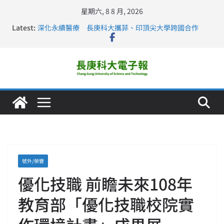
星期六, 8 8 月, 2026
Latest:
深化永續醫療 長庚科大攜菲、印頂尖大學跨國合作
長庚科大訪凱瑟醫療集團、美容學校收穫豐
跨海築夢 長庚科大赴美直擊健康平權與智慧照護實踐
仁德醫專與長庚科大締結策略聯盟 培育護理尖兵
長庚科大連四年穩居《遠見》醫學大學第5名 辦學實力再
獲肯定
號外/榮譽
優化技職 前瞻未來108年
教育部「優化技職校院實