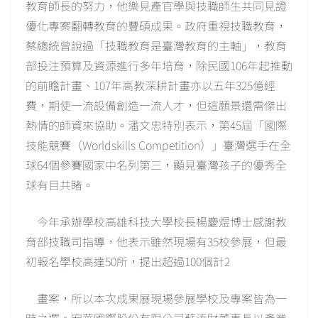
教育師長的努力，他樂見產官學與技職師生共同見證
優化專案翻轉教育的豐碩成果。政府重視技職教育，
蔡總統曾說過「技職教育是臺灣教育的主軸」，教育
部投注預算及資源進行多年培育，除民國106年起推動
的前瞻計畫、107年高教深耕計畫亦以五年325億經
費，期使一流設備創造一流人才，但這願景還需傑出
熱情的師資來協助。潘文忠特別表示，第45屆「國際
技能競賽（Worldskills Competition）」臺灣選手在全
球64個參賽國家中名列第三，顯見臺灣孩子的優秀全
球有目共睹。
今年承辦學校高雄科技大學校長楊慶煜博士感謝教
育部技職司指導，他表示雖然現場有35校參展，但最
初報名學校高達50所，提出超過100個計2
畫案，所以本次成果展現場參展學校及專案皆為一