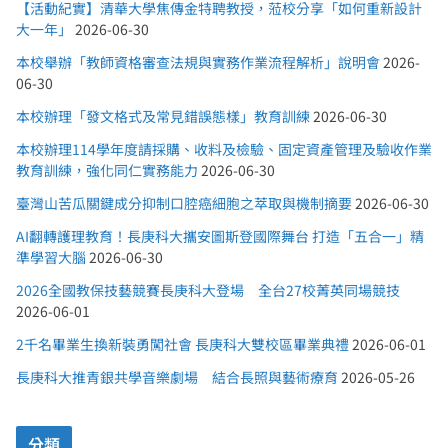
【活動紀實】清華大學焦傳金特聘教授，蒞校分享「如何重新設計
大一年」
2026-06-30
本校舉辦「教師資格審查法規與實務作業流程解析」說明會
2026-
06-30
本校辦理「發文格式及常見錯誤態樣」教育訓練
2026-06-30
本校辦理114學年度請採購、收料及檢驗、固定資產管理及驗收作業
教育訓練，強化同仁實務能力
2026-06-30
臺灣山苦瓜關鍵成分抑制口腔癌細胞之萃取與機制摘要
2026-06-30
AI翻轉護理教育！長庚科大攜安圖斯登國際舞台 打造「五合一」精
準學習大腦
2026-06-30
2026全國教保技藝競賽長庚科大登場 全台27校菁英同場競技
2026-06-01
2千名畢業生換新裝勇闖社會 長庚科大雙校區畢業典禮
2026-06-01
長庚科大推青銀共學音樂劇場 結合長照與藝術療育
2026-05-26
分類