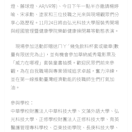
燈、藤球燈、AR/VR等)、今日下午一點半亦邀請楊婷
喻、宋承勳、塗家和三位技職之光來與現場觀眾們分
享心路歷程。11月24日將由弘光科技大學服裝秀開場
與經國管理暨健康學院樂齡健康操閉幕等動態表演。
現場參加活動即贈送ㄇㄚˊ幾兔飲料杯套或徽章(數
量有限送完為止)，並有機會參加華納威秀電影票及
「威力在哪裡」套裝童書抽獎。歡迎民眾們前來參
觀，為在自我職場與專業領域追求卓越，奮力淬練，
並在第一線推動臺灣經濟動能的技職師生們打氣加
油。
參與學校：
中華學校財團法人中華科技大學、文藻外語大學、弘
光科技大學、正修學校財團法人正修科技大學、育英
醫護管理專科學校、亞東技術學院、長庚科技大學、