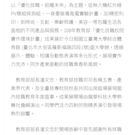
以「優化技職，前瞻未來」為主題，從無人機紅外線
PV模組探測組、一身重裝備風電實驗計畫、3D精密列
印、到時尚、文創、樂齡照護、美容…等包羅生活各
面相的不同產品與服務，108年教育部「優化技職校院
實作環境計畫」成果展於今日假國立臺灣大學綜合體
育館 (臺北市大安區羅斯福路四段1號)盛大舉辦，透過
展示、體驗、短講及動態表演等多元形式，展現實作
力充沛，同步產業脈動的技職青春新風貌。
教育部部長潘文忠、教育部技職司司長楊玉惠、產
業界代表，及全臺技專校院校長共同出席這場展現國
內技職教育年度盛事。成果展開場由龍華科技大學熱
舞社擔綱演出，同學們活力四射的吸睛表演引發現場
熱烈迴響。
教育部部長潘文忠於開場致辭中首先感謝所有技職