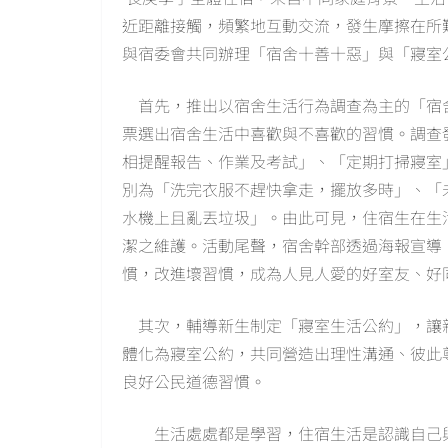
近距離接觸，頻繁地互動交流，發生摩擦在所難
與宿委會共同辦理「宿舍十善十惡」與「寢室
首先，推出以宿舍生活行為調查為主的「宿
票選出宿舍生活中喜歡與不喜歡的習慣。調查
相提醒報告、作業及考試」、「定期打掃寢室
別為「洗完衣服不趕快拿走，擺放多時」、「
水機上且亂丟垃圾」。由此可見，住宿生在生
潔之維護。活動尾聲，宿舍幹部透過海報宣導
慣，改進壞習慣，成為人見人愛的好室友、好
其次，輔導新生制定「寢室生活公約」，讓
體化為寢室公約，共同營造出理性溝通、彼此
良好公民道德習慣。
生活處處都是學習，住宿生活是認識自己與