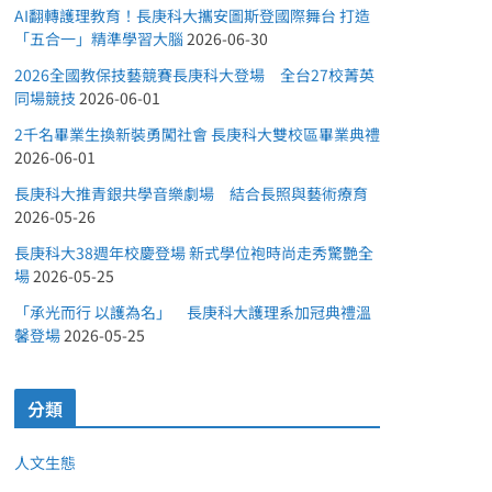
AI翻轉護理教育！長庚科大攜安圖斯登國際舞台 打造
「五合一」精準學習大腦
2026-06-30
2026全國教保技藝競賽長庚科大登場 全台27校菁英
同場競技
2026-06-01
2千名畢業生換新裝勇闖社會 長庚科大雙校區畢業典禮
2026-06-01
長庚科大推青銀共學音樂劇場 結合長照與藝術療育
2026-05-26
長庚科大38週年校慶登場 新式學位袍時尚走秀驚艷全
場
2026-05-25
「承光而行 以護為名」 長庚科大護理系加冠典禮溫
馨登場
2026-05-25
分類
人文生態