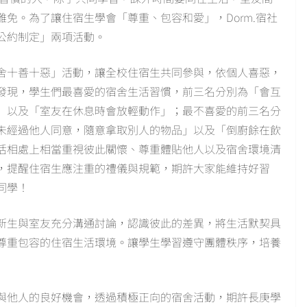
免。為了讓住宿生學會「尊重、包容和愛」，Dorm.宿社
公約制定」兩項活動。
舍十善十惡」活動，讓全校住宿生共同參與，依個人喜惡，
發現，學生們最喜愛的宿舍生活習慣，前三名分別為「會互
」以及「室友在休息時會放輕動作」；最不喜愛的前三名分
未經過他人同意，隨意拿取別人的物品」以及「倒廚餘在飲
活相處上相當重視彼此關懷、尊重體貼他人以及宿舍環境清
，提醒住宿生應注重的禮儀與規範，期許大家能維持好習
同學！
新生與室友充分溝通討論，認識彼此的差異，將生活默契具
尊重包容的住宿生活環境。讓學生學習遵守團體秩序，培養
他人的良好機會，透過積極正向的宿舍活動，期許長庚學