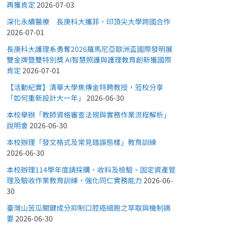
再獲肯定
2026-07-03
深化永續醫療 長庚科大攜菲、印頂尖大學跨國合作
2026-07-01
長庚科大護理系勇奪2026羅馬尼亞歐洲盃國際發明展
雙金牌暨雙特別獎 AI智慧照護與護理教育創新獲國際
肯定
2026-07-01
【活動紀實】清華大學焦傳金特聘教授，蒞校分享
「如何重新設計大一年」
2026-06-30
本校舉辦「教師資格審查法規與實務作業流程解析」
說明會
2026-06-30
本校辦理「發文格式及常見錯誤態樣」教育訓練
2026-06-30
本校辦理114學年度請採購、收料及檢驗、固定資產管
理及驗收作業教育訓練，強化同仁實務能力
2026-06-
30
臺灣山苦瓜關鍵成分抑制口腔癌細胞之萃取與機制摘
要
2026-06-30