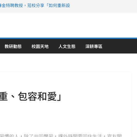
傳金特聘教授，蒞校分享「如何重新設
策略聯盟 培育護理尖兵
》醫學大學第5名 辦學實力再獲肯定
攜菲、印頂尖大學跨國合作
6羅馬尼亞歐洲盃國際發明展雙金牌暨雙
理教育創新獲國際肯定
教研動態
校園天地
人文生態
深耕專區
重、包容和愛」
習慣的人，除了共同學習，課外時間要同住生活，室友間