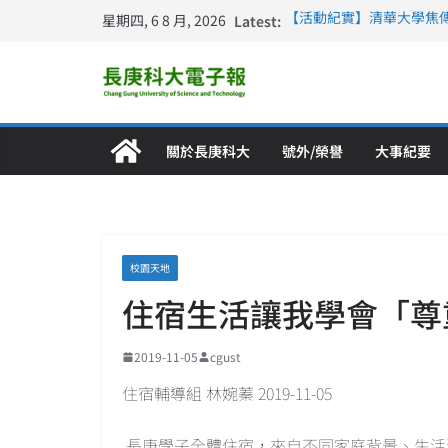
星期四, 6 8 月, 2026
Latest:
【活動紀實】清華大學焦
計大一年」
仁德醫專與長庚科大締結
長庚科大連四年穩居《遠見
深化永續醫療 長庚科大
長庚科大護理系勇奪202
特別獎 AI智慧照護與護
關於長庚科大
號外/榮譽
大事紀要
校園天地
住宿生活讓我學會「尊
2019-11-05
cgust
住宿輔導組 林婉蓁 2019-11-05
長庚學子全體住宿，來自不同家庭背景、生活