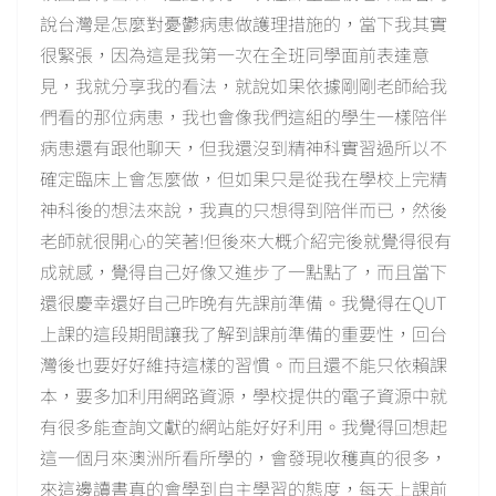
說台灣是怎麼對憂鬱病患做護理措施的，當下我其實
很緊張，因為這是我第一次在全班同學面前表達意
見，我就分享我的看法，就說如果依據剛剛老師給我
們看的那位病患，我也會像我們這組的學生一樣陪伴
病患還有跟他聊天，但我還沒到精神科實習過所以不
確定臨床上會怎麼做，但如果只是從我在學校上完精
神科後的想法來說，我真的只想得到陪伴而已，然後
老師就很開心的笑著!但後來大概介紹完後就覺得很有
成就感，覺得自己好像又進步了一點點了，而且當下
還很慶幸還好自己昨晚有先課前準備。我覺得在QUT
上課的這段期間讓我了解到課前準備的重要性，回台
灣後也要好好維持這樣的習慣。而且還不能只依賴課
本，要多加利用網路資源，學校提供的電子資源中就
有很多能查詢文獻的網站能好好利用。我覺得回想起
這一個月來澳洲所看所學的，會發現收穫真的很多，
來這邊讀書真的會學到自主學習的態度，每天上課前