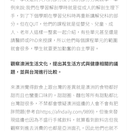
例來說:我們在學習解剖學時就是從成人的解剖生理下
手，到了下個學期在學習兒科時再重新講解兒科的部
分。但在QUT，他們的課程就是從嬰兒、兒童、成
人、老年人這樣一整套一起介紹，有些單元甚至還是
請醫師或PhD來授課，所以他們每個課程單元的範圍
就會很多，學生就要更加勤奮的自主學習。
觀察澳洲生活文化，提出其生活方式與健康相關的議
題，並與台灣進行比較。
來澳洲覺得飲食上跟台灣的差異就是澳洲的食物都好
甜而且也蠻重口味的，甜甜圈、麵包等所有甜點都比
台灣甜很多，不禁都會懷疑澳洲這邊的人會不會有肥
胖問題(參考自https://afndaily.com/9899)，但後來發
現這邊也因為不盛行手搖飲料，就算看到飲料店但我
觀察到進去消費的也都是亞洲面孔，因此他們也就不