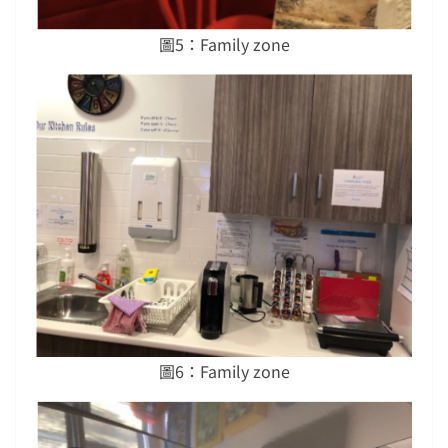
圖5：Family zone
圖6：Family zone