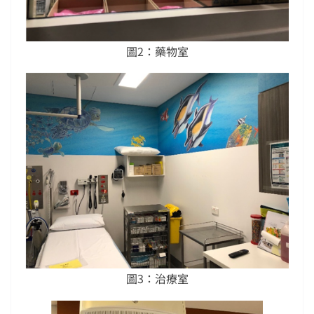
圖2：藥物室
圖3：治療室