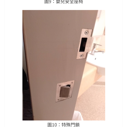
圖9：嬰兒安全座椅
圖10：特殊門鎖