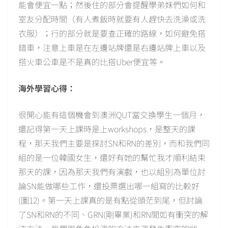
能會便宜一點；然後住的部分會提醒學弟妹們如何和
室友分配時間（有人煮飯時就要有人趕快去洗澡或洗
衣服）；行的部分就是要查正確的路線，如何避免搭
錯車，注意上車是在左邊站牌還是右邊站牌上車以及
搭火車公車是不是真的比搭Uber便宜等。
海外學習心得：
很開心能有這個機會到澳洲QUT當交換學生一個月，
還記得第一天上課時是上workshops，是整天的課
程，那天我們主要是探討SN和RN的差別，而和我們同
組的是一位韓國女生，還好有她的幫忙我才順利結束
那天的課，因為那天我們有演戲，也以組別為單位討
論SN能做哪些工作，還投票選出哪一組寫的比較好
(圖12)。第一天上課真的是有點從頭茫到尾，但討論
了SN和RN的不同、GRN(剛畢業)和RN間如有衝突的解