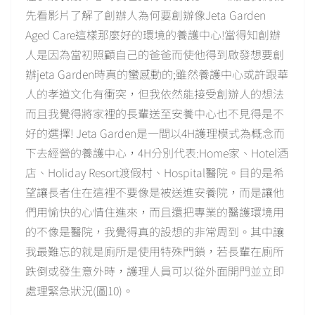
先看影片了解了創辦人為何要創辦像Jeta Garden
Aged Care這樣那麼好的環境的養護中心!當得知創辦
人是因為當初照顧自己的爸爸而使他得到啟發想要創
辦jeta Garden時真的蠻感動的;雖然養護中心或許跟華
人的孝道文化有衝突，但我依然能接受創辦人的想法
而且我覺得將家裡的長輩送至安養中心也不見得是不
好的選擇! Jeta Garden是一間以4H護理模式為概念而
下去經營的養護中心，4H分別代表:Home家、Hotel酒
店、Holiday Resort渡假村、Hospital醫院。目的是希
望讓長者住在這裡不要像是被送進安養院，而是讓他
們用愉快的心情住進來，而且還把專業的醫護環境用
的不像是醫院，我覺得真的設想的非常周到。其中讓
我最難忘的就是廁所是使用特殊門鎖，若長輩在廁所
跌倒或發生意外時，護理人員可以從外面開門並立即
處理緊急狀況(圖10)。