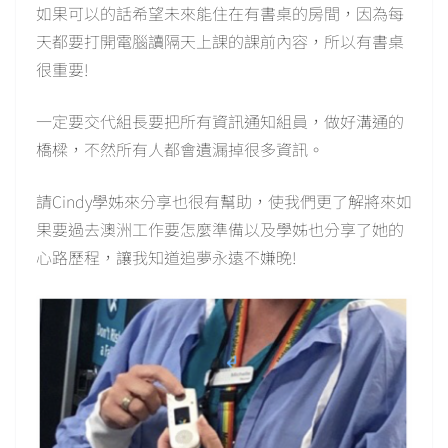
如果可以的話希望未來能住在有書桌的房間，因為每
天都要打開電腦讀隔天上課的課前內容，所以有書桌
很重要!
一定要交代組長要把所有資訊通知組員，做好溝通的
橋樑，不然所有人都會遺漏掉很多資訊。
請Cindy學姊來分享也很有幫助，使我們更了解將來如
果要過去澳洲工作要怎麼準備以及學姊也分享了她的
心路歷程，讓我知道追夢永遠不嫌晚!