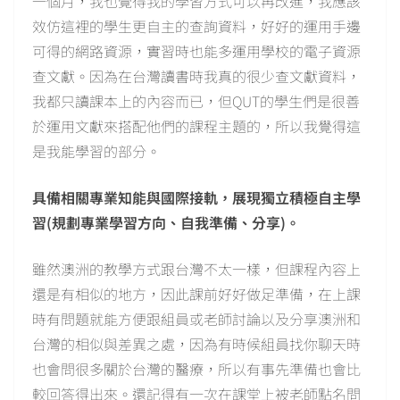
一個月，我也覺得我的學習方式可以再改進，我應該
效仿這裡的學生更自主的查詢資料，好好的運用手邊
可得的網路資源，實習時也能多運用學校的電子資源
查文獻。因為在台灣讀書時我真的很少查文獻資料，
我都只讀課本上的內容而已，但QUT的學生們是很善
於運用文獻來搭配他們的課程主題的，所以我覺得這
是我能學習的部分。
具備相關專業知能與國際接軌，展現獨立積極自主學
習(規劃專業學習方向、自我準備、分享)。
雖然澳洲的教學方式跟台灣不太一樣，但課程內容上
還是有相似的地方，因此課前好好做足準備，在上課
時有問題就能方便跟組員或老師討論以及分享澳洲和
台灣的相似與差異之處，因為有時候組員找你聊天時
也會問很多關於台灣的醫療，所以有事先準備也會比
較回答得出來。還記得有一次在課堂上被老師點名問