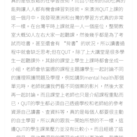
真的是很放鬆的在學習技術，而且小班制的lab也真的
能夠讓人人都有機會練習到技術。來澳洲QUT上課的
這一個月中，我發現澳洲和台灣的學習方式真的非常
不一樣。在台灣平時上課就是一人一個座位，整間教
室大概50人左右大家一起聽課，然後幾乎都是為了考
試而唸書，甚至還會有 “背書”的狀況，所以讀書過
程中就會缺乏思考;但在QUT，除了上大講堂是很多學
生一起聽課外，其餘的課堂上學生上課時都會坐成一
小組，老師會依當週的課程主題讓學生一起討論不同
的護理照護問題及學理，例如講到mental health那個
單元時，老師就讓我們看不同個案的影片，然後大家
再一起討論。而且課堂上老師也只是介紹課程重點而
已，QUT的學生都必須自己透過學校和老師給的參考
資源自己讀書、查資料等，真的是每個人都要很主動
的自主學習，所以真的跟我一開始所想的不一樣，這
邊QUT的學生課業壓力並沒有比較小。而且經過了這