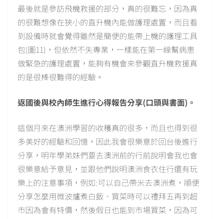
最後就是參訪飛機救援的部分，真的很難忘，因為真
的很難想像在狹小的直升機內能做護理處置，而且看
到設備時就會覺得雖然是簡便的能帶上機的護理工具
包(圖11)，但依然不失專業，一樣能在第一線幫病患
做緊急的護理處置，能夠有機會來參觀直升機救援真
的是很棒很難得的經驗。
返國後與校內師生進行心得報告分享(口頭與書面)。
這個月來在澳洲學習的收穫真的很多，而且也得到很
多美好的經驗和回憶，因此我會很樂意於回台後進行
分享，明年學弟妹們要去澳洲前的行前說明會我也會
很樂意給予意見，並跟他們說明澳洲食衣住行還有玩
樂上的注意事項，例如:可以自己帶米去澳洲煮，順便
分享怎麼用微波爐煮白飯、買菜時可以禮拜五再到超
市因為會有特價，然後假日也能到市場買菜，因為可