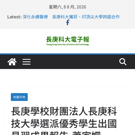
星期六, 8 8 月, 2026
長庚科大連四年穩居《遠見》醫學大學第5名 辦學實力再
Latest:
獲肯定
深化永續醫療 長庚科大攜菲、印頂尖大學跨國合作
長庚科大訪凱瑟醫療集團、美容學校收穫豐
跨海築夢 長庚科大赴美直擊健康平權與智慧照護實踐
仁德醫專與長庚科大締結策略聯盟 培育護理尖兵
校園天地
長庚學校財團法人長庚科
技大學選派優秀學生出國