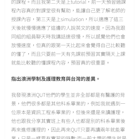
的課程。而且我第二天是上tutorial，前一天預習過課
程內容真的對課堂很有幫助，能讓自己更了解老師的
授課內容，第三天是上simulation，所以適應了這三
天後就慢慢適應了這邊的人說英文的速度，因為我跟
同組的組員聊天時我講話速很慢，所以感覺他們也會
放慢速度，但真的跟第一天比起來會覺得自己比較聽
的懂了，而且只要前一天有先課前預習其實隔天上課
就能比較聽的懂課程內容，預習真的很重要。
指出澳洲學制及護理教育與台灣的差異。
我發現澳洲QUT他們的學生並非全部都是有醫護的背
景，他們很多都是其他科系畢業的，例如我就遇到一
位原本是資訊工程系畢業的，但後來還是來讀護理，
他也跟我分享其實班上有些人也都是別的科系畢業後
再來進修護理的，因此再來QUT只要再讀兩年就能畢
業，只是一樣要有實習的時數;而一般大學的學生就是