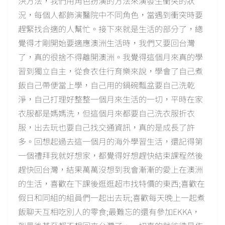
決方法，我們用角色扮演的方法來演發生衝突的狀
況，每個人都飾演醫院中不同角色，當遇到衝突時要
趕緊找合適的人幫忙。接下來就是生活的部分了，總
覺得才剛開始要適應澳洲生活時，我們又要回台灣
了，真的很捨不得離開澳洲。我覺得這個月來真的學
習到獨立自主，從食衣住行育樂來說，學會了自己煮
飯自己帶便當上學，自己用的鍋碗瓢盆要自己洗乾
淨，自己打理好整整一個月來生活的一切，平時在家
衣服都是媽媽洗，但這個月來都要自己洗衣服折衣
服，出去玩也要自己找交通資訊，真的是成長了許
多。回想起過去這一個月的海外學習生活，還記得第
一個禮拜我就好想家，都覺得好想趕快結束課程然後
趕快回台灣，結果萬萬沒想到我會漸漸的愛上在澳洲
的生活，喜歡在下課後逛逛超市找特價的東西;喜歡在
假日和同組的組員們一起出去玩;喜歡每天晚上一起煮
飯聊天互相吃別人的零食;最難忘的還有參加EKKA，