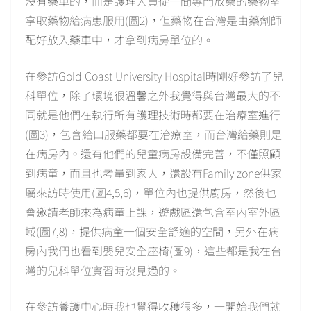
沒有藥車的，而是護理人員從一間專門放藥的藥物室
拿取藥物給病患服用(圖2)，但藥物在台灣是由藥劑師
配好放入藥車中，才拿到病房單位的。
在參訪Gold Coast University Hospital時剛好參訪了兒
科單位，除了環境很溫馨之外我覺得與台灣最大的不
同就是他們在執行所有護理技術時都要在治療室進行
(圖3)，包含給口服藥都要在治療室，而台灣給藥則是
在病房內。還有他們的兒童病房設備完善，不僅照顧
到病童，而且也考量到家人，還設有Family zone供家
屬來訪時使用(圖4,5,6)，單位內也提供廚房，然後也
會邀請老師來為病童上課，遊戲區還包含室內室外區
域(圖7,8)，提供病童一個安全舒適的空間，另外在病
房內我們也看到嬰兒安全座椅(圖9)，這些都是我在台
灣的兒科單位實習時沒見過的。
在參訪養護中心時我也覺得收穫很多，一開始我們就