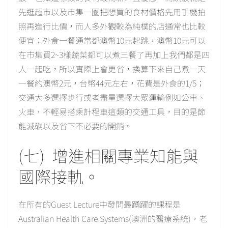
先逛超市以及市集一圈把想買的食材價格先用手機拍
照再進行比價，而人多外觀較為純樸的店通常也比較
便宜；外食一餐通常都澳幣10元起跳，澳幣10元可以
在市集買2~3樣蔬菜都可以煮三餐了再加上我們都是四
人一起吃，所以實際上會更省，換算下來自己煮一天
一餐約澳幣2元，台幣44元左右，花費是外食的1/5；
交通大多選擇步行或者盡量選擇大眾運輸例如公車、
火車，不輕易搭乘計程車這類的交通工具，目的是節
能減碳以及省下不必要的開銷。
(七) 增進相關專業知能與
國際接軌。
在所有的Guest Lecture中發問最踴躍的課程是
Australian Health Care Systems(澳洲的醫療系統)，老