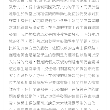
教學方式，從中發現兩國教育文化的不同，而澳洲當
地學生於課堂上踴躍發問的舉動也促使我們反思對於
課堂上有任何疑問時我們是否會舉手發問又或者是尋
求其他管道解決疑惑，在台灣的課堂上很少會有踴躍
發問，我們想這應該就是國外教學環境和亞洲教學環
境的不同，國外善於激發學生鼓勵學生問問題，亞洲
比較沒有這方面的趨勢，依照以前的五專上課經驗，
護理老師會是希望學生的發問是有邏輯性以及可以深
入討論的問題，若是問個太表淺的問題老師便會覺得
這位學生是沒準備、沒任何相關基礎的知識就來問答
案；而國外反之亦然，在這裡的感覺是問任何問題每
位老師都相當樂意解答只要你有舉手發問並投入這堂
課程中，任何問題都是可以發問的，在解答完你的問
題後還會鼓勵你，對於你舉手發問的這個行為表示讚
賞，這種上課氛圍可以說是大大地激勵學生的自信
心，我們覺得這也是激發學生投入課程的主因之一。