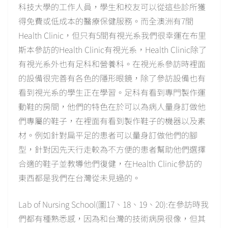
科技大學的工作人員，學生和校友可以從這些診所獲
得免費或低成本的醫療保健服務。而全澳洲有7間
Health Clinic，但只有5間有視光系我們很幸運在布里
斯本參訪的Health Clinic有視光系，Health Clinic除了
有視光系外也有足科和營養科。在視光系參訪時裡面
的設備很完善有各色的隱形眼鏡，除了參訪設備也有
看到視光系的學生正在學習。足科有看到專門製作運
動鞋的房間，他們的特色在於可以為病人量身訂做他
們專屬的鞋子，在裡面有看到製作鞋子的機器以及素
材。例如針對扁平足的患者可以量身訂做他們的腳
型，針對因先天行走較為不方便的患者幫助他們選擇
合適的鞋子並教導他們復健，在Health Clinic參訪的
東西都是我們在台灣從未見過的。
Lab of Nursing School(圖17、18、19、20):在參訪時我
們都有種熟悉感，因為和台灣的技術病房很像，但其