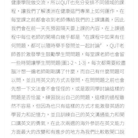
健康學院做交流，所以QUT也充分安排不同領域的課
程，讓我們了解澳洲在健康這門專業上如何運作，在
每堂課之前都會收到老師傳給我們的上課講義，因此
我們會在前一天先預習隔天要上課的內容，在上課過
程中每位老師的開場白幾乎都是〝在課程中如果有任
何問題，都可以隨時舉手發問並一起討論〞，QUT老
師善於激發學生鼓勵學生問問題，每堂課老師也會留
一些時間讓學生問問題(圖1-2、1-3)，每次都需要絞盡
腦汁想一遍老師剛剛講了什麼，而自己有什麼問題可
以問，並且用英文的方式去發問，在問問題之前也會
先想一下文法會不會怪怪的，或是跟同學討論這樣的
問題是否恰當，練習說出自己的問題，這樣的過程雖
然不容易，但因為也只有這樣的方式才能激發英語的
學習力和記憶力，並且訓練自己的英文溝通能力和開
口講英文的勇氣，在此次兩週的海外參訪在英文能力
方面最大的改變和有進步的地方為我們比較敢開口說