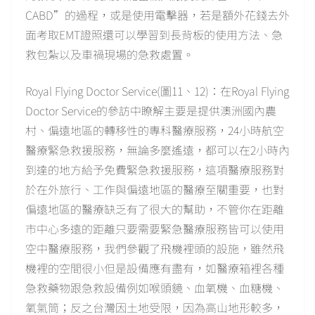
CABD”的過程，或是使用電擊器，若是額外花錢去外
面考取EMT證照還可以學習到長背板的使用方法、急
救包紮以及車禍現場的急救處置。
Royal Flying Doctor Service(圖11、12)：在Royal Flying
Doctor Service的參訪中瞭解主要是提供澳洲國內農
村、偏遠地區的轉移性的專科醫療服務，24小時航空
醫療緊急救援服務，無論多麼遙遠，都可以在2小時內
到達的地方給予免費緊急救援服務，這項醫療服務對
於在外旅行、工作與偏遠地區的醫療至關重要，也對
偏遠地區的醫療缺乏有了很大的幫助，不管你在距離
市中心多遠的距離只要需要緊急醫療服務皆可以使用
空中醫療服務，我們參觀了飛機裡頭的設施，雖然飛
機裡的空間很小但是設備應有盡有，如醫療箱裡各種
急救藥物跟急救設備例如喉頭鏡、血氧機、血糖機、
氧氣筒；反之台灣因土地受限，因為高山地形較多，