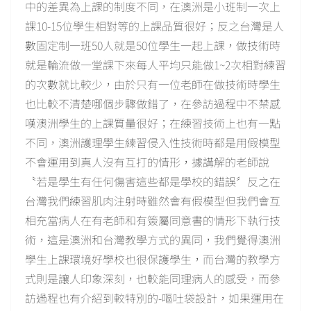
中的差異為上課的制度不同，在澳洲是小班制一次上
課10-15位學生相對等的上課品質很好；反之台灣是人
數固定制一班50人就是50位學生一起上課，做技術時
就是輪流做一堂課下來每人平均只能做1~2次相對練習
的次數就比較少，由於只有一位老師在做技術時學生
也比較不清楚哪個步驟做錯了，在參訪過程中不禁感
嘆澳洲學生的上課質量很好；在練習技術上也有一點
不同，澳洲護理學生練習侵入性技術時都是用假模型
不會運用到真人沒有互打的情形，據講解的老師說
〝若是學生有任何傷害這些都是學校的錯誤〞反之在
台灣我們練習肌肉注射時雖然會有假模型但我們會互
相充當病人在有老師和有簽屬同意書的情形下執行技
術，這是澳洲和台灣教學方式的異同，我們覺得澳洲
學生上課環境好學校也很保護學生，而台灣的教學方
式則是讓人印象深刻，也較能同理病人的感受，而參
訪過程也有介紹到較特別的-嘔吐袋設計，如果運用在