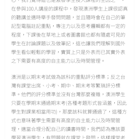
在參與100人講座的課程中，發現澳洲學生上課很認真
的聽講並適時舉手發問問題，並且隨時會在自己的筆
記型電腦註記重點，專注力以及思考邏輯都有一定的
程度，下課後在草地上或者圖書館也都有隨處可見的
學生在討論課題以及做筆記，這也讓我們理解到國外
學生看似輕鬆的學習，實質上只是外表而已其實外表
之下需要有高度的自主能力以及時間管理。
澳洲是以期末考試做為該科的重點評分標準；反之台
灣有課堂出席、小考、期中、期末考等繁瑣評分標
準。他們的評分標準並沒有台灣那麼複雜，澳洲學生
只要在學期末通過期末考(各種考題形式皆涵蓋，因此
學生對課業相當用功)，那麼該科就算通過了，這種方
式也意味著學生需要有高度的自主能力以及時間管
理，適當合理分配自己的讀書時間，我們認為應該要
學習澳洲學生，有問題就在課堂上發問，這樣課堂老