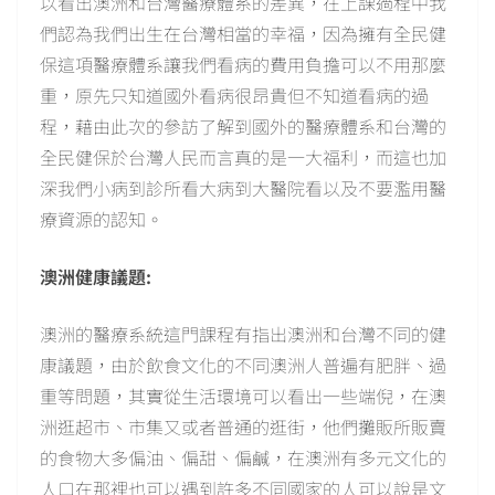
以看出澳洲和台灣醫療體系的差異，在上課過程中我
們認為我們出生在台灣相當的幸福，因為擁有全民健
保這項醫療體系讓我們看病的費用負擔可以不用那麼
重，原先只知道國外看病很昂貴但不知道看病的過
程，藉由此次的參訪了解到國外的醫療體系和台灣的
全民健保於台灣人民而言真的是一大福利，而這也加
深我們小病到診所看大病到大醫院看以及不要濫用醫
療資源的認知。
澳洲健康議題:
澳洲的醫療系統這門課程有指出澳洲和台灣不同的健
康議題，由於飲食文化的不同澳洲人普遍有肥胖、過
重等問題，其實從生活環境可以看出一些端倪，在澳
洲逛超市、市集又或者普通的逛街，他們攤販所販賣
的食物大多偏油、偏甜、偏鹹，在澳洲有多元文化的
人口在那裡也可以遇到許多不同國家的人可以說是文