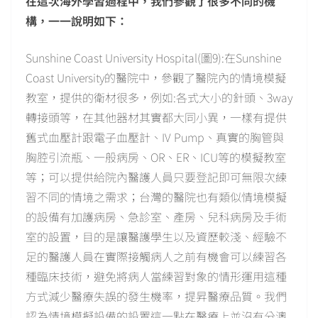
在這次海外學習過程中，我們參觀了很多不同的機
構，一一說明如下：
Sunshine Coast University Hospital(圖9):在Sunshine
Coast University的醫院中，參觀了醫院內的情境模擬
教室，提供的衛材很多，例如:各式大小的針頭、3way
轉接頭等，在其他器材其實都大同小異，一樣有提供
舊式血壓計跟電子血壓計、IV Pump、真實的胸管與
胸腔引流瓶、一般病房、OR、ER、ICU等的模擬教室
等；可以提供給院內醫護人員只要登記即可無限次練
習不同的情境之需求；台灣的醫院也有類似情境模擬
的設備有加護病房、急診室、產房、兒科病房及手術
室的設置，目的是讓醫護學生以及資歷較淺、經驗不
足的醫護人員在實際接觸病人之前有機會可以練習各
種臨床技術，避免將病人當練習對象的情形運用這種
方式減少醫療失誤的發生機率，提昇醫療品質。我們
認為情境模擬設備的設置這一點在醫療上並沒有分澳