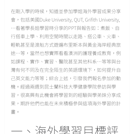
在剛入學的時候，知道並參加學姐海外學習成果分享
會，包括美國Duke University, QUT, Grifith University,
…看著學長姐學習時分享的PPT與報告如：煮飯、自
行搭車上學、利用空閒時間以走路、搭公車、火車、
輕軌甚至是渡船方式遊遍布里斯本與黃金海岸經典旅
途…等，當然也想實際看看澳洲的護理養成教育，例
如課程、實作、實習、醫院甚至其他科系…等等與台
灣有何不同及在完全陌生的英語環境下，如何提升自
己英文能力等等；綜合上述，引發我們報名參加的動
機。經過兩週到昆士蘭科技大學健康學院參訪與學
習，很高興有此機會將學習到的經驗與學弟妹分享成
果，期許他們也能在未來積極參與這項海外學習的計
畫。
一、海外學習目標評