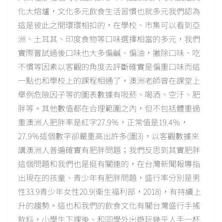
化大熔爐，文化多元飲食生活習慣也就多元我們認為
這是彼此之間環環相扣的，在學校、市集可以看到亞
洲、土耳其、印度食物等口味選擇相當的多元，我們
實際嘗試過後口味也大多偏鹹、偏油，撇除口味、吃
不慣等因素以客觀的角度去評斷確實是偏重口味而這
一點也和學校上的課程相通了，澳洲老師曾在課堂上
舉例危險因子等的圖表數據有吸菸、喝酒、空汙、肥
胖等。其他數值都在合理範圍之內，但不包括體重過
重澳洲人肥胖率是紅字27.9％，正常值是19.4％，
27.9％這個數字卻嚴重高出許多(圖3)，以客觀數據來
講澳洲人普遍確實有肥胖問題；我們反思到其實肥胖
這個問題和我們也是挺有關連的，在台灣新聞報導指
出現在的孩童、青少年有肥胖問題，盛行率分別是男
性33.9青少年女性20.9(衛生福利部，2018)，有持續上
升的趨勢。這也和我們的飲食文化有關台灣盛行手搖
飲料，小學生下課後、和同學外出遊玩幾乎人手一杯