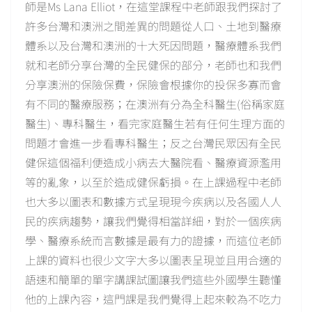
師是Ms Lana Elliot，在這堂課程中老師跟我們探討了
許多台灣和澳洲之間差異的問題從人口、土地到醫療
體系以及台灣和澳洲的十大死因問題，醫療體系我們
就和老師分享台灣的全民健保的部分，老師也和我們
分享澳洲的保險保費，保險會根據你的投保多寡而會
有不同的醫療服務；在澳洲有分為全科醫生(俗稱家庭
醫生)、專科醫生，看完家庭醫生若有任何生理方面的
問題才會進一步看專科醫生；反之台灣民眾因有全民
健保這個福利便造成小病去大醫院看、醫療資源濫用
等的亂象，以至於造成健保虧損。在上課過程中老師
也大多以圖表和數據方式呈現現今疾病以及各國人人
民的疾病趨勢，讓我們覺得相當詳細，對於一個疾病
學、醫療系統而言數據是最有力的證據，而這位老師
上課的資料也很少文字大多以圖表呈現並且用合適的
語速和簡單的單字講課試圖讓我們這些外國學生聽懂
他的上課內容，這門課是我們覺得上起來較為不吃力