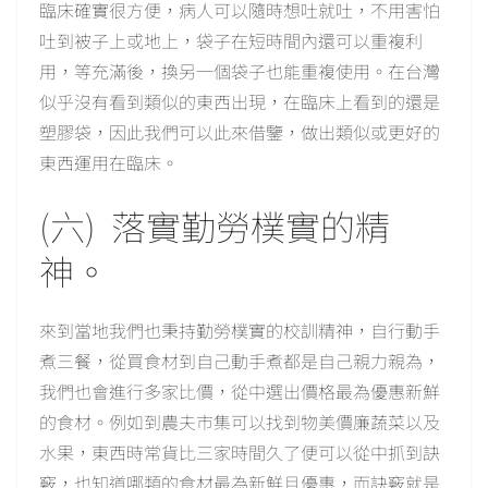
臨床確實很方便，病人可以隨時想吐就吐，不用害怕
吐到被子上或地上，袋子在短時間內還可以重複利
用，等充滿後，換另一個袋子也能重複使用。在台灣
似乎沒有看到類似的東西出現，在臨床上看到的還是
塑膠袋，因此我們可以此來借鑒，做出類似或更好的
東西運用在臨床。
(六) 落實勤勞樸實的精
神。
來到當地我們也秉持勤勞樸實的校訓精神，自行動手
煮三餐，從買食材到自己動手煮都是自己親力親為，
我們也會進行多家比價，從中選出價格最為優惠新鮮
的食材。例如到農夫市集可以找到物美價廉蔬菜以及
水果，東西時常貨比三家時間久了便可以從中抓到訣
竅，也知道哪類的食材最為新鮮且優惠，而訣竅就是