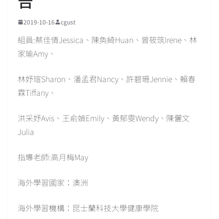
告
2019-10-16
cgust
組員:蔡佳倩Jessica、陳奐綺Huan、曾筱筑Irene、林
家瑜Amy、
林妤瑄Sharon、潘孟君Nancy、許碧珊Jennie、賴春
霖Tiffany、
洪采妤Avis、王俞媜Emily、黃郁雯Wendy、陳儷文
Julia
指導老師:高月梅May
海外學習國家：澳洲
海外學習機構：昆士蘭科技大學健康學院