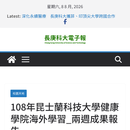
星期六, 8 8 月, 2026
Latest:
深化永續醫療 長庚科大攜菲、印頂尖大學跨國合作
長庚科大訪凱瑟醫療集團、美容學校收穫豐
跨海築夢 長庚科大赴美直擊健康平權與智慧照護實踐
仁德醫專與長庚科大締結策略聯盟 培育護理尖兵
長庚科大連四年穩居《遠見》醫學大學第5名 辦學實力再
獲肯定
校園天地
108年昆士蘭科技大學健康
學院海外學習_兩週成果報