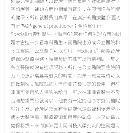
到最完全的照顧，跟台灣一樣有長照、社區照護及住
宅照護等，補助方面也相當得齊全；在澳洲沒有所謂
的健保，所以就醫費用高昂，在澳洲的醫療體系(圖2)
有分為GP(general practitioner；全科醫生)、
Specialist(專科醫生)，看完GP若有任何生理方面的問
題才會進一步看專科醫生，而醫院也分成公立醫院和
私立醫院，公立醫院可以使用”Medicare”類似台灣
健保的醫療服務，領藥及開刀都可以得到補貼，反之
私立醫院就沒有這項服務，所以在公立醫院要住院開
刀、治療都需要等很久的時間，如果不願意等待可以
選擇到私立醫院就診，但需要花費很高的費用，但在
澳洲可使用私人保險的給付，所以在澳洲看醫生不像
台灣想掛門診就可以，他們有一定的程序才能到醫院
就診；反之台灣民眾因有全民健保這個福利便造成小
病去大醫院看、醫療資源濫用等的亂象，以至於造成
健保虧損。來到澳洲昆士蘭科技大學交流的這兩週可