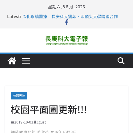
星期六, 8 8 月, 2026
Latest:
深化永續醫療 長庚科大攜菲、印頂尖大學跨國合作
長庚科大訪凱瑟醫療集團、美容學校收穫豐
跨海築夢 長庚科大赴美直擊健康平權與智慧照護實踐
仁德醫專與長庚科大締結策略聯盟 培育護理尖兵
長庚科大連四年穩居《遠見》醫學大學第5名 辦學實力再
獲肯定
校園天地
校園平面圖更新!!!
2019-10-03
cgust
總務處事務組 黃淑英 2019年10月3日