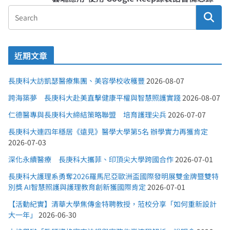
近期文章
長庚科大訪凱瑟醫療集團、美容學校收穫豐
2026-08-07
跨海築夢 長庚科大赴美直擊健康平權與智慧照護實踐
2026-08-07
仁德醫專與長庚科大締結策略聯盟 培育護理尖兵
2026-07-07
長庚科大連四年穩居《遠見》醫學大學第5名 辦學實力再獲肯定
2026-07-03
深化永續醫療 長庚科大攜菲、印頂尖大學跨國合作
2026-07-01
長庚科大護理系勇奪2026羅馬尼亞歐洲盃國際發明展雙金牌暨雙特
別獎 AI智慧照護與護理教育創新獲國際肯定
2026-07-01
【活動紀實】清華大學焦傳金特聘教授，蒞校分享「如何重新設計
大一年」
2026-06-30