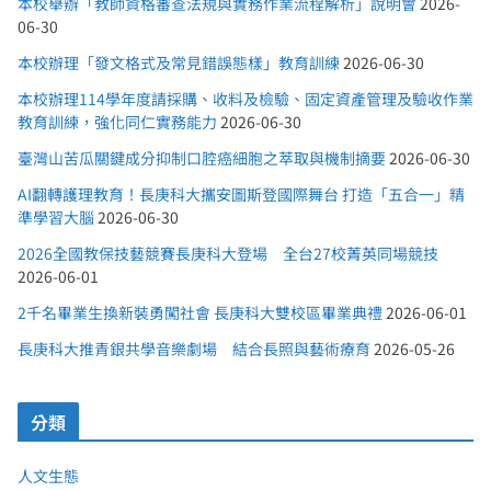
本校舉辦「教師資格審查法規與實務作業流程解析」說明會
2026-
06-30
本校辦理「發文格式及常見錯誤態樣」教育訓練
2026-06-30
本校辦理114學年度請採購、收料及檢驗、固定資產管理及驗收作業
教育訓練，強化同仁實務能力
2026-06-30
臺灣山苦瓜關鍵成分抑制口腔癌細胞之萃取與機制摘要
2026-06-30
AI翻轉護理教育！長庚科大攜安圖斯登國際舞台 打造「五合一」精
準學習大腦
2026-06-30
2026全國教保技藝競賽長庚科大登場 全台27校菁英同場競技
2026-06-01
2千名畢業生換新裝勇闖社會 長庚科大雙校區畢業典禮
2026-06-01
長庚科大推青銀共學音樂劇場 結合長照與藝術療育
2026-05-26
分類
人文生態