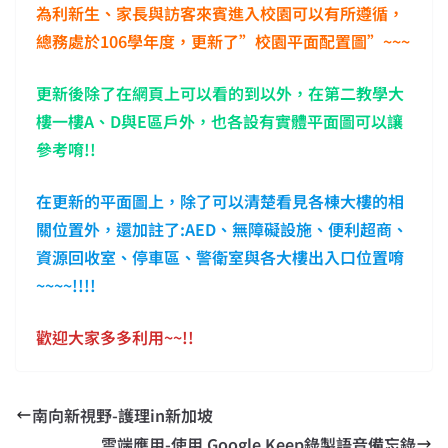
為利新生、家長與訪客來賓進入校園可以有所遵循，
總務處於
106
學年度，更新了
”
校園平面配置圖
”~~~
更新後除了在網頁上可以看的到以外，在
第二教學大
樓一樓
A
、
D
與
E
區戶外
，也各設有實體平面圖可以讓
參考唷
!!
在更新的平面圖上，除了可以清楚看見各棟大樓的相
關位置外，還加註了
:
AED
、無障礙設施、便利超商、
資源回收室、停車區、警衛室與各大樓出入口位置
唷
~~~~!!!!
歡迎大家多多利用
~~!!
南向新視野-護理in新加坡
雲端應用-使用 Google Keep錄製語音備忘錄