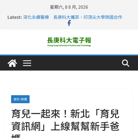
星期六, 8 8 月, 2026
Latest:
深化永續醫療 長庚科大攜菲、印頂尖大學跨國合作
長庚科大訪凱瑟醫療集團、美容學校收穫豐
跨海築夢 長庚科大赴美直擊健康平權與智慧照護實踐
仁德醫專與長庚科大締結策略聯盟 培育護理尖兵
長庚科大連四年穩居《遠見》醫學大學第5名 辦學實力再
獲肯定
號外/榮譽
育兒一起來！新北「育兒
資訊網」上線幫幫新手爸