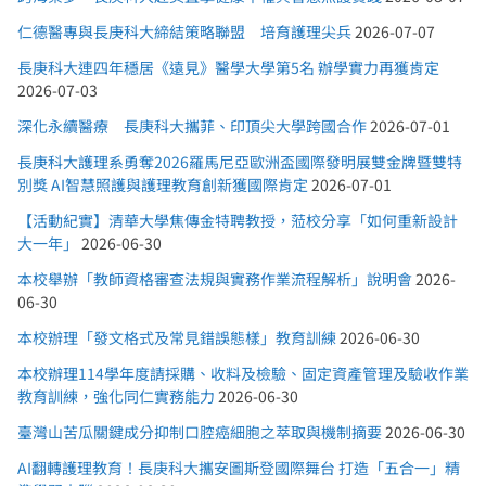
仁德醫專與長庚科大締結策略聯盟 培育護理尖兵
2026-07-07
長庚科大連四年穩居《遠見》醫學大學第5名 辦學實力再獲肯定
2026-07-03
深化永續醫療 長庚科大攜菲、印頂尖大學跨國合作
2026-07-01
長庚科大護理系勇奪2026羅馬尼亞歐洲盃國際發明展雙金牌暨雙特
別獎 AI智慧照護與護理教育創新獲國際肯定
2026-07-01
【活動紀實】清華大學焦傳金特聘教授，蒞校分享「如何重新設計
大一年」
2026-06-30
本校舉辦「教師資格審查法規與實務作業流程解析」說明會
2026-
06-30
本校辦理「發文格式及常見錯誤態樣」教育訓練
2026-06-30
本校辦理114學年度請採購、收料及檢驗、固定資產管理及驗收作業
教育訓練，強化同仁實務能力
2026-06-30
臺灣山苦瓜關鍵成分抑制口腔癌細胞之萃取與機制摘要
2026-06-30
AI翻轉護理教育！長庚科大攜安圖斯登國際舞台 打造「五合一」精