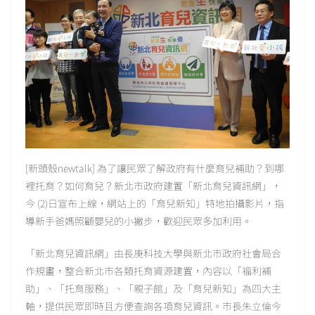
[新頭殼newtalk] 為了讓民眾了解政府有什麼育兒補助？到哪
裡托育？如何育兒？新北市政府建置「新北育兒資訊網」，
今 (2)日宣布上線，網站上的「育兒新知」特地拍攝影片，指
導新手爸媽照顧嬰兒的小撇步，歡迎民眾多加利用。
「新北育兒資訊網」由長庚科技大學與新北市政府社會局合
作規畫，整合新北市各類托育資源建置，內容以「福利補
助」、「托育服務」、「親子館」及「育兒新知」為四大主
軸，提供民眾即時且方便查詢各項育兒資訊。市長朱立倫今