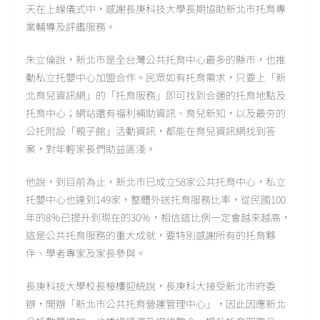
天在上線儀式中，感謝長庚科技大學長期協助新北市托育專
業輔導及評鑑服務。
朱立倫說，新北市是全台灣公共托育中心最多的縣市，也推
動私立托嬰中心加盟合作。民眾如有托育需求，只要上「新
北育兒資訊網」的「托育服務」即可找到合適的托育地點及
托育中心；網站還有福利補助資訊、育兒新知，以及最夯的
公托附設「親子館」活動資訊，都能在育兒資訊網找到答
案，對年輕家長們助益匪淺。
他說，到目前為止，新北市已成立58家公共托育中心，私立
托嬰中心也達到149家，整體外送托育服務比率，從民國100
年的8％已提升到現在的30％，相信這比例一定會越來越高，
這是公共托育服務的重大成就，要特別感謝所有的托育夥
伴、學者專家及家長參與。
長庚科技大學校長椄樓迎統說，長庚科大接受新北市府委
辦，開辦「新北市公共托育營運管理中心」，因此因應新北