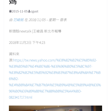
媽
2015-11-05
cgust
由
范峻銘
在 2018/11/05 – 星期一 發表
新頭殼newtalk |王峻昌 新北市報導
2018年11月2日 下午4:23
資料來
源:
https://tw.news.yahoo.com/%E8%82%B2%E5%85%92-
%E8%B5%B7%E4%BE%86-%E6%96%B0%E5%8C%97-
%E8%82%B2%E5%85%92%E8%B3%87%E8%A8%8A%E7%B
6%B2-
%E4%B8%8A%E7%B7%9A%E5%B9%AB%E5%B9%AB%E6%
96%B0%E6%89%8B%E7%88%B8%E5%AA%BD-
082341717.html