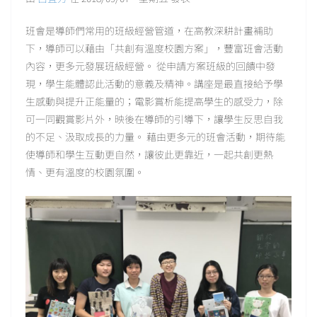
班會是導師們常用的班級經營管道，在高教深耕計畫補助
下，導師可以藉由「共創有溫度校園方案」，豐富班會活動
內容，更多元發展班級經營。 從申請方案班級的回饋中發
現，學生能體認此活動的意義及精神。講座是最直接給予學
生感動與提升正能量的；電影賞析能提高學生的感受力，除
可一同觀賞影片外，映後在導師的引導下，讓學生反思自我
的不足、汲取成長的力量。 藉由更多元的班會活動，期待能
使導師和學生互動更自然，讓彼此更靠近，一起共創更熱
情、更有溫度的校園氛圍。