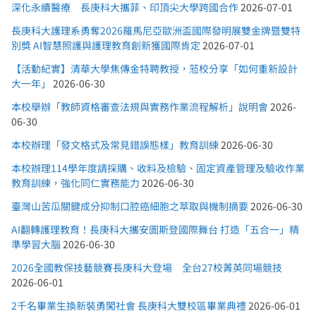
深化永續醫療 長庚科大攜菲、印頂尖大學跨國合作
2026-07-01
長庚科大護理系勇奪2026羅馬尼亞歐洲盃國際發明展雙金牌暨雙特
別獎 AI智慧照護與護理教育創新獲國際肯定
2026-07-01
【活動紀實】清華大學焦傳金特聘教授，蒞校分享「如何重新設計
大一年」
2026-06-30
本校舉辦「教師資格審查法規與實務作業流程解析」說明會
2026-
06-30
本校辦理「發文格式及常見錯誤態樣」教育訓練
2026-06-30
本校辦理114學年度請採購、收料及檢驗、固定資產管理及驗收作業
教育訓練，強化同仁實務能力
2026-06-30
臺灣山苦瓜關鍵成分抑制口腔癌細胞之萃取與機制摘要
2026-06-30
AI翻轉護理教育！長庚科大攜安圖斯登國際舞台 打造「五合一」精
準學習大腦
2026-06-30
2026全國教保技藝競賽長庚科大登場 全台27校菁英同場競技
2026-06-01
2千名畢業生換新裝勇闖社會 長庚科大雙校區畢業典禮
2026-06-01