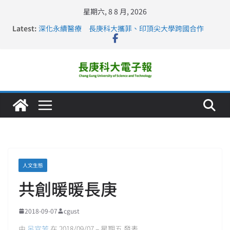
星期六, 8 8 月, 2026
Latest:
深化永續醫療 長庚科大攜菲、印頂尖大學跨國合作
長庚科大訪凱瑟醫療集團、美容學校收穫豐
跨海築夢 長庚科大赴美直擊健康平權與智慧照護實踐
仁德醫專與長庚科大締結策略聯盟 培育護理尖兵
長庚科大連四年穩居《遠見》醫學大學第5名 辦學實力再
獲肯定
人文生態
共創暖暖長庚
2018-09-07
cgust
由
呂宜芳
在 2018/09/07 – 星期五 發表