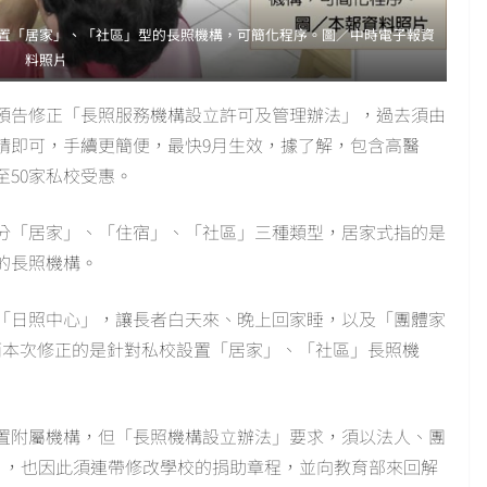
置「居家」、「社區」型的長照機構，可簡化程序。圖／中時電子報資
料照片
預告修正「長照服務機構設立許可及管理辦法」，過去須由
請即可，手續更簡便，最快9月生效，據了解，包含高醫
至50家私校受惠。
分「居家」、「住宿」、「社區」三種類型，居家式指的是
的長照機構。
的「日照中心」，讓長者白天來、晚上回家睡，以及「團體家
而本次修正的是針對私校設置「居家」、「社區」長照機
置附屬機構，但「長照機構設立辦法」要求，須以法人、團
」，也因此須連帶修改學校的捐助章程，並向教育部來回解