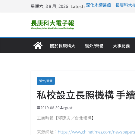
星期六, 8 8 月, 2026
Latest:
深化永續醫療 長庚科大
長庚科大訪凱瑟醫療集團
跨海築夢 長庚科大赴美
仁德醫專與長庚科大締結
長庚科大連四年穩居《遠見
關於長庚科大
號外/榮譽
大事紀要
號外/榮譽
私校設立長照機構 手
2019-08-30
cgust
工商時報【郭建志╱台北報導】
來源網址：
https://www.chinatimes.com/newspapers