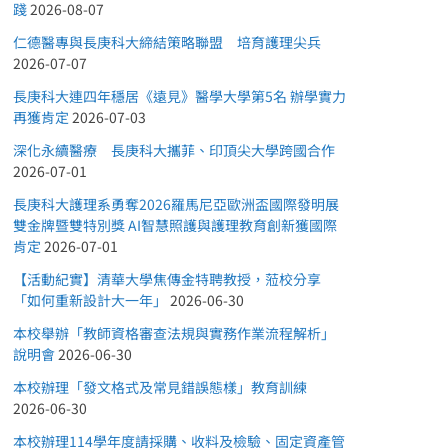
踐
2026-08-07
仁德醫專與長庚科大締結策略聯盟 培育護理尖兵
2026-07-07
長庚科大連四年穩居《遠見》醫學大學第5名 辦學實力
再獲肯定
2026-07-03
深化永續醫療 長庚科大攜菲、印頂尖大學跨國合作
2026-07-01
長庚科大護理系勇奪2026羅馬尼亞歐洲盃國際發明展
雙金牌暨雙特別獎 AI智慧照護與護理教育創新獲國際
肯定
2026-07-01
【活動紀實】清華大學焦傳金特聘教授，蒞校分享
「如何重新設計大一年」
2026-06-30
本校舉辦「教師資格審查法規與實務作業流程解析」
說明會
2026-06-30
本校辦理「發文格式及常見錯誤態樣」教育訓練
2026-06-30
本校辦理114學年度請採購、收料及檢驗、固定資產管