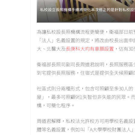
私校設立長照機構手續將簡化本次修正的是針對私校設
為讓私校設長照機構流程更簡便，衛福部日前
「法人」名義設置的規定，將改由校長出面申
大、北醫大及
長庚科大均有意願設置
，估有30
衛福部長照司副司長周道君說明，長照服務區
到宅提供長照服務，住宿式是提供全天候照顧
社區式則分兩種形式，包含可照顧至多30人
屋」，最多可照顧9位失智但非失能的民眾。
構，可簡化程序。
周道君解釋，私校法允許校方可用學校名義設
體等名義設置，例如叫「A大學學校財團法人