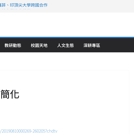
攜菲、印頂尖大學跨國合作
、美容學校收穫豐
直擊健康平權與智慧照護實踐
策略聯盟 培育護理尖兵
》醫學大學第5名 辦學實力再獲肯定
教研動態
校園天地
人文生態
深耕專區
續簡化
/20190810000269-260205?chdtv