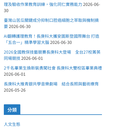
理及驗收作業教育訓練，強化同仁實務能力
2026-06-
30
臺灣山苦瓜關鍵成分抑制口腔癌細胞之萃取與機制摘
要
2026-06-30
AI翻轉護理教育！長庚科大攜安圖斯登國際舞台 打造
「五合一」精準學習大腦
2026-06-30
2026全國教保技藝競賽長庚科大登場 全台27校菁英
同場競技
2026-06-01
2千名畢業生換新裝勇闖社會 長庚科大雙校區畢業典禮
2026-06-01
長庚科大推青銀共學音樂劇場 結合長照與藝術療育
2026-05-26
分類
人文生態