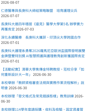
2026-08-07
仁德醫專與長庚科大締結策略聯盟 培育護理尖兵
2026-07-07
長庚科大連四年穩居《遠見》醫學大學第5名 辦學實力
再獲肯定
2026-07-03
深化永續醫療 長庚科大攜菲、印頂尖大學跨國合作
2026-07-01
長庚科大護理系勇奪2026羅馬尼亞歐洲盃國際發明展雙
金牌暨雙特別獎 AI智慧照護與護理教育創新獲國際肯定
2026-07-01
【活動紀實】清華大學焦傳金特聘教授，蒞校分享「如
何重新設計大一年」
2026-06-30
本校舉辦「教師資格審查法規與實務作業流程解析」說
明會
2026-06-30
本校辦理「發文格式及常見錯誤態樣」教育訓練
2026-
06-30
本校辦理114學年度請採購、收料及檢驗、固定資產管