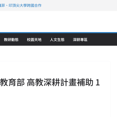
攜菲、印頂尖大學跨國合作
、美容學校收穫豐
直擊健康平權與智慧照護實踐
策略聯盟 培育護理尖兵
》醫學大學第5名 辦學實力再獲肯定
教研動態
校園天地
人文生態
深耕專區
榮獲教育部 高教深耕計畫補助 1