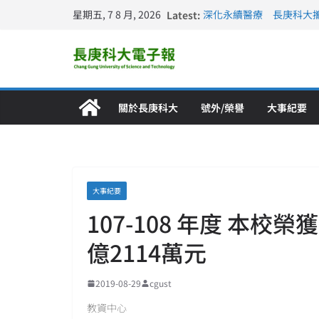
星期五, 7 8 月, 2026
Latest:
深化永續醫療 長庚科大
長庚科大訪凱瑟醫療集團
跨海築夢 長庚科大赴美
仁德醫專與長庚科大締結
長庚科大連四年穩居《遠見
關於長庚科大
號外/榮譽
大事紀要
大事紀要
107-108 年度 本校
億2114萬元
2019-08-29
cgust
教資中心