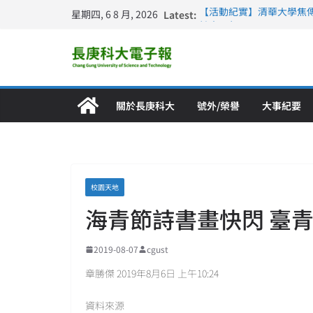
星期四, 6 8 月, 2026
Latest:
【活動紀實】清華大學焦
計大一年」
仁德醫專與長庚科大締結
長庚科大連四年穩居《遠見
深化永續醫療 長庚科大
長庚科大護理系勇奪202
特別獎 AI智慧照護與護
關於長庚科大
號外/榮譽
大事紀要
校園天地
海青節詩書畫快閃 臺
2019-08-07
cgust
章勝傑 2019年8月6日 上午10:24
資料來源