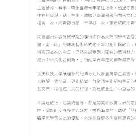
王雅芬總經理特助表示，時際創意傳媒自2016年已
主題營隊、賽事，帶領臺灣青年前往福州，透過最自
往福州參與、踏上福州、體驗與臺灣最親的閩南文化
相會一次，海青節也是一年舉辦一次，更希望兩岸青
來自福州外語外貿學院的陳悅妍作為大陸同學代表發
書、畫、印」的傳統藝術形式也不斷地創新與融合，
術齊頭並進的今日，仍然能感受到它獨特的藝術魅力
結合中華文化並創新，引領兩岸青年走向創新最高峰
長庚科技大學護理系的紀沛玗則代表臺灣學生發言，
去瞭解一個地區，更能結識一群從陌生到親如手足的
互交流，相信這六天的旅程，將是彼此生命中重要的
不論是旅行、活動或營隊，都是認識和欣賞世界的最
中，卻能結交許多之心好友，透過海青節，透過「詩
觀摩與學習彼此的優點，必定能從更多角度與更寬的