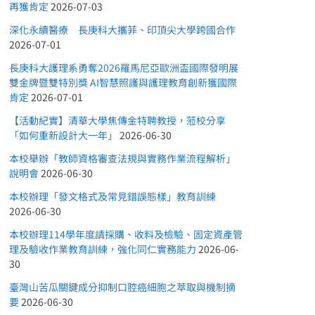
再獲肯定
2026-07-03
深化永續醫療 長庚科大攜菲、印頂尖大學跨國合作
2026-07-01
長庚科大護理系勇奪2026羅馬尼亞歐洲盃國際發明展
雙金牌暨雙特別獎 AI智慧照護與護理教育創新獲國際
肯定
2026-07-01
【活動紀實】清華大學焦傳金特聘教授，蒞校分享
「如何重新設計大一年」
2026-06-30
本校舉辦「教師資格審查法規與實務作業流程解析」
說明會
2026-06-30
本校辦理「發文格式及常見錯誤態樣」教育訓練
2026-06-30
本校辦理114學年度請採購、收料及檢驗、固定資產管
理及驗收作業教育訓練，強化同仁實務能力
2026-06-
30
臺灣山苦瓜關鍵成分抑制口腔癌細胞之萃取與機制摘
要
2026-06-30