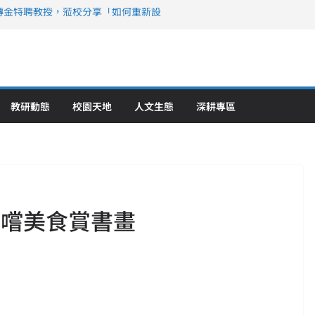
傳金特聘教授，蒞校分享「如何重新設
策略聯盟 培育護理尖兵
》醫學大學第5名 辦學實力再獲肯定
攜菲、印頂尖大學跨國合作
6羅馬尼亞歐洲盃國際發明展雙金牌暨雙
理教育創新獲國際肯定
教研動態
校園天地
人文生態
深耕專區
青嚐美食賞書畫