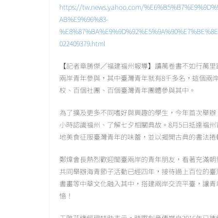
https://tw.news.yahoo.com/%E6%B5%B7%E9
AB%E9%96%83-
%E8%87%BA%E9%9D%92%E5%9A%90%E7%BE%8E
022409379.html
【記者章勝傑／福建福州報導】讀萬卷書不如行萬里
兩岸青年參與，其中臺灣青年就有8千多名，這個兩
校、百個社團、百個臺灣青年團體參與其中。
為了擴及更多不同嗜好與興趣的學生，今年首次舉辦
小時認識福州、了解七夕相關典故。8月5日抵達福
地美食征服臺灣青年的味蕾，並以揭開古典的書法捲
鄭煒會長熱烈歡迎閩臺兩岸的青年朋友，看著充滿朝
共同舉辦海青節子活動已經四年，接待過上百位的臺
書畫等中華文化融入其中，搭建兩岸交流平臺，讓青
憶！