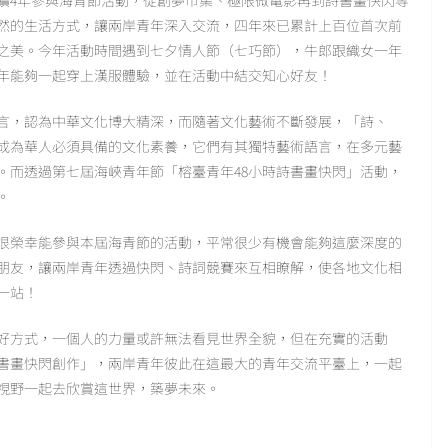
連續4年參與海青節活動，從創夢市集、極限微電影再到詩書畫快閃等
然的生活方式，讓兩岸青年深入交流，四年來已累計上百位首次前
之美。今年活動時間遇到七夕情人節（七巧節），牛郎跟織女一年
年能夠一起穿上漢服體驗，並在活動中結交知心好友！
言，認為中華文化博大精深，而隨著文化藝術不斷發展，「詩、
成為華人必須具備的文化素養，它們有其獨特藝術語言，在多元藝
。而透過第七屆海峽青年節「榕臺青年48小時詩書畫快閃」活動，
。
很榮幸能參與本屆海青節的活動，平常很少有機會能夠這麼深度的
朋友，讓兩岸青年透過快閃、詩詞競賽來互相瞭解，使各地文化相
一站！
好方式，一個人的力量或許無法看見世界全貌，但在充實的活動
書畫快閃創作」，兩岸青年彼此在這最大的青年交流平臺上，一起
視野一起去欣賞這世界，築夢未來。