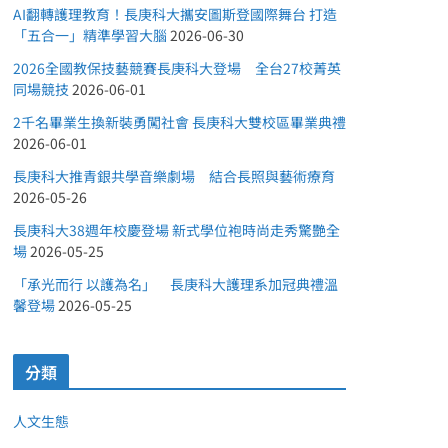
AI翻轉護理教育！長庚科大攜安圖斯登國際舞台 打造
「五合一」精準學習大腦
2026-06-30
2026全國教保技藝競賽長庚科大登場 全台27校菁英
同場競技
2026-06-01
2千名畢業生換新裝勇闖社會 長庚科大雙校區畢業典禮
2026-06-01
長庚科大推青銀共學音樂劇場 結合長照與藝術療育
2026-05-26
長庚科大38週年校慶登場 新式學位袍時尚走秀驚艷全
場
2026-05-25
「承光而行 以護為名」 長庚科大護理系加冠典禮溫
馨登場
2026-05-25
分類
人文生態