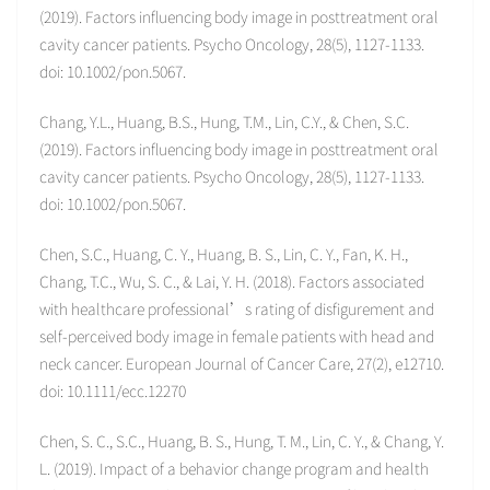
(2019). Factors influencing body image in posttreatment oral
cavity cancer patients. Psycho Oncology, 28(5), 1127-1133.
doi: 10.1002/pon.5067.
Chang, Y.L., Huang, B.S., Hung, T.M., Lin, C.Y., & Chen, S.C.
(2019). Factors influencing body image in posttreatment oral
cavity cancer patients. Psycho Oncology, 28(5), 1127-1133.
doi: 10.1002/pon.5067.
Chen, S.C., Huang, C. Y., Huang, B. S., Lin, C. Y., Fan, K. H.,
Chang, T.C., Wu, S. C., & Lai, Y. H. (2018). Factors associated
with healthcare professional’s rating of disfigurement and
self-perceived body image in female patients with head and
neck cancer. European Journal of Cancer Care, 27(2), e12710.
doi: 10.1111/ecc.12270
Chen, S. C., S.C., Huang, B. S., Hung, T. M., Lin, C. Y., & Chang, Y.
L. (2019). Impact of a behavior change program and health