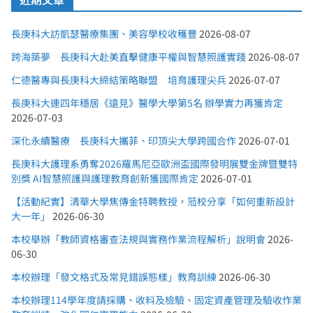
長庚科大訪凱瑟醫療集團、美容學校收穫豐
2026-08-07
跨海築夢 長庚科大赴美直擊健康平權與智慧照護實踐
2026-08-07
仁德醫專與長庚科大締結策略聯盟 培育護理尖兵
2026-07-07
長庚科大連四年穩居《遠見》醫學大學第5名 辦學實力再獲肯定
2026-07-03
深化永續醫療 長庚科大攜菲、印頂尖大學跨國合作
2026-07-01
長庚科大護理系勇奪2026羅馬尼亞歐洲盃國際發明展雙金牌暨雙特
別獎 AI智慧照護與護理教育創新獲國際肯定
2026-07-01
【活動紀實】清華大學焦傳金特聘教授，蒞校分享「如何重新設計
大一年」
2026-06-30
本校舉辦「教師資格審查法規與實務作業流程解析」說明會
2026-
06-30
本校辦理「發文格式及常見錯誤態樣」教育訓練
2026-06-30
本校辦理114學年度請採購、收料及檢驗、固定資產管理及驗收作業