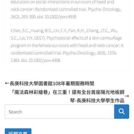
education on social interactions in survivors of head and
neck cancer: Randomized controlled trial. Psycho-Oncology,
26(2), 293-300. doi: 10.1002/pon.4939
Chen, S.C., Huang, B.S., Lin, C.Y., Fan, K.H., Chang, J.T.C., Wu,
S.C., Lai, Y.H. (2017). Psychosocial effects of a skin camouflage
program in the female survivors with head and neck cancer: A
randomized controlled trial. Psycho-Oncology, 26(9), 1376-
1383. doi: 10.1002/pon.4308
長庚科技大學圖書館108年暑期服務時間
「魔法森林彩繪巷」在三重！還有全台首座陽光地板鋼
琴-長庚科技大學學生作品
近期文章