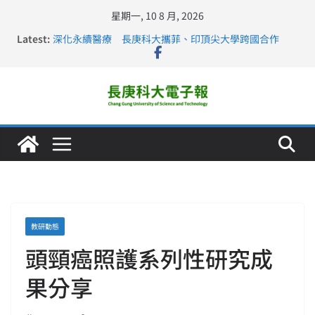
星期一, 10 8 月, 2026
Latest:
深化永續醫療 長庚科大攜菲、印頂尖大學跨國合作
長庚科大訪凱瑟醫療集團、美容學校收穫豐
跨海築夢 長庚科大赴美直擊健康平權與智慧照護實踐
仁德醫專與長庚科大締結策略聯盟 培育護理尖兵
長庚科大連四年穩居《遠見》醫學大學第5名 辦學實力再
獲肯定
教研動態
頭頸癌照護系列性研究成
果分享