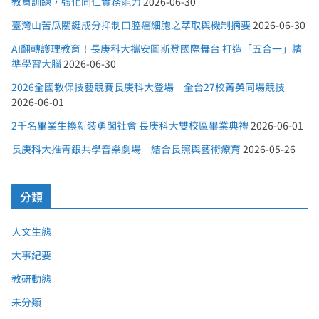
教育訓練，強化同仁實務能力
2026-06-30
臺灣山苦瓜關鍵成分抑制口腔癌細胞之萃取與機制摘要
2026-06-30
AI翻轉護理教育！長庚科大攜安圖斯登國際舞台 打造「五合一」精
準學習大腦
2026-06-30
2026全國教保技藝競賽長庚科大登場 全台27校菁英同場競技
2026-06-01
2千名畢業生換新裝勇闖社會 長庚科大雙校區畢業典禮
2026-06-01
長庚科大推青銀共學音樂劇場 結合長照與藝術療育
2026-05-26
分類
人文生態
大事紀要
教研動態
未分類