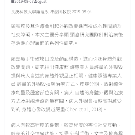
2019-08-07
cgust
長庚科技大學護理系 陳淑卿教授 2019-08-04
頭頸癌及其治療會引起外觀改變進而造成心理問題及
社交障礙，本文主要分享頭 頸癌研究團隊針對治療後
存活期心理層面的系列性研究。
頭頸癌手術破壞口腔及顏面構造，進而引起身體外觀
改變問題，研究指出健康照 護專業人員評量的外觀毀
損與病人自述的身體外觀呈正相關，健康照護專業人
員 評量的外觀毀損與治療方式、癌症分期、放射線治
療劑量及腫瘤部位有關，病人 自述的身體外觀與治療
方式及射線治療劑量有關，病人外觀會損越高期感受
到的 身體心像改變越嚴重(Chen et al., 2018)。
病人有較高程度的憂鬱、較高程度的害怕社交互動、
較差的社交情緒功能、接受 外科手術、女性及較高程