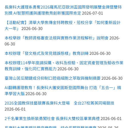
長庚科大護理系勇奪2026羅馬尼亞歐洲盃國際發明展雙金牌暨雙特
別獎 AI智慧照護與護理教育創新獲國際肯定
2026-07-01
【活動紀實】清華大學焦傳金特聘教授，蒞校分享「如何重新設計
大一年」
2026-06-30
本校舉辦「教師資格審查法規與實務作業流程解析」說明會
2026-
06-30
本校辦理「發文格式及常見錯誤態樣」教育訓練
2026-06-30
本校辦理114學年度請採購、收料及檢驗、固定資產管理及驗收作業
教育訓練，強化同仁實務能力
2026-06-30
臺灣山苦瓜關鍵成分抑制口腔癌細胞之萃取與機制摘要
2026-06-30
AI翻轉護理教育！長庚科大攜安圖斯登國際舞台 打造「五合一」精
準學習大腦
2026-06-30
2026全國教保技藝競賽長庚科大登場 全台27校菁英同場競技
2026-06-01
2千名畢業生換新裝勇闖社會 長庚科大雙校區畢業典禮
2026-06-01
長庚科大推青銀共學音樂劇場 結合長照與藝術療育
2026-05-26