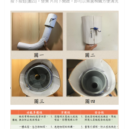
按下按鈕(圖四)，使葉 片向下開啟，即可以無菌棉織方便清洗