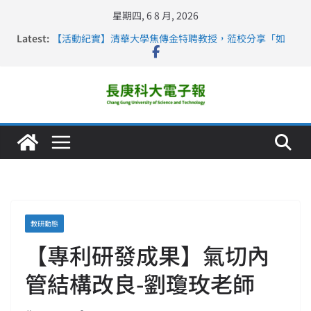
星期四, 6 8 月, 2026
Latest:
【活動紀實】清華大學焦傳金特聘教授，蒞校分享「如
何重新設計大一年」
仁德醫專與長庚科大締結策略聯盟 培育護理尖兵
長庚科大連四年穩居《遠見》醫學大學第5名 辦學實力再
獲肯定
深化永續醫療 長庚科大攜菲、印頂尖大學跨國合作
長庚科大護理系勇奪2026羅馬尼亞歐洲盃國際發明展雙
金牌暨雙特別獎 AI智慧照護與護理教育創新獲國際肯定
教研動態
【專利研發成果】氣切內
管結構改良-劉瓊玫老師