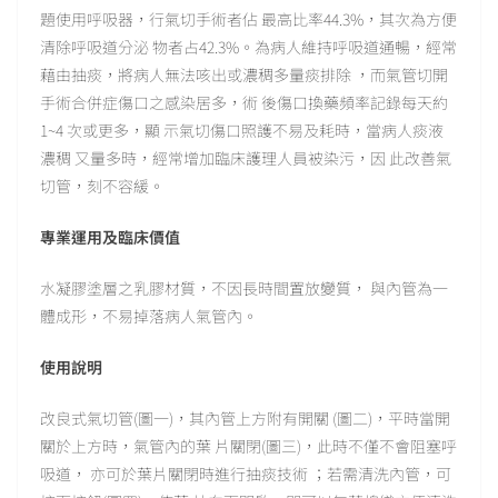
題使用呼吸器，行氣切手術者佔 最高比率44.3%，其次為方便
清除呼吸道分泌 物者占42.3%。為病人維持呼吸道通暢，經常
藉由抽痰，將病人無法咳出或濃稠多量痰排除 ，而氣管切開
手術合併症傷口之感染居多，術 後傷口換藥頻率記錄每天約
1~4 次或更多，顯 示氣切傷口照護不易及耗時，當病人痰液
濃稠 又量多時，經常增加臨床護理人員被染污，因 此改善氣
切管，刻不容緩。
專業運用及臨床價值
水凝膠塗層之乳膠材質，不因長時間置放變質， 與內管為一
體成形，不易掉落病人氣管內。
使用說明
改良式氣切管(圖一)，其內管上方附有開關 (圖二)，平時當開
關於上方時，氣管內的葉 片關閉(圖三)，此時不僅不會阻塞呼
吸道， 亦可於葉片關閉時進行抽痰技術 ；若需清洗內管，可