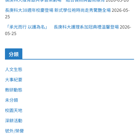
長庚科大38週年校慶登場 新式學位袍時尚走秀驚艷全場
2026-05-
25
「承光而行 以護為名」 長庚科大護理系加冠典禮溫馨登場
2026-
05-25
分類
人文生態
大事紀要
教研動態
未分類
校園天地
深耕活動
號外/榮譽