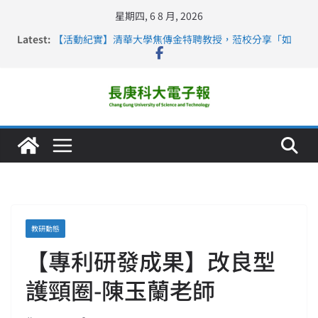
星期四, 6 8 月, 2026
Latest:
【活動紀實】清華大學焦傳金特聘教授，蒞校分享「如
何重新設計大一年」
仁德醫專與長庚科大締結策略聯盟 培育護理尖兵
長庚科大連四年穩居《遠見》醫學大學第5名 辦學實力再
獲肯定
深化永續醫療 長庚科大攜菲、印頂尖大學跨國合作
長庚科大護理系勇奪2026羅馬尼亞歐洲盃國際發明展雙
金牌暨雙特別獎 AI智慧照護與護理教育創新獲國際肯定
教研動態
【專利研發成果】改良型
護頸圈-陳玉蘭老師