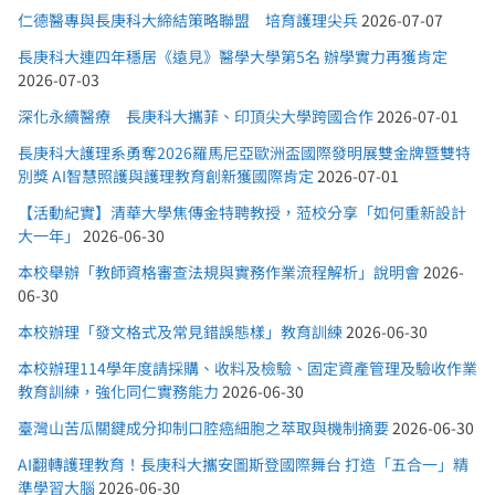
仁德醫專與長庚科大締結策略聯盟 培育護理尖兵
2026-07-07
長庚科大連四年穩居《遠見》醫學大學第5名 辦學實力再獲肯定
2026-07-03
深化永續醫療 長庚科大攜菲、印頂尖大學跨國合作
2026-07-01
長庚科大護理系勇奪2026羅馬尼亞歐洲盃國際發明展雙金牌暨雙特
別獎 AI智慧照護與護理教育創新獲國際肯定
2026-07-01
【活動紀實】清華大學焦傳金特聘教授，蒞校分享「如何重新設計
大一年」
2026-06-30
本校舉辦「教師資格審查法規與實務作業流程解析」說明會
2026-
06-30
本校辦理「發文格式及常見錯誤態樣」教育訓練
2026-06-30
本校辦理114學年度請採購、收料及檢驗、固定資產管理及驗收作業
教育訓練，強化同仁實務能力
2026-06-30
臺灣山苦瓜關鍵成分抑制口腔癌細胞之萃取與機制摘要
2026-06-30
AI翻轉護理教育！長庚科大攜安圖斯登國際舞台 打造「五合一」精
準學習大腦
2026-06-30