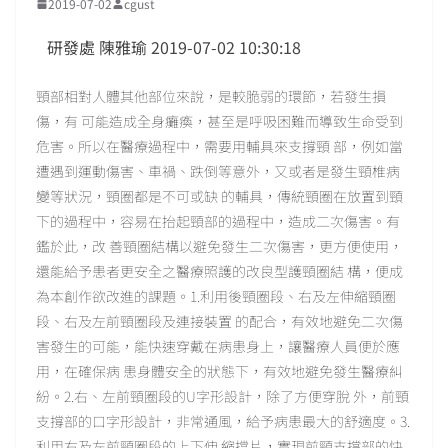
2019-07-02
cgust
研發處 陳雅瑜 2019-07-02 10:30:18
頸部相對人體其他部位來說，是較脆弱的環節，若發生損
傷，有 可能造成全身癱瘓，甚至是呼吸困難而導致生命受到
危害。所以在醫療過程中，需要用輔具來支撐頸 部，例如當
遭遇到運動傷害、車禍、跌倒等意外，又或者是發生頸椎病
變等狀況，頸圈都是不可或缺 的輔具，傳統頸圈在放置到頸
下的過程中，容易在抬起頸部的過程中，造成二次傷害。有
鑑於此，改 善頸圈結構以避免發生二次傷害，更方便使用，
還能給予患者更安全之醫療照護的改良型護頸圈結 構，便成
為本創作欲改進的課題。1.利用後頸圈段、右及左伸縮頸圈
段、右及左前頸圈段及連接裝置 的配合，有效地避免二次傷
害發生的可能，能快速穿戴在病患身上，讓醫療人員便於應
用，在確保病 患身體安全的狀態下，有效地避免發生醫療糾
紛。2.右、左前頸圈段的U字形設計，除了方便穿脫 外，前頸
支撐部的口字形設計，非常通風，給予病患最大的舒適度。3.
利用右及左前頸圈段的上下伸 縮擋片，實現前頸支撐部的快