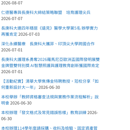
2026-08-07
仁德醫專與長庚科大締結策略聯盟 培育護理尖兵
2026-07-07
長庚科大連四年穩居《遠見》醫學大學第5名 辦學實力
再獲肯定
2026-07-03
深化永續醫療 長庚科大攜菲、印頂尖大學跨國合作
2026-07-01
長庚科大護理系勇奪2026羅馬尼亞歐洲盃國際發明展雙
金牌暨雙特別獎 AI智慧照護與護理教育創新獲國際肯定
2026-07-01
【活動紀實】清華大學焦傳金特聘教授，蒞校分享「如
何重新設計大一年」
2026-06-30
本校舉辦「教師資格審查法規與實務作業流程解析」說
明會
2026-06-30
本校辦理「發文格式及常見錯誤態樣」教育訓練
2026-
06-30
本校辦理114學年度請採購、收料及檢驗、固定資產管