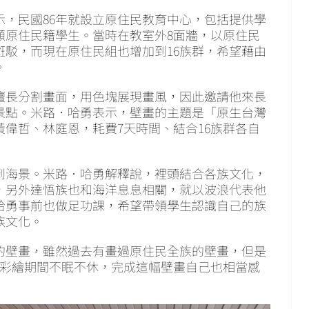
，民國86年就設立原住民教育中心，包括提供學
顧原住民籍學生。當時在教室外8面牆，以原住民
斑駁，而現在原住民組也增加到16族群，希望藉由
。
擅長分割畫面，用色塊展現畫風，因此邀請他來長
景點。米路．哈勇表示，壁畫的主題是「原生台灣
偉哲、林庭恩，耗費7天時間、結合16族群各自
到海景。米路．哈勇解釋說，裡頭結合各族文化，
，另外達悟族也和海洋息息相關，就以波浪代表他
哈勇事前也做足功課，希望帶領學生認識自己的族
族文化。
的壁畫，雖然過去有畫過原住民全族的壁畫，但是
，彩繪期間不眠不休，完成這幅壁畫自己也相當感