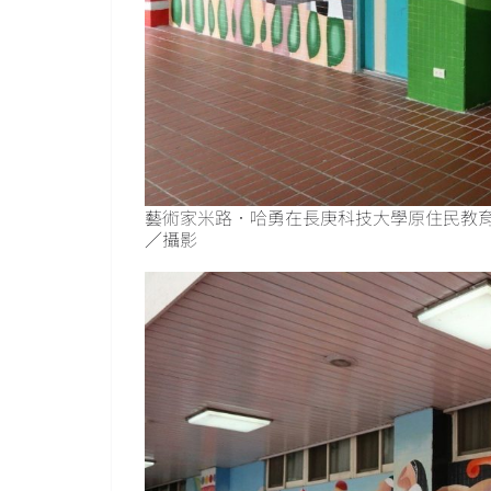
藝術家米路．哈勇在長庚科技大學原住民教育
／攝影