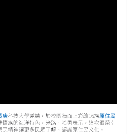
長庚
科技大學邀請，於校園牆面上彩繪16族
原住民
達悟族的海洋特色，米路．哈勇表示，這次很榮幸
原民精神讓更多民眾了解、認識原住民文化。