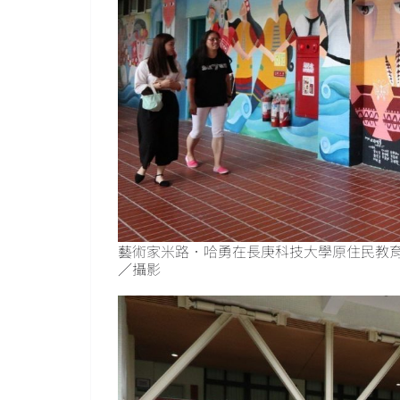
藝術家米路．哈勇在長庚科技大學原住民教育
／攝影