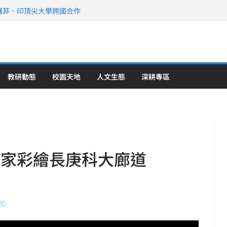
攜菲、印頂尖大學跨國合作
、美容學校收穫豐
直擊健康平權與智慧照護實踐
策略聯盟 培育護理尖兵
》醫學大學第5名 辦學實力再獲肯定
教研動態
校園天地
人文生態
深耕專區
術家彩繪長庚科大廊道
30