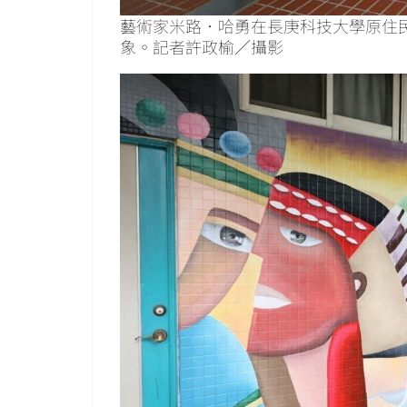
藝術家米路．哈勇在長庚科技大學原住民
象。記者許政榆／攝影