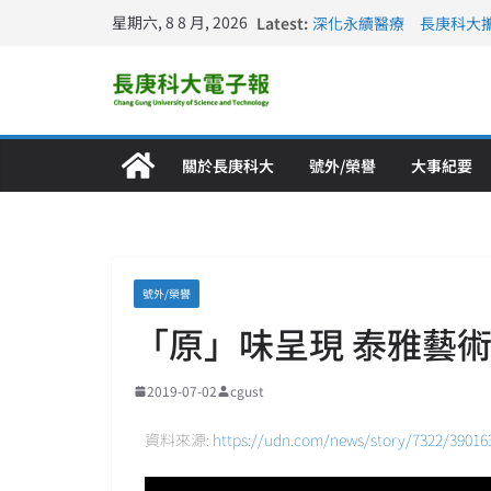
星期六, 8 8 月, 2026
Latest:
深化永續醫療 長庚科大
長庚科大訪凱瑟醫療集團
跨海築夢 長庚科大赴美
仁德醫專與長庚科大締結
長庚科大連四年穩居《遠見
關於長庚科大
號外/榮譽
大事紀要
號外/榮譽
「原」味呈現 泰雅藝
2019-07-02
cgust
資料來源:
https://udn.com/news/story/7322/39016