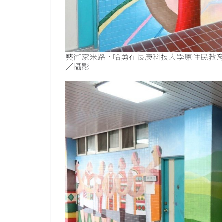
藝術家米路．哈勇在長庚科技大學原住民教育
／攝影