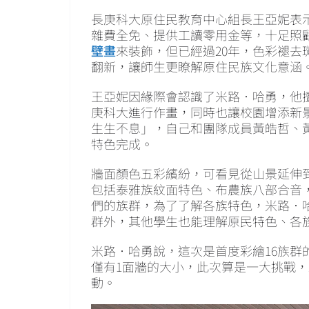
長庚科大原住民教育中心組長王亞妮表示
雜費全免、提供工讀零用金等，十足照
壁畫
來裝飾，但已經過20年，色彩褪去
翻新，讓師生更瞭解原住民族文化意涵
王亞妮因緣際會認識了米路．哈勇，他
庚科大進行作畫，同時也讓校園增添新
生生不息」，自己和團隊成員黃皓哲、黃
特色完成。
牆面顏色五彩繽紛，可看見從山景延伸
包括泰雅族紋面特色、布農族八部合音
們的族群，為了了解各族特色，米路．
群外，其他學生也能理解原民特色、各
米路．哈勇說，這次是首度彩繪16族群
僅有1面牆的大小，此次算是一大挑戰
動。