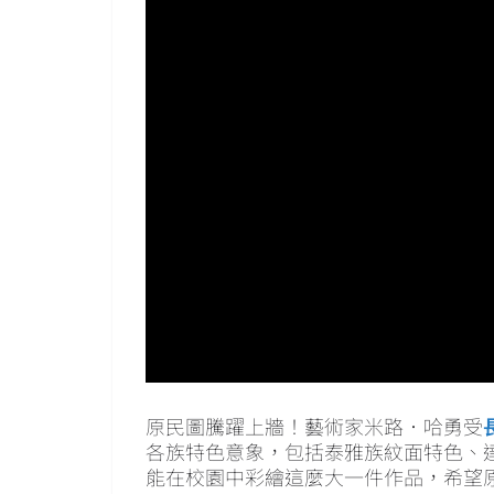
原民圖騰躍上牆！藝術家米路．哈勇受
各族特色意象，包括泰雅族紋面特色、
能在校園中彩繪這麼大一件作品，希望