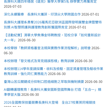
長庚科大連四年穩居《遠見》醫學大學第5名 辦學實力再獲肯定
2026-07-03
深化永續醫療 長庚科大攜菲、印頂尖大學跨國合作
2026-07-01
長庚科大護理系勇奪2026羅馬尼亞歐洲盃國際發明展雙金牌暨雙特
別獎 AI智慧照護與護理教育創新獲國際肯定
2026-07-01
【活動紀實】清華大學焦傳金特聘教授，蒞校分享「如何重新設計
大一年」
2026-06-30
本校舉辦「教師資格審查法規與實務作業流程解析」說明會
2026-
06-30
本校辦理「發文格式及常見錯誤態樣」教育訓練
2026-06-30
本校辦理114學年度請採購、收料及檢驗、固定資產管理及驗收作業
教育訓練，強化同仁實務能力
2026-06-30
臺灣山苦瓜關鍵成分抑制口腔癌細胞之萃取與機制摘要
2026-06-30
AI翻轉護理教育！長庚科大攜安圖斯登國際舞台 打造「五合一」精
準學習大腦
2026-06-30
2026全國教保技藝競賽長庚科大登場 全台27校菁英同場競技