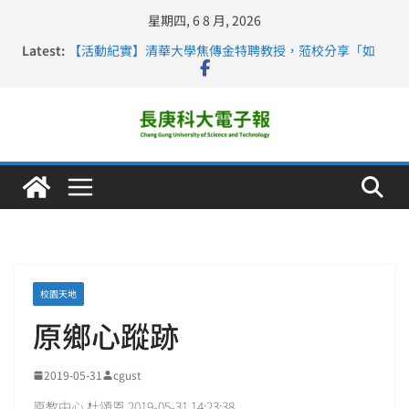
星期四, 6 8 月, 2026
Latest:
【活動紀實】清華大學焦傳金特聘教授，蒞校分享「如
何重新設計大一年」
仁德醫專與長庚科大締結策略聯盟 培育護理尖兵
長庚科大連四年穩居《遠見》醫學大學第5名 辦學實力再
獲肯定
深化永續醫療 長庚科大攜菲、印頂尖大學跨國合作
長庚科大護理系勇奪2026羅馬尼亞歐洲盃國際發明展雙
金牌暨雙特別獎 AI智慧照護與護理教育創新獲國際肯定
校園天地
原鄉心蹤跡
2019-05-31
cgust
原教中心 杜頌恩 2019-05-31 14:23:38