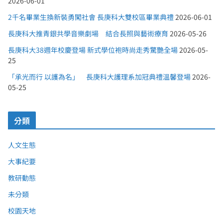
2026-06-01
2千名畢業生換新裝勇闖社會 長庚科大雙校區畢業典禮
2026-06-01
長庚科大推青銀共學音樂劇場 結合長照與藝術療育
2026-05-26
長庚科大38週年校慶登場 新式學位袍時尚走秀驚艷全場
2026-05-
25
「承光而行 以護為名」 長庚科大護理系加冠典禮溫馨登場
2026-
05-25
分類
人文生態
大事紀要
教研動態
未分類
校園天地