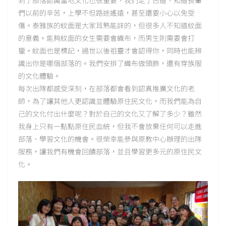
們以前的辛苦，上學不但路途遙遠，甚至還要小心以免受
傷。泰雅族的紋面是大家耳熟能詳的，但很多人不知道紋面
的意義。能夠紋面的女生需要會織布，而男生則需要會打
獵。紋面也是標記，過世以後祖靈才會認得你，同時也能辨
識出你是哪個部落的。我們安排了織布做頭飾，還有穿族服
的文化體驗。
每次出隊都感受深刻，在部落都會看到認真推廣文化的老
師，為了讓其他人更認識並體驗原住民文化，而我們能為自
己的文化付出什麼呢？對於自己的文化又了解了多少？雖然
我身上只有一點點原住民血統，但我不會放棄任何可以走進
部落、學習文化的機會。很榮幸能參與原教中心辦理的出隊
服務，讓我們有機會回饋部落，並且學習更多元的原住民文
化。