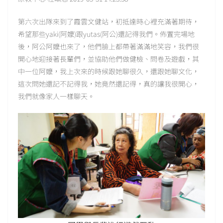
第六次出隊來到了霞雲文健站，初抵達時心裡充滿著期待，
希望那些yaki(阿嬤)跟yutas(阿公)還記得我們。佈置完場地
後，阿公阿嬤也來了，他們臉上都帶著滿滿地笑容，我們很
開心地迎接著長輩們，並協助他們做健檢、問卷及遊戲，其
中一位阿嬤，我上次來的時候跟她聊很久，還跟她聊文化，
這次問她還記不記得我，她竟然還記得，真的讓我很開心，
我們就像家人一樣聊天。