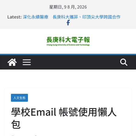
星期日, 9 8 月, 2026
Latest:
深化永續醫療 長庚科大攜菲、印頂尖大學跨國合作
長庚科大訪凱瑟醫療集團、美容學校收穫豐
跨海築夢 長庚科大赴美直擊健康平權與智慧照護實踐
仁德醫專與長庚科大締結策略聯盟 培育護理尖兵
長庚科大連四年穩居《遠見》醫學大學第5名 辦學實力再
獲肯定
人文生態
學校Email 帳號使用懶人
包