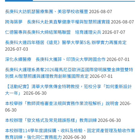
長庚科大訪凱瑟醫療集團、美容學校收穫豐
2026-08-07
跨海築夢 長庚科大赴美直擊健康平權與智慧照護實踐
2026-08-07
仁德醫專與長庚科大締結策略聯盟 培育護理尖兵
2026-07-07
長庚科大連四年穩居《遠見》醫學大學第5名 辦學實力再獲肯定
2026-07-03
深化永續醫療 長庚科大攜菲、印頂尖大學跨國合作
2026-07-01
長庚科大護理系勇奪2026羅馬尼亞歐洲盃國際發明展雙金牌暨雙特
別獎 AI智慧照護與護理教育創新獲國際肯定
2026-07-01
【活動紀實】清華大學焦傳金特聘教授，蒞校分享「如何重新設計
大一年」
2026-06-30
本校舉辦「教師資格審查法規與實務作業流程解析」說明會
2026-
06-30
本校辦理「發文格式及常見錯誤態樣」教育訓練
2026-06-30
本校辦理114學年度請採購、收料及檢驗、固定資產管理及驗收作業
教育訓練，強化同仁實務能力
2026-06-30