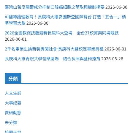
臺灣山苦瓜關鍵成分抑制口腔癌細胞之萃取與機制摘要
2026-06-30
AI翻轉護理教育！長庚科大攜安圖斯登國際舞台 打造「五合一」精
準學習大腦
2026-06-30
2026全國教保技藝競賽長庚科大登場 全台27校菁英同場競技
2026-06-01
2千名畢業生換新裝勇闖社會 長庚科大雙校區畢業典禮
2026-06-01
長庚科大推青銀共學音樂劇場 結合長照與藝術療育
2026-05-26
分類
人文生態
大事紀要
教研動態
未分類
校園天地