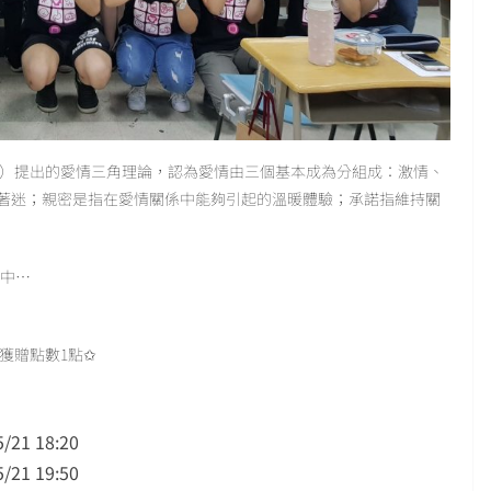
rnberg）提出的愛情三角理論，認為愛情由三個基本成為分組成：激情、
著迷；親密是指在愛情關係中能夠引起的溫暖體驗；承諾指維持關
情中…
獲贈點數1點✩
/21 18:20
/21 19:50