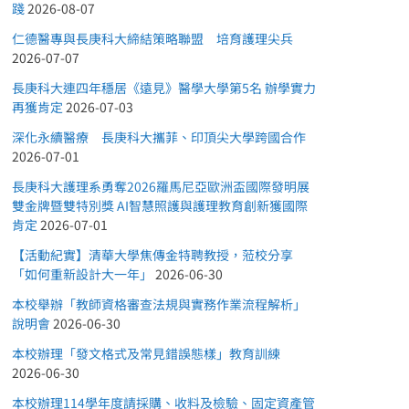
踐
2026-08-07
仁德醫專與長庚科大締結策略聯盟 培育護理尖兵
2026-07-07
長庚科大連四年穩居《遠見》醫學大學第5名 辦學實力
再獲肯定
2026-07-03
深化永續醫療 長庚科大攜菲、印頂尖大學跨國合作
2026-07-01
長庚科大護理系勇奪2026羅馬尼亞歐洲盃國際發明展
雙金牌暨雙特別獎 AI智慧照護與護理教育創新獲國際
肯定
2026-07-01
【活動紀實】清華大學焦傳金特聘教授，蒞校分享
「如何重新設計大一年」
2026-06-30
本校舉辦「教師資格審查法規與實務作業流程解析」
說明會
2026-06-30
本校辦理「發文格式及常見錯誤態樣」教育訓練
2026-06-30
本校辦理114學年度請採購、收料及檢驗、固定資產管