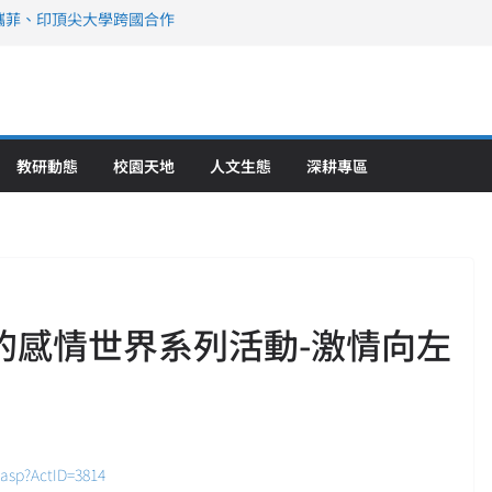
攜菲、印頂尖大學跨國合作
、美容學校收穫豐
直擊健康平權與智慧照護實踐
策略聯盟 培育護理尖兵
》醫學大學第5名 辦學實力再獲肯定
教研動態
校園天地
人文生態
深耕專區
的感情世界系列活動-激情向左
.asp?ActID=3814