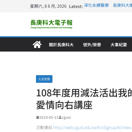
星期六, 8 8 月, 2026
Latest:
深化永續醫療 長庚科大
長庚科大訪凱瑟醫療集團
跨海築夢 長庚科大赴美
仁德醫專與長庚科大締結
長庚科大連四年穩居《遠見
關於長庚科大
號外/榮譽
大事紀要
人文生態
108年度用減法活出我
愛情向右講座
2019-05-13
cgust
活動連結
http://web.cgust.edu.tw/ActSignup/ActView