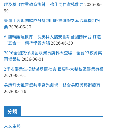
理及驗收作業教育訓練，強化同仁實務能力
2026-06-
30
臺灣山苦瓜關鍵成分抑制口腔癌細胞之萃取與機制摘
要
2026-06-30
AI翻轉護理教育！長庚科大攜安圖斯登國際舞台 打造
「五合一」精準學習大腦
2026-06-30
2026全國教保技藝競賽長庚科大登場 全台27校菁英
同場競技
2026-06-01
2千名畢業生換新裝勇闖社會 長庚科大雙校區畢業典禮
2026-06-01
長庚科大推青銀共學音樂劇場 結合長照與藝術療育
2026-05-26
分類
人文生態