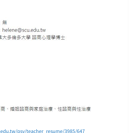
u.edu.tw/psy/teacher_resume/3985/647