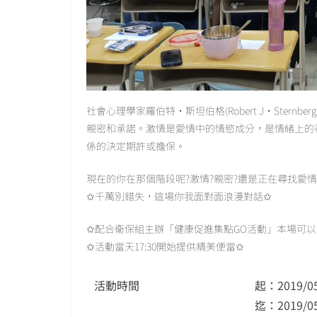
社會心理學家羅伯特·斯坦伯格(Robert J·Ste
親密和承諾。激情是愛情中的情慾成分，是情緒上的
係的決定期許或擔保。
現在的你在那個階段呢?激情?親密?還是正在尋找愛
✩千萬別錯失，這場你我面對面浪漫對話✩
✩配合衛保組主辦「健康促進集點GO活動」本場可以
✩活動當天17:30開始提供精美便當✩
活動時間
起：2019/05
迄：2019/05