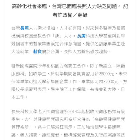
高齡化社會來臨，台灣已面臨長照人力缺乏問題。 記
者許政榆／翻攝
台灣
長照
人力需求增加，人才卻有限，越來越多醫療及長照
機構與校園建教合作「綁」人才，
長庚
科技大學甚至與對岸
幾個城市的醫療集團簽定合作意向書，提供名額讓畢業生赴
大陸就業，
薪資
優於台灣，長照人力輸出恐成趨勢。
聯新國際醫院今年和桃園方曙商工合作，除了新設立「照顧
服務科」招收學生，於就學期間暑期實習月薪28000元，未來
保障畢業可進入聯新集團企業工作，畢業即可領32000元。方
曙校長馮愛琴表示，學生除了工作保障，有機會到大陸、日
本工作。
長庚科技大學老人照顧管理系2014年起招收照顧服務類背景
學生，去年與健康照護研究所系所合併為「高齡暨健康照護
管理系所」。系主任張淑紅表示，正加強培訓學生長期照
護、老人諮商、護理復健、機構經營管理及失智症照護等技