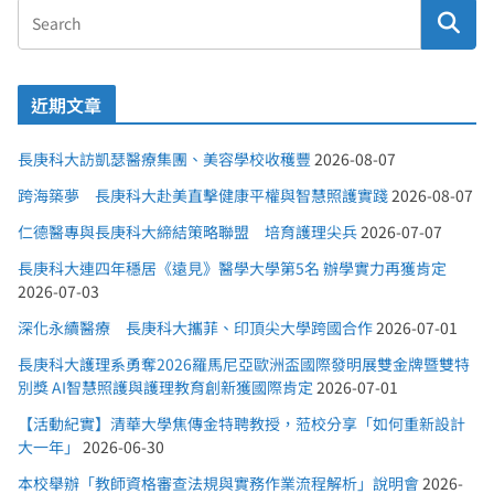
近期文章
長庚科大訪凱瑟醫療集團、美容學校收穫豐
2026-08-07
跨海築夢 長庚科大赴美直擊健康平權與智慧照護實踐
2026-08-07
仁德醫專與長庚科大締結策略聯盟 培育護理尖兵
2026-07-07
長庚科大連四年穩居《遠見》醫學大學第5名 辦學實力再獲肯定
2026-07-03
深化永續醫療 長庚科大攜菲、印頂尖大學跨國合作
2026-07-01
長庚科大護理系勇奪2026羅馬尼亞歐洲盃國際發明展雙金牌暨雙特
別獎 AI智慧照護與護理教育創新獲國際肯定
2026-07-01
【活動紀實】清華大學焦傳金特聘教授，蒞校分享「如何重新設計
大一年」
2026-06-30
本校舉辦「教師資格審查法規與實務作業流程解析」說明會
2026-