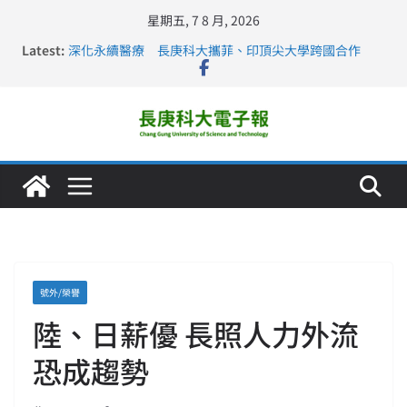
星期五, 7 8 月, 2026
Latest:
深化永續醫療 長庚科大攜菲、印頂尖大學跨國合作
長庚科大訪凱瑟醫療集團、美容學校收穫豐
跨海築夢 長庚科大赴美直擊健康平權與智慧照護實踐
仁德醫專與長庚科大締結策略聯盟 培育護理尖兵
長庚科大連四年穩居《遠見》醫學大學第5名 辦學實力再
獲肯定
號外/榮譽
陸、日薪優 長照人力外流
恐成趨勢