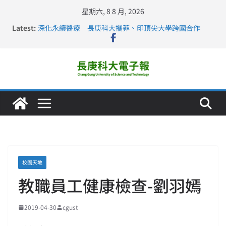
星期六, 8 8 月, 2026
Latest:
深化永續醫療 長庚科大攜菲、印頂尖大學跨國合作
長庚科大訪凱瑟醫療集團、美容學校收穫豐
跨海築夢 長庚科大赴美直擊健康平權與智慧照護實踐
仁德醫專與長庚科大締結策略聯盟 培育護理尖兵
長庚科大連四年穩居《遠見》醫學大學第5名 辦學實力再
獲肯定
校園天地
教職員工健康檢查-劉羽嫣
2019-04-30
cgust