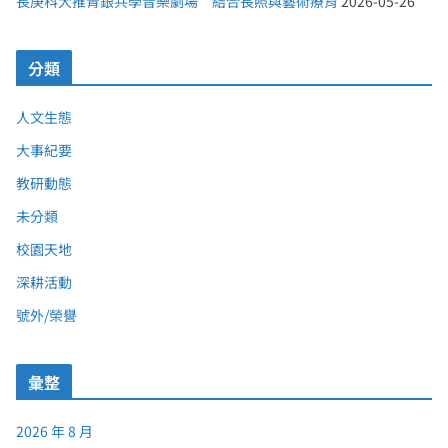
長庚科大推青銀共學音樂劇場 結合長照與藝術療育
2026-05-26
分類
人文生態
大事紀要
教研動態
未分類
校園天地
深耕活動
號外/榮譽
彙整
2026 年 8 月