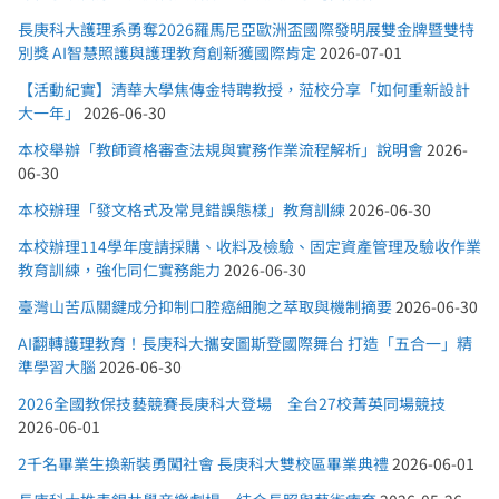
長庚科大護理系勇奪2026羅馬尼亞歐洲盃國際發明展雙金牌暨雙特
別獎 AI智慧照護與護理教育創新獲國際肯定
2026-07-01
【活動紀實】清華大學焦傳金特聘教授，蒞校分享「如何重新設計
大一年」
2026-06-30
本校舉辦「教師資格審查法規與實務作業流程解析」說明會
2026-
06-30
本校辦理「發文格式及常見錯誤態樣」教育訓練
2026-06-30
本校辦理114學年度請採購、收料及檢驗、固定資產管理及驗收作業
教育訓練，強化同仁實務能力
2026-06-30
臺灣山苦瓜關鍵成分抑制口腔癌細胞之萃取與機制摘要
2026-06-30
AI翻轉護理教育！長庚科大攜安圖斯登國際舞台 打造「五合一」精
準學習大腦
2026-06-30
2026全國教保技藝競賽長庚科大登場 全台27校菁英同場競技
2026-06-01
2千名畢業生換新裝勇闖社會 長庚科大雙校區畢業典禮
2026-06-01