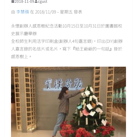
2018-11-09
cgust
由
李慧蘋
在 2018/11/09 – 星期五 發表
永懷創辦人感恩樹紀念活動10月15日至10月31日於圖書館校
史展示廳舉辦
全校師生利用活字印刷盒(創辦人4句嘉言錄)，印出(DIY)創辦
人嘉言錄的名信片或名片，寫下
『
給王爺爺的一句話
』
掛於
感恩樹上。