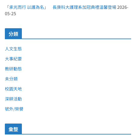
「承光而行 以護為名」 長庚科大護理系加冠典禮溫馨登場
2026-
05-25
分類
人文生態
大事紀要
教研動態
未分類
校園天地
深耕活動
號外/榮譽
彙整