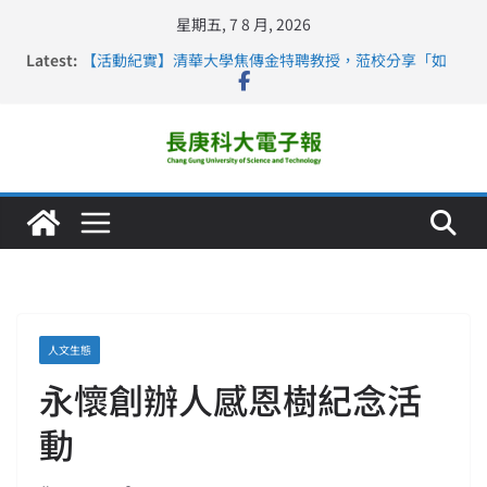
星期五, 7 8 月, 2026
Latest:
【活動紀實】清華大學焦傳金特聘教授，蒞校分享「如
何重新設計大一年」
仁德醫專與長庚科大締結策略聯盟 培育護理尖兵
長庚科大連四年穩居《遠見》醫學大學第5名 辦學實力再
獲肯定
深化永續醫療 長庚科大攜菲、印頂尖大學跨國合作
長庚科大護理系勇奪2026羅馬尼亞歐洲盃國際發明展雙
金牌暨雙特別獎 AI智慧照護與護理教育創新獲國際肯定
人文生態
永懷創辦人感恩樹紀念活
動