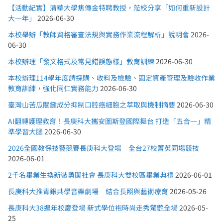
【活動紀實】清華大學焦傳金特聘教授，蒞校分享「如何重新設計
大一年」
2026-06-30
本校舉辦「教師資格審查法規與實務作業流程解析」說明會
2026-
06-30
本校辦理「發文格式及常見錯誤態樣」教育訓練
2026-06-30
本校辦理114學年度請採購、收料及檢驗、固定資產管理及驗收作業
教育訓練，強化同仁實務能力
2026-06-30
臺灣山苦瓜關鍵成分抑制口腔癌細胞之萃取與機制摘要
2026-06-30
AI翻轉護理教育！長庚科大攜安圖斯登國際舞台 打造「五合一」精
準學習大腦
2026-06-30
2026全國教保技藝競賽長庚科大登場 全台27校菁英同場競技
2026-06-01
2千名畢業生換新裝勇闖社會 長庚科大雙校區畢業典禮
2026-06-01
長庚科大推青銀共學音樂劇場 結合長照與藝術療育
2026-05-26
長庚科大38週年校慶登場 新式學位袍時尚走秀驚艷全場
2026-05-
25