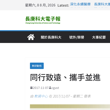
星期六, 8 8 月, 2026
Latest:
深化永續醫療 長庚科大
長庚科大訪凱瑟醫療集團
跨海築夢 長庚科大赴美
仁德醫專與長庚科大締結
長庚科大連四年穩居《遠見
關於長庚科大
號外/榮譽
大事紀要
教研動態
同行致遠、攜手並進
2017-11-07
cgust
由
教資中心
在 2017/11/07 – 星期二 發表