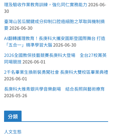
理及驗收作業教育訓練，強化同仁實務能力
2026-06-
30
臺灣山苦瓜關鍵成分抑制口腔癌細胞之萃取與機制摘
要
2026-06-30
AI翻轉護理教育！長庚科大攜安圖斯登國際舞台 打造
「五合一」精準學習大腦
2026-06-30
2026全國教保技藝競賽長庚科大登場 全台27校菁英
同場競技
2026-06-01
2千名畢業生換新裝勇闖社會 長庚科大雙校區畢業典禮
2026-06-01
長庚科大推青銀共學音樂劇場 結合長照與藝術療育
2026-05-26
分類
人文生態