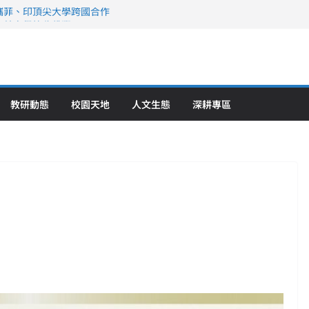
攜菲、印頂尖大學跨國合作
、美容學校收穫豐
直擊健康平權與智慧照護實踐
策略聯盟 培育護理尖兵
》醫學大學第5名 辦學實力再獲肯定
教研動態
校園天地
人文生態
深耕專區