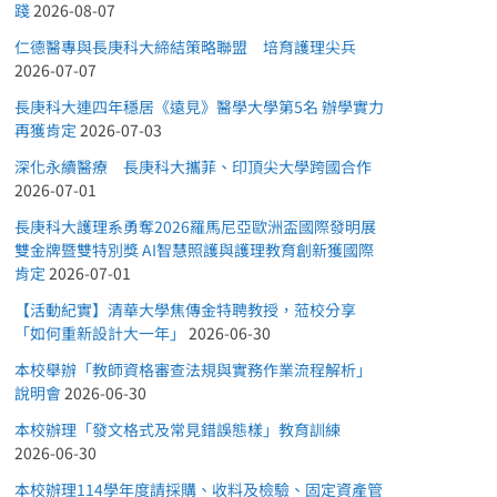
踐
2026-08-07
仁德醫專與長庚科大締結策略聯盟 培育護理尖兵
2026-07-07
長庚科大連四年穩居《遠見》醫學大學第5名 辦學實力
再獲肯定
2026-07-03
深化永續醫療 長庚科大攜菲、印頂尖大學跨國合作
2026-07-01
長庚科大護理系勇奪2026羅馬尼亞歐洲盃國際發明展
雙金牌暨雙特別獎 AI智慧照護與護理教育創新獲國際
肯定
2026-07-01
【活動紀實】清華大學焦傳金特聘教授，蒞校分享
「如何重新設計大一年」
2026-06-30
本校舉辦「教師資格審查法規與實務作業流程解析」
說明會
2026-06-30
本校辦理「發文格式及常見錯誤態樣」教育訓練
2026-06-30
本校辦理114學年度請採購、收料及檢驗、固定資產管