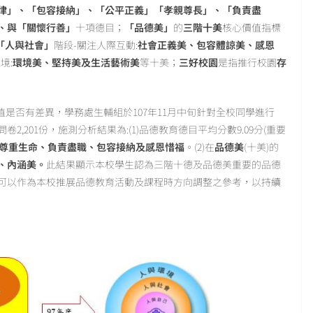
律」、「包容接納」、「公平正義」「孝親尊長」、「負責盡
、與「關懷行善」
十項德目；
「品德美」
的
三階十美
核心價值指標
「人與社會」
階段-關注人際互動:
社會正義美、包容體諒美、感恩
境:
環境美、堅持美及生活藝術美
等十美；
三好校園
是指推行校園
存
否有差異，學務處生輔組於107年11月中旬針對全校同學進行
201份，施測分析結果為:(1)品德教育德目平均分數9.09分(重要
尊重生命、負責盡職、包容接納及感恩惜福
。(2)在
品德美
(十美)的
、內涵美。
此結果顯示本校學生認為三階十德及品德美重要的品德
可以作為本校推展品德教育活動及課程時方向調整之參考，以持續