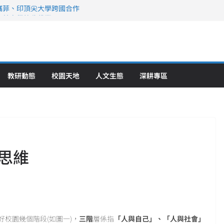
攜菲、印頂尖大學跨國合作
、美容學校收穫豐
直擊健康平權與智慧照護實踐
策略聯盟 培育護理尖兵
》醫學大學第5名 辦學實力再獲肯定
教研動態
校園天地
人文生態
深耕專區
思維
校園幾個階段(如圖一)，
三階
層係指
「人與自己」、「人與社會」