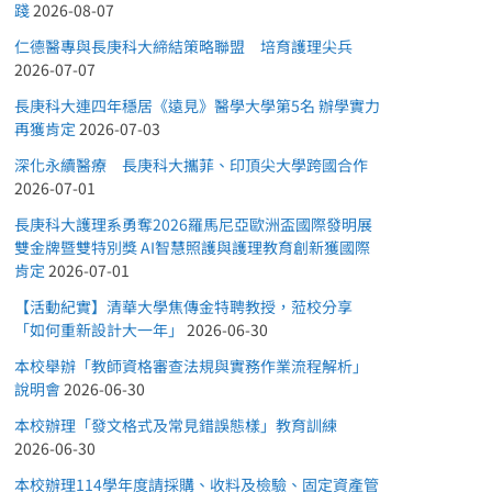
踐
2026-08-07
仁德醫專與長庚科大締結策略聯盟 培育護理尖兵
2026-07-07
長庚科大連四年穩居《遠見》醫學大學第5名 辦學實力
再獲肯定
2026-07-03
深化永續醫療 長庚科大攜菲、印頂尖大學跨國合作
2026-07-01
長庚科大護理系勇奪2026羅馬尼亞歐洲盃國際發明展
雙金牌暨雙特別獎 AI智慧照護與護理教育創新獲國際
肯定
2026-07-01
【活動紀實】清華大學焦傳金特聘教授，蒞校分享
「如何重新設計大一年」
2026-06-30
本校舉辦「教師資格審查法規與實務作業流程解析」
說明會
2026-06-30
本校辦理「發文格式及常見錯誤態樣」教育訓練
2026-06-30
本校辦理114學年度請採購、收料及檢驗、固定資產管