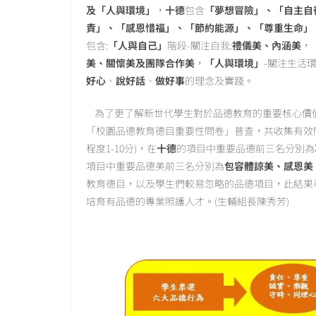
及「人與環境」
，
十德
包含
「夢想冒險」、「自主自
責」、「感恩惜福」、「節約能源」、「尊重生命」
包含:
「人與自己」
階段-關注自我:
禮儀美、內涵美
，
美、關懷美及團隊合作美
，
「人與環境」
-關注生活環
好心
、
說好話
、
做好事
的理念及實踐。
為了更了解新世代學生對於品德教育的重要核心價值是
「校園品德教育德目重要性問卷」普查，共收集有效問卷2,
程度1-10分)，在
十德
的項目中重要品德前三名分別為
項目中重要品德美前三名分別為
包容體諒美、感恩美
教育德目，以及學生們較易忽略的品德項目，此結果
培育有品德的專業照護人才。(生輔組長陳秀芳)