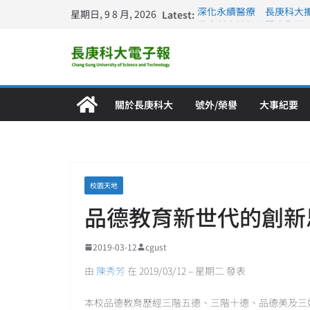
星期日, 9 8 月, 2026
Latest:
深化永續醫療 長庚科大
長庚科大訪凱瑟醫療集團
跨海築夢 長庚科大赴美
仁德醫專與長庚科大締結
長庚科大連四年穩居《遠見
關於長庚科大
號外/榮譽
大事紀要
校園天地
品德教育新世代的創新
2019-03-12
cgust
由
陳秀芳
在 2019/03/12 – 星期二 發表
本校品德教育歷經三階五德、三階十德、品德美及三好