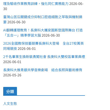
理及驗收作業教育訓練，強化同仁實務能力
2026-06-
30
臺灣山苦瓜關鍵成分抑制口腔癌細胞之萃取與機制摘
要
2026-06-30
AI翻轉護理教育！長庚科大攜安圖斯登國際舞台 打造
「五合一」精準學習大腦
2026-06-30
2026全國教保技藝競賽長庚科大登場 全台27校菁英
同場競技
2026-06-01
2千名畢業生換新裝勇闖社會 長庚科大雙校區畢業典禮
2026-06-01
長庚科大推青銀共學音樂劇場 結合長照與藝術療育
2026-05-26
分類
人文生態