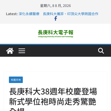
星期六, 8 8 月, 2026
Latest:
深化永續醫療 長庚科大攜菲、印頂尖大學跨國合作
長庚科大訪凱瑟醫療集團、美容學校收穫豐
跨海築夢 長庚科大赴美直擊健康平權與智慧照護實踐
仁德醫專與長庚科大締結策略聯盟 培育護理尖兵
長庚科大連四年穩居《遠見》醫學大學第5名 辦學實力再
獲肯定
校園天地
長庚科大38週年校慶登場
新式學位袍時尚走秀驚艷