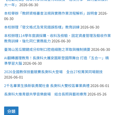
大一年」
2026-06-30
本校舉辦「教師資格審查法規與實務作業流程解析」說明會
2026-
06-30
本校辦理「發文格式及常見錯誤態樣」教育訓練
2026-06-30
本校辦理114學年度請採購、收料及檢驗、固定資產管理及驗收作業
教育訓練，強化同仁實務能力
2026-06-30
臺灣山苦瓜關鍵成分抑制口腔癌細胞之萃取與機制摘要
2026-06-30
AI翻轉護理教育！長庚科大攜安圖斯登國際舞台 打造「五合一」精
準學習大腦
2026-06-30
2026全國教保技藝競賽長庚科大登場 全台27校菁英同場競技
2026-06-01
2千名畢業生換新裝勇闖社會 長庚科大雙校區畢業典禮
2026-06-01
長庚科大推青銀共學音樂劇場 結合長照與藝術療育
2026-05-26
分類