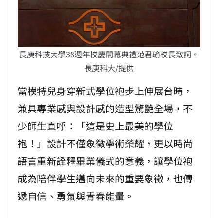
長庚科技大學38週年校慶開幕典禮范君瑜校長致詞。
長庚科大/提供
當模特兒身穿新式學位袍步上伸展台時，
兼具專業感與設計感的造型驚艷全場，不
少師生直呼：「這是史上最美的學位
袍！」設計不僅象徵學術榮耀，更以時尚
語言重新詮釋畢業儀式的意義，讓學位袍
成為陪伴學生邁向未來的重要象徵，也傳
遞自信、勇氣與青春能量。