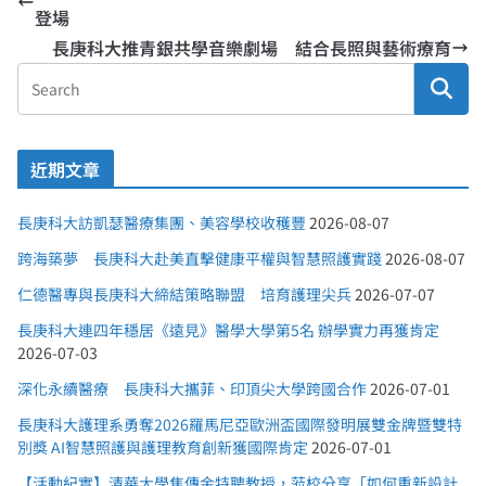
登場
長庚科大推青銀共學音樂劇場 結合長照與藝術療育
近期文章
長庚科大訪凱瑟醫療集團、美容學校收穫豐
2026-08-07
跨海築夢 長庚科大赴美直擊健康平權與智慧照護實踐
2026-08-07
仁德醫專與長庚科大締結策略聯盟 培育護理尖兵
2026-07-07
長庚科大連四年穩居《遠見》醫學大學第5名 辦學實力再獲肯定
2026-07-03
深化永續醫療 長庚科大攜菲、印頂尖大學跨國合作
2026-07-01
長庚科大護理系勇奪2026羅馬尼亞歐洲盃國際發明展雙金牌暨雙特
別獎 AI智慧照護與護理教育創新獲國際肯定
2026-07-01
【活動紀實】清華大學焦傳金特聘教授，蒞校分享「如何重新設計