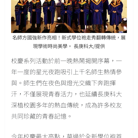
名師方國強新作亮相！新式學位袍走秀翻轉傳統，展
現學術時尚美學。 長庚科大/提供
校慶系列活動於前一晚熱鬧揭開序幕，一
年一度的星光夜跑吸引上千名師生熱情參
與。師生們在夜色與燈光交織下奔跑揮
汗，不僅展現青春活力，也延續長庚科大
深植校園多年的熱血傳統，成為許多校友
共同珍藏的青春記憶。
今年校慶最大亮點，莫過於全新學位袍首