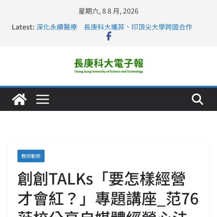
星期六, 8 8 月, 2026
Latest:
深化永續醫療 長庚科大攜菲、印頂尖大學跨國合作
長庚科大訪凱瑟醫療集團、美容學校收穫豐
跨海築夢 長庚科大赴美直擊健康平權與智慧照護實踐
仁德醫專與長庚科大締結策略聯盟 培育護理尖兵
長庚科大連四年穩居《遠見》醫學大學第5名 辦學實力再
獲肯定
教研動態
創創TALKs「要怎樣經營
才會紅？」專題講座_范76