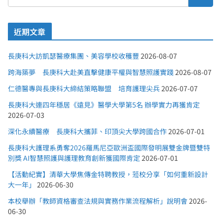
近期文章
長庚科大訪凱瑟醫療集團、美容學校收穫豐
2026-08-07
跨海築夢 長庚科大赴美直擊健康平權與智慧照護實踐
2026-08-07
仁德醫專與長庚科大締結策略聯盟 培育護理尖兵
2026-07-07
長庚科大連四年穩居《遠見》醫學大學第5名 辦學實力再獲肯定
2026-07-03
深化永續醫療 長庚科大攜菲、印頂尖大學跨國合作
2026-07-01
長庚科大護理系勇奪2026羅馬尼亞歐洲盃國際發明展雙金牌暨雙特
別獎 AI智慧照護與護理教育創新獲國際肯定
2026-07-01
【活動紀實】清華大學焦傳金特聘教授，蒞校分享「如何重新設計
大一年」
2026-06-30
本校舉辦「教師資格審查法規與實務作業流程解析」說明會
2026-
06-30