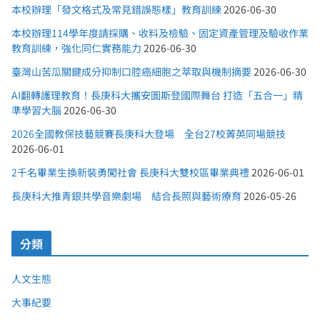
本校辦理「發文格式及常見錯誤態樣」教育訓練
2026-06-30
本校辦理114學年度請採購、收料及檢驗、固定資產管理及驗收作業
教育訓練，強化同仁實務能力
2026-06-30
臺灣山苦瓜關鍵成分抑制口腔癌細胞之萃取與機制摘要
2026-06-30
AI翻轉護理教育！長庚科大攜安圖斯登國際舞台 打造「五合一」精
準學習大腦
2026-06-30
2026全國教保技藝競賽長庚科大登場 全台27校菁英同場競技
2026-06-01
2千名畢業生換新裝勇闖社會 長庚科大雙校區畢業典禮
2026-06-01
長庚科大推青銀共學音樂劇場 結合長照與藝術療育
2026-05-26
分類
人文生態
大事紀要