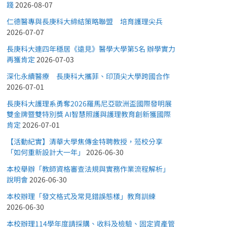
踐
2026-08-07
仁德醫專與長庚科大締結策略聯盟 培育護理尖兵
2026-07-07
長庚科大連四年穩居《遠見》醫學大學第5名 辦學實力
再獲肯定
2026-07-03
深化永續醫療 長庚科大攜菲、印頂尖大學跨國合作
2026-07-01
長庚科大護理系勇奪2026羅馬尼亞歐洲盃國際發明展
雙金牌暨雙特別獎 AI智慧照護與護理教育創新獲國際
肯定
2026-07-01
【活動紀實】清華大學焦傳金特聘教授，蒞校分享
「如何重新設計大一年」
2026-06-30
本校舉辦「教師資格審查法規與實務作業流程解析」
說明會
2026-06-30
本校辦理「發文格式及常見錯誤態樣」教育訓練
2026-06-30
本校辦理114學年度請採購、收料及檢驗、固定資產管