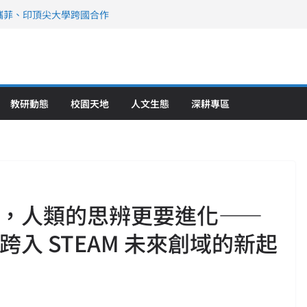
攜菲、印頂尖大學跨國合作
、美容學校收穫豐
直擊健康平權與智慧照護實踐
策略聯盟 培育護理尖兵
》醫學大學第5名 辦學實力再獲肯定
教研動態
校園天地
人文生態
深耕專區
化，人類的思辨更要進化——
跨入 STEAM 未來創域的新起