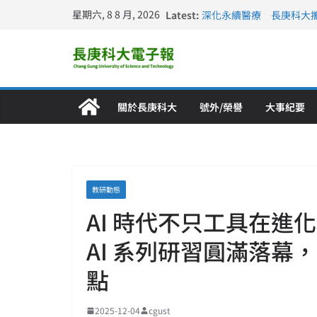
星期六, 8 8 月, 2026
Latest:
深化永續醫療 長庚科大
長庚科大訪凱瑟醫療集團
跨海築夢 長庚科大赴美
仁德醫專與長庚科大締結
長庚科大連四年穩居《遠見
關於長庚科大
號外/榮譽
大事紀要
教研動態
AI 時代不只工具在進
AI 系列研習圓滿落幕，
點
2025-12-04
cgust