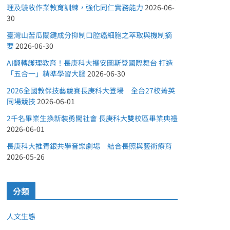
理及驗收作業教育訓練，強化同仁實務能力
2026-06-
30
臺灣山苦瓜關鍵成分抑制口腔癌細胞之萃取與機制摘
要
2026-06-30
AI翻轉護理教育！長庚科大攜安圖斯登國際舞台 打造
「五合一」精準學習大腦
2026-06-30
2026全國教保技藝競賽長庚科大登場 全台27校菁英
同場競技
2026-06-01
2千名畢業生換新裝勇闖社會 長庚科大雙校區畢業典禮
2026-06-01
長庚科大推青銀共學音樂劇場 結合長照與藝術療育
2026-05-26
分類
人文生態