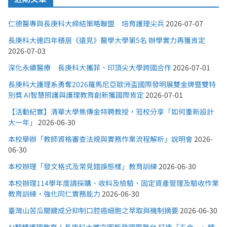
仁德醫專與長庚科大締結策略聯盟 培育護理尖兵
2026-07-07
長庚科大連四年穩居《遠見》醫學大學第5名 辦學實力再獲肯定
2026-07-03
深化永續醫療 長庚科大攜菲、印頂尖大學跨國合作
2026-07-01
長庚科大護理系勇奪2026羅馬尼亞歐洲盃國際發明展雙金牌暨雙特
別獎 AI智慧照護與護理教育創新獲國際肯定
2026-07-01
【活動紀實】清華大學焦傳金特聘教授，蒞校分享「如何重新設計
大一年」
2026-06-30
本校舉辦「教師資格審查法規與實務作業流程解析」說明會
2026-
06-30
本校辦理「發文格式及常見錯誤態樣」教育訓練
2026-06-30
本校辦理114學年度請採購、收料及檢驗、固定資產管理及驗收作業
教育訓練，強化同仁實務能力
2026-06-30
臺灣山苦瓜關鍵成分抑制口腔癌細胞之萃取與機制摘要
2026-06-30
AI翻轉護理教育！長庚科大攜安圖斯登國際舞台 打造「五合一」精