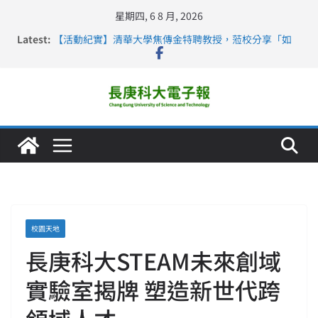
星期四, 6 8 月, 2026
Latest:
【活動紀實】清華大學焦傳金特聘教授，蒞校分享「如
何重新設計大一年」
仁德醫專與長庚科大締結策略聯盟 培育護理尖兵
長庚科大連四年穩居《遠見》醫學大學第5名 辦學實力再
獲肯定
深化永續醫療 長庚科大攜菲、印頂尖大學跨國合作
長庚科大護理系勇奪2026羅馬尼亞歐洲盃國際發明展雙
金牌暨雙特別獎 AI智慧照護與護理教育創新獲國際肯定
校園天地
長庚科大STEAM未來創域
實驗室揭牌 塑造新世代跨