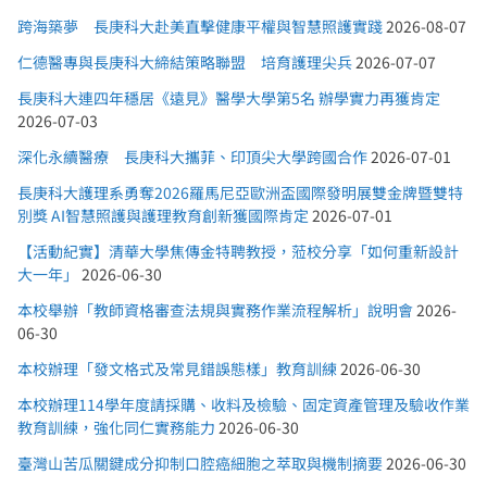
跨海築夢 長庚科大赴美直擊健康平權與智慧照護實踐
2026-08-07
仁德醫專與長庚科大締結策略聯盟 培育護理尖兵
2026-07-07
長庚科大連四年穩居《遠見》醫學大學第5名 辦學實力再獲肯定
2026-07-03
深化永續醫療 長庚科大攜菲、印頂尖大學跨國合作
2026-07-01
長庚科大護理系勇奪2026羅馬尼亞歐洲盃國際發明展雙金牌暨雙特
別獎 AI智慧照護與護理教育創新獲國際肯定
2026-07-01
【活動紀實】清華大學焦傳金特聘教授，蒞校分享「如何重新設計
大一年」
2026-06-30
本校舉辦「教師資格審查法規與實務作業流程解析」說明會
2026-
06-30
本校辦理「發文格式及常見錯誤態樣」教育訓練
2026-06-30
本校辦理114學年度請採購、收料及檢驗、固定資產管理及驗收作業
教育訓練，強化同仁實務能力
2026-06-30
臺灣山苦瓜關鍵成分抑制口腔癌細胞之萃取與機制摘要
2026-06-30