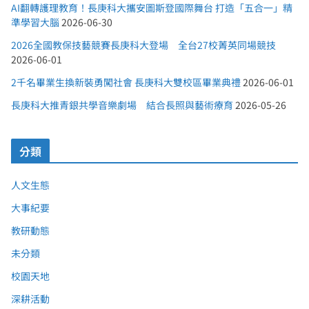
AI翻轉護理教育！長庚科大攜安圖斯登國際舞台 打造「五合一」精
準學習大腦
2026-06-30
2026全國教保技藝競賽長庚科大登場 全台27校菁英同場競技
2026-06-01
2千名畢業生換新裝勇闖社會 長庚科大雙校區畢業典禮
2026-06-01
長庚科大推青銀共學音樂劇場 結合長照與藝術療育
2026-05-26
分類
人文生態
大事紀要
教研動態
未分類
校園天地
深耕活動