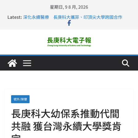
星期日, 9 8 月, 2026
Latest:
深化永續醫療 長庚科大攜菲、印頂尖大學跨國合作
長庚科大訪凱瑟醫療集團、美容學校收穫豐
跨海築夢 長庚科大赴美直擊健康平權與智慧照護實踐
仁德醫專與長庚科大締結策略聯盟 培育護理尖兵
長庚科大連四年穩居《遠見》醫學大學第5名 辦學實力再
獲肯定
號外/榮譽
長庚科大幼保系推動代間
共融 獲台灣永續大學獎肯