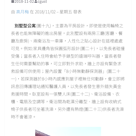
2018-11-02
cgust
由
高月梅
在 2018/11/02 – 星期五 發表
別墅型公寓
(圖十九)，主要為平房設計，即使是使用輪椅之
長者也能無障礙的進出房屋，此別墅設有兩房三廳(客廳、餐
廳及廚房)、兩衛浴及一車庫，人性化之貼心設計在這裡處處
可見。例如:家具邊角皆採圓弧形設計(圖二十)，以免長者碰撞
受傷；當長者入住時會給予手錶型的遠端呼叫器，當長者發
生任何需要幫助的事，可立即對外求助，牆上亦設有緊急求
救設備可供使用；屋內設置「8小時無動靜探測器」(圖二十
一)，若探測器於8小時內感應到屋子裡無任何動靜，會立即將
訊息回傳護理站通知醫護人員，以免長者發生意外錯失黃金
救援時間。臥室設有一張雙人床(圖二十二)、衛浴設備、衣
櫃、電扇及空調等，衛浴間為乾濕分離型、牆上設有收納式
椅子供長者可坐著洗澡，另外還有熱燈(圖二十三)供長者洗澡
時不會著涼。