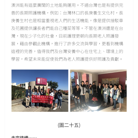
澳洲能有這麼廣闊的土地能夠運用。不過台灣也是有提供完
善的長期照護機構，例如：台灣林口的長庚養生文化村，長
庚養生村也是相當重視老人們的生活機能，像是提供接駁車
及花圃提供讓長者們能自己種菜等等。不管在澳洲還是在台
灣，現在少子化的社會，目前護理更朝向長期老人照護發
展，藉由參觀此機構，進行了許多交流與學習，更看到機構
這裡的完善，值得我們及台灣安養中心在住宅上、環境上的
學習，希望未來能促使我們為老人照護提供好照護及貢獻。
(圖二十五)
未完待續……