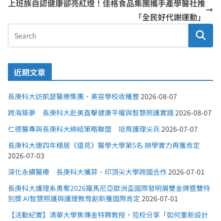
上班族自認健康卻亮紅燈！佳格食品集團攜手產學醫社推
「全民好代謝運動」
近期文章
長庚科大訪凱瑟醫療集團、美容學校收穫豐
2026-08-07
跨海築夢 長庚科大赴美直擊健康平權與智慧照護實踐
2026-08-07
仁德醫專與長庚科大締結策略聯盟 培育護理尖兵
2026-07-07
長庚科大連四年穩居《遠見》醫學大學第5名 辦學實力再獲肯定
2026-07-03
深化永續醫療 長庚科大攜菲、印頂尖大學跨國合作
2026-07-01
長庚科大護理系勇奪2026羅馬尼亞歐洲盃國際發明展雙金牌暨雙特
別獎 AI智慧照護與護理教育創新獲國際肯定
2026-07-01
【活動紀實】清華大學焦傳金特聘教授，蒞校分享「如何重新設計