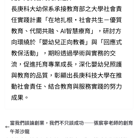
長庚科大幼保系承接教育部之大學社會責
任實踐計畫「在地扎根・社會共生－優質
教育、代間共融、AI智慧療育」，研討方
向環繞於「嬰幼兒正向教養」與「回應式
教保活動」，期盼透過學術與實務的交
流，促進托育專業成長，深化嬰幼兒照護
與教育的品質，彰顯出長庚科技大學在推
動社會責任、結合教育與服務實踐的努力
成果。
當我們談論創業，我們不只談成功——張宸寧老師的創育
午茶沙龍