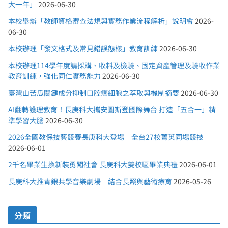
大一年」
2026-06-30
本校舉辦「教師資格審查法規與實務作業流程解析」說明會
2026-
06-30
本校辦理「發文格式及常見錯誤態樣」教育訓練
2026-06-30
本校辦理114學年度請採購、收料及檢驗、固定資產管理及驗收作業
教育訓練，強化同仁實務能力
2026-06-30
臺灣山苦瓜關鍵成分抑制口腔癌細胞之萃取與機制摘要
2026-06-30
AI翻轉護理教育！長庚科大攜安圖斯登國際舞台 打造「五合一」精
準學習大腦
2026-06-30
2026全國教保技藝競賽長庚科大登場 全台27校菁英同場競技
2026-06-01
2千名畢業生換新裝勇闖社會 長庚科大雙校區畢業典禮
2026-06-01
長庚科大推青銀共學音樂劇場 結合長照與藝術療育
2026-05-26
分類