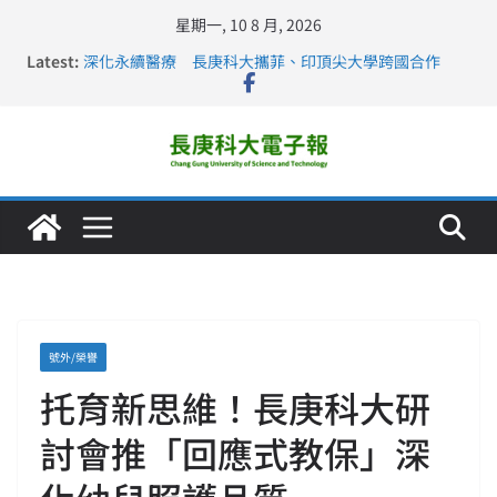
星期一, 10 8 月, 2026
Latest:
深化永續醫療 長庚科大攜菲、印頂尖大學跨國合作
長庚科大訪凱瑟醫療集團、美容學校收穫豐
跨海築夢 長庚科大赴美直擊健康平權與智慧照護實踐
仁德醫專與長庚科大締結策略聯盟 培育護理尖兵
長庚科大連四年穩居《遠見》醫學大學第5名 辦學實力再
獲肯定
號外/榮譽
托育新思維！長庚科大研
討會推「回應式教保」深