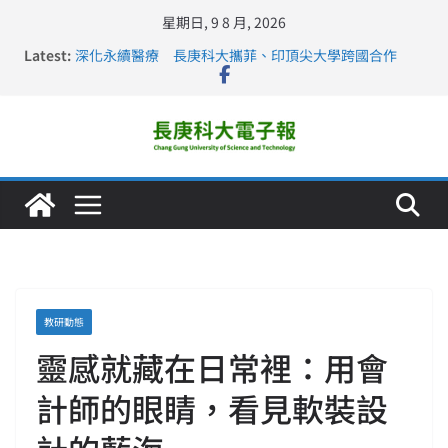
星期日, 9 8 月, 2026
Latest:
深化永續醫療 長庚科大攜菲、印頂尖大學跨國合作
長庚科大訪凱瑟醫療集團、美容學校收穫豐
跨海築夢 長庚科大赴美直擊健康平權與智慧照護實踐
仁德醫專與長庚科大締結策略聯盟 培育護理尖兵
長庚科大連四年穩居《遠見》醫學大學第5名 辦學實力再
獲肯定
教研動態
靈感就藏在日常裡：用會
計師的眼睛，看見軟裝設