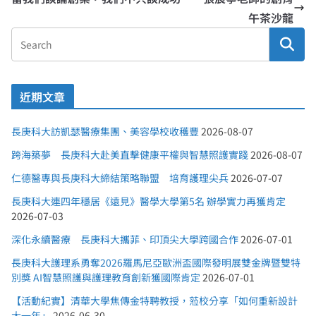
午茶沙龍
近期文章
長庚科大訪凱瑟醫療集團、美容學校收穫豐
2026-08-07
跨海築夢 長庚科大赴美直擊健康平權與智慧照護實踐
2026-08-07
仁德醫專與長庚科大締結策略聯盟 培育護理尖兵
2026-07-07
長庚科大連四年穩居《遠見》醫學大學第5名 辦學實力再獲肯定
2026-07-03
深化永續醫療 長庚科大攜菲、印頂尖大學跨國合作
2026-07-01
長庚科大護理系勇奪2026羅馬尼亞歐洲盃國際發明展雙金牌暨雙特
別獎 AI智慧照護與護理教育創新獲國際肯定
2026-07-01
【活動紀實】清華大學焦傳金特聘教授，蒞校分享「如何重新設計
大一年」
2026-06-30