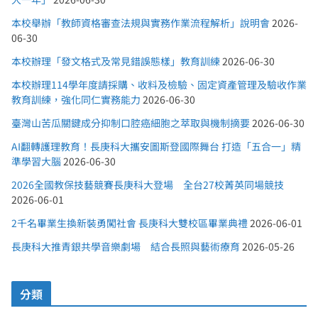
本校舉辦「教師資格審查法規與實務作業流程解析」說明會
2026-
06-30
本校辦理「發文格式及常見錯誤態樣」教育訓練
2026-06-30
本校辦理114學年度請採購、收料及檢驗、固定資產管理及驗收作業
教育訓練，強化同仁實務能力
2026-06-30
臺灣山苦瓜關鍵成分抑制口腔癌細胞之萃取與機制摘要
2026-06-30
AI翻轉護理教育！長庚科大攜安圖斯登國際舞台 打造「五合一」精
準學習大腦
2026-06-30
2026全國教保技藝競賽長庚科大登場 全台27校菁英同場競技
2026-06-01
2千名畢業生換新裝勇闖社會 長庚科大雙校區畢業典禮
2026-06-01
長庚科大推青銀共學音樂劇場 結合長照與藝術療育
2026-05-26
分類