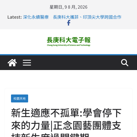
星期日, 9 8 月, 2026
長庚科大連四年穩居《遠見》醫學大學第5名 辦學實力再
Latest:
獲肯定
深化永續醫療 長庚科大攜菲、印頂尖大學跨國合作
長庚科大訪凱瑟醫療集團、美容學校收穫豐
跨海築夢 長庚科大赴美直擊健康平權與智慧照護實踐
仁德醫專與長庚科大締結策略聯盟 培育護理尖兵
校園天地
新生適應不孤單:學會停下
來的力量|正念園藝團體支