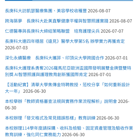
長庚科大訪凱瑟醫療集團、美容學校收穫豐
2026-08-07
跨海築夢 長庚科大赴美直擊健康平權與智慧照護實踐
2026-08-07
仁德醫專與長庚科大締結策略聯盟 培育護理尖兵
2026-07-07
長庚科大連四年穩居《遠見》醫學大學第5名 辦學實力再獲肯定
2026-07-03
深化永續醫療 長庚科大攜菲、印頂尖大學跨國合作
2026-07-01
長庚科大護理系勇奪2026羅馬尼亞歐洲盃國際發明展雙金牌暨雙特
別獎 AI智慧照護與護理教育創新獲國際肯定
2026-07-01
【活動紀實】清華大學焦傳金特聘教授，蒞校分享「如何重新設計
大一年」
2026-06-30
本校舉辦「教師資格審查法規與實務作業流程解析」說明會
2026-
06-30
本校辦理「發文格式及常見錯誤態樣」教育訓練
2026-06-30
本校辦理114學年度請採購、收料及檢驗、固定資產管理及驗收作業
教育訓練，強化同仁實務能力
2026-06-30