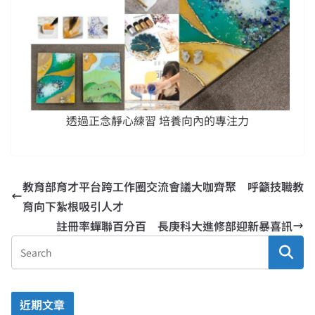
透過正念靜心練習 培養向內的專注力
教育部育才平台跨工作圈交流會議大咖齊聚 呼籲技職教
育向下紮根吸引人才
註冊率蟬聯百分百 長庚科大進修部迎新暴喜訊
近期文章