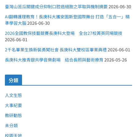
臺灣山苦瓜關鍵成分抑制口腔癌細胞之萃取與機制摘要
2026-06-30
AI翻轉護理教育！長庚科大攜安圖斯登國際舞台 打造「五合一」精
準學習大腦
2026-06-30
2026全國教保技藝競賽長庚科大登場 全台27校菁英同場競技
2026-06-01
2千名畢業生換新裝勇闖社會 長庚科大雙校區畢業典禮
2026-06-01
長庚科大推青銀共學音樂劇場 結合長照與藝術療育
2026-05-26
分類
人文生態
大事紀要
教研動態
未分類
校園天地