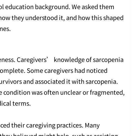
ool education background. We asked them
how they understood it, and how this shaped
nes.
reness. Caregivers’ knowledge of sarcopenia
incomplete. Some caregivers had noticed
urvivors and associated it with sarcopenia.
e condition was often unclear or fragmented,
dical terms.
ced their caregiving practices. Many
they believed might help, such as assisting