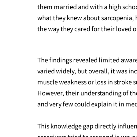
them married and with a high sch
what they knew about sarcopenia, 
the way they cared for their loved o
The findings revealed limited awa
varied widely, but overall, it was 
muscle weakness or loss in stroke s
However, their understanding of th
and very few could explain it in me
This knowledge gap directly influen
caregivers tried to respond in ways 