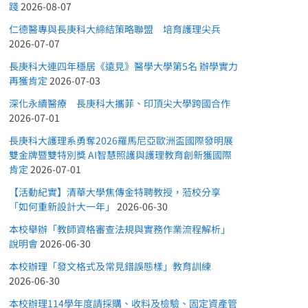
踐
2026-08-07
仁德醫專與長庚科大締結策略聯盟 培育護理尖兵
2026-07-07
長庚科大連四年穩居《遠見》醫學大學第5名 辦學實力
再獲肯定
2026-07-03
深化永續醫療 長庚科大攜菲、印頂尖大學跨國合作
2026-07-01
長庚科大護理系勇奪2026羅馬尼亞歐洲盃國際發明展
雙金牌暨雙特別獎 AI智慧照護與護理教育創新獲國際
肯定
2026-07-01
【活動紀實】清華大學焦傳金特聘教授，蒞校分享
「如何重新設計大一年」
2026-06-30
本校舉辦「教師資格審查法規與實務作業流程解析」
說明會
2026-06-30
本校辦理「發文格式及常見錯誤態樣」教育訓練
2026-06-30
本校辦理114學年度請採購、收料及檢驗、固定資產管