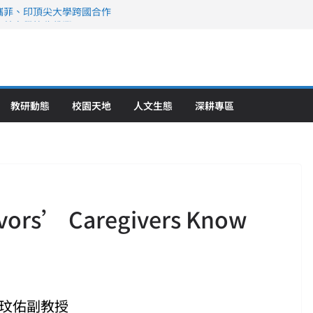
攜菲、印頂尖大學跨國合作
、美容學校收穫豐
直擊健康平權與智慧照護實踐
策略聯盟 培育護理尖兵
》醫學大學第5名 辦學實力再獲肯定
教研動態
校園天地
人文生態
深耕專區
ivors’ Caregivers Know
郭玟佑副教授