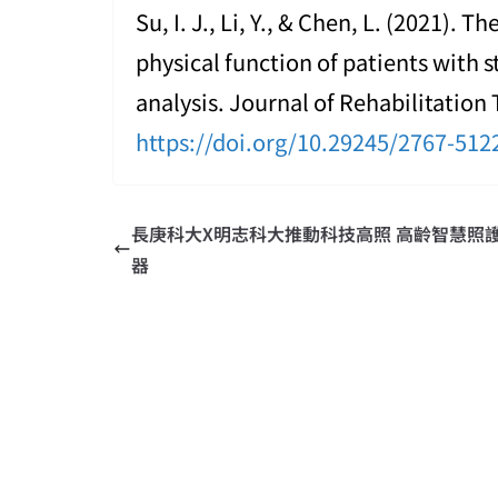
Su, I. J., Li, Y., & Chen, L. (2021).
physical function of patients with 
analysis. Journal of Rehabilitation 
https://doi.org/10.29245/2767-512
長庚科大X明志科大推動科技高照 高齡智慧照
器