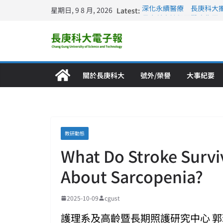
星期日, 9 8 月, 2026
Latest:
深化永續醫療 長庚科大
長庚科大訪凱瑟醫療集團
跨海築夢 長庚科大赴美
仁德醫專與長庚科大締結
長庚科大連四年穩居《遠見
關於長庚科大
號外/榮譽
大事紀要
教研動態
What Do Stroke Surv
About Sarcopenia?
2025-10-09
cgust
護理系及高齡暨長期照護研究中心 