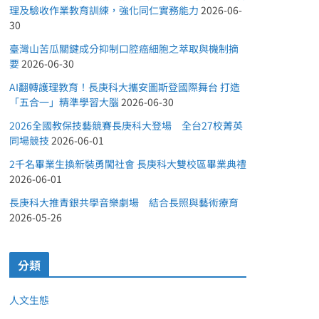
理及驗收作業教育訓練，強化同仁實務能力
2026-06-
30
臺灣山苦瓜關鍵成分抑制口腔癌細胞之萃取與機制摘
要
2026-06-30
AI翻轉護理教育！長庚科大攜安圖斯登國際舞台 打造
「五合一」精準學習大腦
2026-06-30
2026全國教保技藝競賽長庚科大登場 全台27校菁英
同場競技
2026-06-01
2千名畢業生換新裝勇闖社會 長庚科大雙校區畢業典禮
2026-06-01
長庚科大推青銀共學音樂劇場 結合長照與藝術療育
2026-05-26
分類
人文生態