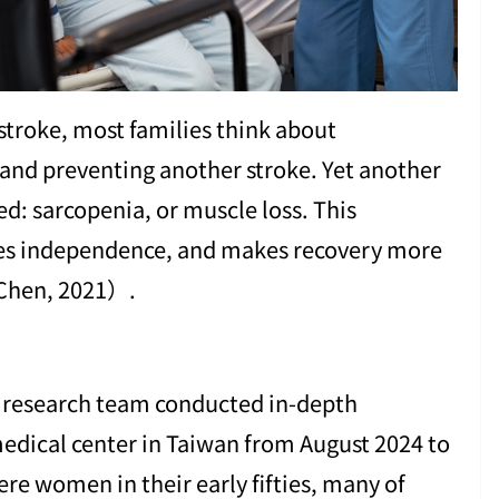
 stroke, most families think about
, and preventing another stroke. Yet another
d: sarcopenia, or muscle loss. This
ces independence, and makes recovery more
& Chen, 2021）.
ur research team conducted in-depth
medical center in Taiwan from August 2024 to
re women in their early fifties, many of