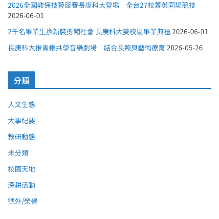
2026全國教保技藝競賽長庚科大登場 全台27校菁英同場競技
2026-06-01
2千名畢業生換新裝勇闖社會 長庚科大雙校區畢業典禮
2026-06-01
長庚科大推青銀共學音樂劇場 結合長照與藝術療育
2026-05-26
分類
人文生態
大事紀要
教研動態
未分類
校園天地
深耕活動
號外/榮譽