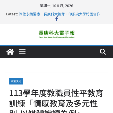
星期一, 10 8 月, 2026
Latest:
深化永續醫療 長庚科大攜菲、印頂尖大學跨國合作
長庚科大訪凱瑟醫療集團、美容學校收穫豐
跨海築夢 長庚科大赴美直擊健康平權與智慧照護實踐
仁德醫專與長庚科大締結策略聯盟 培育護理尖兵
長庚科大連四年穩居《遠見》醫學大學第5名 辦學實力再
獲肯定
校園天地
113學年度教職員性平教育
訓練「情感教育及多元性