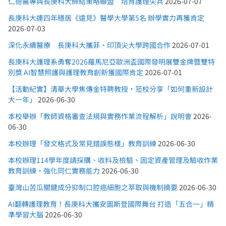
仁德醫專與長庚科大締結策略聯盟 培育護理尖兵
2026-07-07
長庚科大連四年穩居《遠見》醫學大學第5名 辦學實力再獲肯定
2026-07-03
深化永續醫療 長庚科大攜菲、印頂尖大學跨國合作
2026-07-01
長庚科大護理系勇奪2026羅馬尼亞歐洲盃國際發明展雙金牌暨雙特
別獎 AI智慧照護與護理教育創新獲國際肯定
2026-07-01
【活動紀實】清華大學焦傳金特聘教授，蒞校分享「如何重新設計
大一年」
2026-06-30
本校舉辦「教師資格審查法規與實務作業流程解析」說明會
2026-
06-30
本校辦理「發文格式及常見錯誤態樣」教育訓練
2026-06-30
本校辦理114學年度請採購、收料及檢驗、固定資產管理及驗收作業
教育訓練，強化同仁實務能力
2026-06-30
臺灣山苦瓜關鍵成分抑制口腔癌細胞之萃取與機制摘要
2026-06-30
AI翻轉護理教育！長庚科大攜安圖斯登國際舞台 打造「五合一」精
準學習大腦
2026-06-30