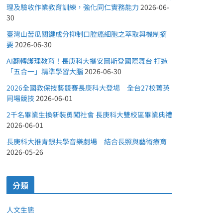
理及驗收作業教育訓練，強化同仁實務能力
2026-06-
30
臺灣山苦瓜關鍵成分抑制口腔癌細胞之萃取與機制摘
要
2026-06-30
AI翻轉護理教育！長庚科大攜安圖斯登國際舞台 打造
「五合一」精準學習大腦
2026-06-30
2026全國教保技藝競賽長庚科大登場 全台27校菁英
同場競技
2026-06-01
2千名畢業生換新裝勇闖社會 長庚科大雙校區畢業典禮
2026-06-01
長庚科大推青銀共學音樂劇場 結合長照與藝術療育
2026-05-26
分類
人文生態