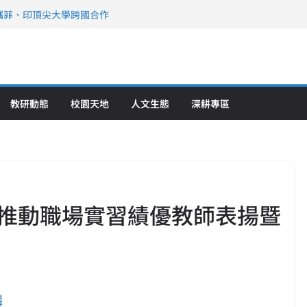
攜菲、印頂尖大學跨國合作
、美容學校收穫豐
直擊健康平權與智慧照護實踐
策略聯盟 培育護理尖兵
》醫學大學第5名 辦學實力再獲肯定
教研動態
校園天地
人文生態
深耕專區
推動職場實習績優教師表揚暨
麟