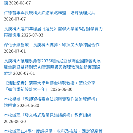
踐
2026-08-07
仁德醫專與長庚科大締結策略聯盟 培育護理尖兵
2026-07-07
長庚科大連四年穩居《遠見》醫學大學第5名 辦學實力
再獲肯定
2026-07-03
深化永續醫療 長庚科大攜菲、印頂尖大學跨國合作
2026-07-01
長庚科大護理系勇奪2026羅馬尼亞歐洲盃國際發明展
雙金牌暨雙特別獎 AI智慧照護與護理教育創新獲國際
肯定
2026-07-01
【活動紀實】清華大學焦傳金特聘教授，蒞校分享
「如何重新設計大一年」
2026-06-30
本校舉辦「教師資格審查法規與實務作業流程解析」
說明會
2026-06-30
本校辦理「發文格式及常見錯誤態樣」教育訓練
2026-06-30
本校辦理114學年度請採購、收料及檢驗、固定資產管