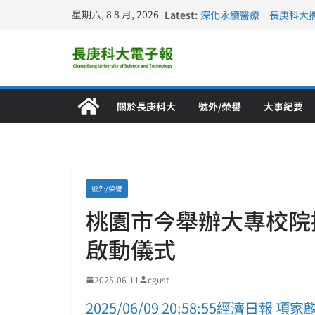
星期六, 8 8 月, 2026
Latest:
深化永續醫療 長庚科大
長庚科大訪凱瑟醫療集團
跨海築夢 長庚科大赴美
仁德醫專與長庚科大締結
長庚科大連四年穩居《遠見
關於長庚科大
號外/榮譽
大事紀要
號外/榮譽
桃園市今舉辦大專校院
啟動儀式
2025-06-11
cgust
2025/06/09 20:58:55經濟日報 項家