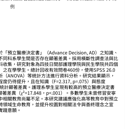
例
）
醫療決定書」（Advance Decision, AD）之知識、
不同科系學生間是否存在顯著差異。採用橫斷性調查法與比
料收集，研究對象為四技日間部護理學院與民生學院共四個
在學學生。總計回收有效問卷460份，使用SPSS 26.0
（ANOVA）等統計方法進行資料分析。研究結果顯示，
提升，且在知識（F=2.317, p=.075）與態度
科系間無達統計顯著差異。護理系學生呈現有較高的預立醫療決定書
差異（χ²=17.848，p<.001）。多數學生未曾修習安寧
中相關教育尚屬不足。本研究建議應強化高等教育中對預立
跨領域生命教育，並提升校園對相關法令與善終理念之宣
實踐意願。