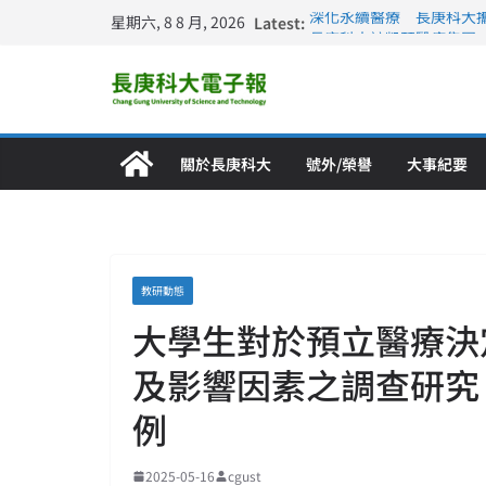
星期六, 8 8 月, 2026
Latest:
深化永續醫療 長庚科大
長庚科大訪凱瑟醫療集團
跨海築夢 長庚科大赴美
仁德醫專與長庚科大締結
長庚科大連四年穩居《遠見
關於長庚科大
號外/榮譽
大事紀要
教研動態
大學生對於預立醫療決
及影響因素之調查研究
例
2025-05-16
cgust