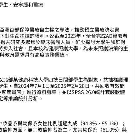
學生、安寧緩和醫療
為亞洲首部保障醫療自主權之專法，推動預立醫療決定書
下對生命抉擇的權利。然截至2023年，全台完成AD簽署者
限。過去研究多聚焦於臨床醫護人員，鮮少探討大學生族群對
將步入社會，且本校為健康照護大學，為未來照護決策的主
度與教育需求具有高度實務價值。
以北部某健康科技大學四技日間部學生為對象，共抽樣護理
，自2024年7月1日至2025年2月28日，共回收有效問
態度量表」進行資料蒐集，並以SPSS 26.0統計套裝軟體
定等推論統計分析。
妝品系與幼保系女性比例超過九成（94.8%、95.1%）；
教信仰方面，無宗教信仰者為主，尤其幼保系（61.0%）與