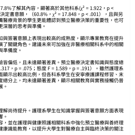
8%了解其內容，顯著高於其他科系(χ² = 1.922，p <
願，（60.8%，χ² = 17.848，p < .001），且與另
備醫療背景的學生更能體認到預立醫療決策的重要性，也可
更深層的思考與準備。
知與簽署意願上表現出較高的成熟度，顯示專業教育在提升
演了關鍵角色。建議未來可加強在非醫療相關科系中的相關
與準備度。
驗皆偏低，且未達顯著差異。預立醫療決定書知識與態度總
p = .075；態度 F = 1.589，p = .191）。雖然護理系
面顯示出較高比例，但各科系學生在安寧療護課程修習、末
度總分上，均未達顯著差異，顯示相關教育與實務接觸仍普
展。
理解尚待提升。護理系學生在知識掌握與簽署意願方面表現
響。
容，並在護理與健康照護相關科系中強化預立醫療與善終理
健康識能教育，以提升大學生對醫療自主與臨終決策的關注