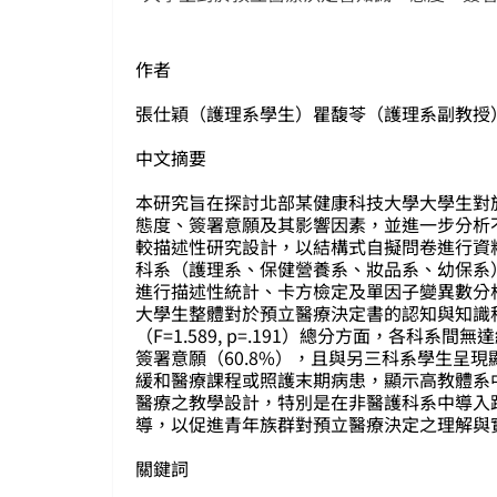
作者
張仕穎（護理系學生）瞿馥苓（護理系副教授
中文摘要
本研究旨在探討北部某健康科技大學大學生對於「預立
態度、簽署意願及其影響因素，並進一步分析
較描述性研究設計，以結構式自擬問卷進行資
科系（護理系、保健營養系、妝品系、幼保系）之
進行描述性統計、卡方檢定及單因子變異數分析
大學生整體對於預立醫療決定書的認知與知識程度仍待
（F=1.589, p=.191）總分方面，各
簽署意願（60.8%），且與另三科系學生呈現顯著
緩和醫療課程或照護末期病患，顯示高教體系
醫療之教學設計，特別是在非醫護科系中導入
導，以促進青年族群對預立醫療決定之理解與
關鍵詞