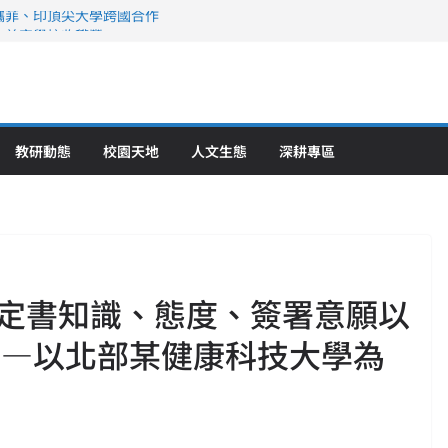
攜菲、印頂尖大學跨國合作
、美容學校收穫豐
直擊健康平權與智慧照護實踐
策略聯盟 培育護理尖兵
》醫學大學第5名 辦學實力再獲肯定
教研動態
校園天地
人文生態
深耕專區
定書知識、態度、簽署意願以
 —以北部某健康科技大學為