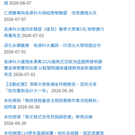
踐
2026-08-07
仁德醫專與長庚科大締結策略聯盟 培育護理尖兵
2026-07-07
長庚科大連四年穩居《遠見》醫學大學第5名 辦學實力
再獲肯定
2026-07-03
深化永續醫療 長庚科大攜菲、印頂尖大學跨國合作
2026-07-01
長庚科大護理系勇奪2026羅馬尼亞歐洲盃國際發明展
雙金牌暨雙特別獎 AI智慧照護與護理教育創新獲國際
肯定
2026-07-01
【活動紀實】清華大學焦傳金特聘教授，蒞校分享
「如何重新設計大一年」
2026-06-30
本校舉辦「教師資格審查法規與實務作業流程解析」
說明會
2026-06-30
本校辦理「發文格式及常見錯誤態樣」教育訓練
2026-06-30
本校辦理114學年度請採購、收料及檢驗、固定資產管