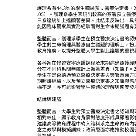
護理系有44.3%的學生聽過預立醫療決定書，27.
.05）。護理系學生表現出較高的簽署預立醫療決定書意
三系達統計上達顯著差異。此結果反映出，具
能因臨床觀察與實務經驗而對生命末期議題有
整體而言，護理系學生在預立醫療決定書的認
學生對生命倫理與醫療自主議題的理解上，扮
教育推廣，以提升整體大學生對此議題的重視
各科系在修習安寧療護課程及末期病患照護經
分在不同科系間無統計上顯著差異（知識 F = 2.317，
學生在是否聽過預立醫療決定書與簽署意願方
期照護經驗、以及預立醫療決定書之知識與態
遍不足，亦可能影響學生整體的理解與態度發
結論與建議
整體而言，大學生對預立醫療決定書之認知與
相對較佳，顯示教育背景對態度形成具顯著影
建議高等教育課程中納入跨科系之生命教育內
念之教學與模擬訓練；政策層面亦應推動校園
與準備。