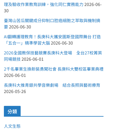
理及驗收作業教育訓練，強化同仁實務能力
2026-06-
30
臺灣山苦瓜關鍵成分抑制口腔癌細胞之萃取與機制摘
要
2026-06-30
AI翻轉護理教育！長庚科大攜安圖斯登國際舞台 打造
「五合一」精準學習大腦
2026-06-30
2026全國教保技藝競賽長庚科大登場 全台27校菁英
同場競技
2026-06-01
2千名畢業生換新裝勇闖社會 長庚科大雙校區畢業典禮
2026-06-01
長庚科大推青銀共學音樂劇場 結合長照與藝術療育
2026-05-26
分類
人文生態