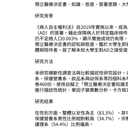
預立醫療決定書、知識、態度、簽署意願、大
研究背景
《病人自主權利法》自2019年實施以來，成
（AD）的簽署，藉此保障病人於特定臨床條件
仍不足總人口0.003%，顯示實施成效仍有
預立醫療決定書的認知與態度。鑑於大學生即
體與陪伴者，故了解本校大學生對AD之接受
研究方法
本研究橫斷性調查法與比較描述性研究設計，
系、保健營養系、妝品系與幼保系等四個科系學生
卷460份。使用自擬之「預立醫療決定書知識及
進行描述性統計、單因子變異數分析、卡方檢
研究結果
在性別方面，整體以女性為主（83.3%），其中
保健營養系男性比例相對較高（34.7%）。宗
護理系（54.4%）比例偏高。