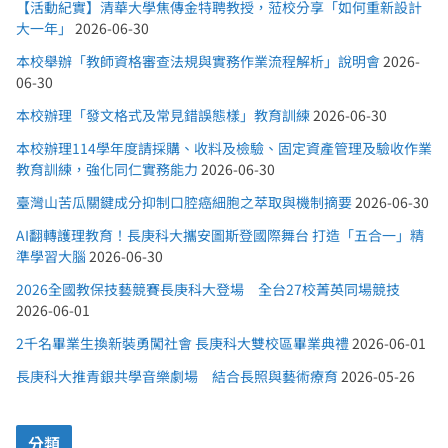
【活動紀實】清華大學焦傳金特聘教授，蒞校分享「如何重新設計
大一年」
2026-06-30
本校舉辦「教師資格審查法規與實務作業流程解析」說明會
2026-
06-30
本校辦理「發文格式及常見錯誤態樣」教育訓練
2026-06-30
本校辦理114學年度請採購、收料及檢驗、固定資產管理及驗收作業
教育訓練，強化同仁實務能力
2026-06-30
臺灣山苦瓜關鍵成分抑制口腔癌細胞之萃取與機制摘要
2026-06-30
AI翻轉護理教育！長庚科大攜安圖斯登國際舞台 打造「五合一」精
準學習大腦
2026-06-30
2026全國教保技藝競賽長庚科大登場 全台27校菁英同場競技
2026-06-01
2千名畢業生換新裝勇闖社會 長庚科大雙校區畢業典禮
2026-06-01
長庚科大推青銀共學音樂劇場 結合長照與藝術療育
2026-05-26
分類