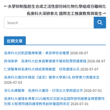
水蓼抑制脂肪生合成之活性部份純化物化學組成分離純化
長庚科大深耕泰北 國際志工推廣教育與衛生
近期文章
長庚科大訪凱瑟醫療集團、美容學校收穫豐
2026-08-07
跨海築夢 長庚科大赴美直擊健康平權與智慧照護實踐
2026-08-07
仁德醫專與長庚科大締結策略聯盟 培育護理尖兵
2026-07-07
長庚科大連四年穩居《遠見》醫學大學第5名 辦學實力再獲肯定
2026-07-03
深化永續醫療 長庚科大攜菲、印頂尖大學跨國合作
2026-07-01
長庚科大護理系勇奪2026羅馬尼亞歐洲盃國際發明展雙金牌暨雙特
別獎 AI智慧照護與護理教育創新獲國際肯定
2026-07-01