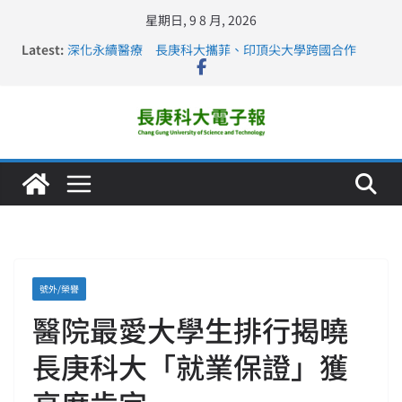
星期日, 9 8 月, 2026
Latest:
深化永續醫療 長庚科大攜菲、印頂尖大學跨國合作
長庚科大訪凱瑟醫療集團、美容學校收穫豐
跨海築夢 長庚科大赴美直擊健康平權與智慧照護實踐
仁德醫專與長庚科大締結策略聯盟 培育護理尖兵
長庚科大連四年穩居《遠見》醫學大學第5名 辦學實力再
獲肯定
號外/榮譽
醫院最愛大學生排行揭曉
長庚科大「就業保證」獲