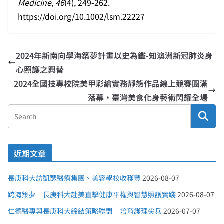
Medicine, 46
(4), 249-262.
https://doi.org/10.1002/lsm.22227
2024年新南向學海築夢計畫以史為鑑-知澳洲新冠肺炎身
心照護之興替
2024全國技專校院美甲彩繪實務靜態作品線上競賽圓滿
落幕，臺灣美食化身藝術閃耀全場
近期文章
長庚科大訪凱瑟醫療集團、美容學校收穫豐
2026-08-07
跨海築夢 長庚科大赴美直擊健康平權與智慧照護實踐
2026-08-07
仁德醫專與長庚科大締結策略聯盟 培育護理尖兵
2026-07-07