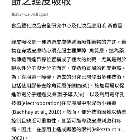
酚之經皮吸收
2024-12-06
cgust
食品暨化妝品安全研究中心及化妝品應用系 黃俊薰
經皮吸收是一種透過皮膚傳遞治療性藥物的方式。藥
物在穿透皮膚時必須克服主要屏障–角質層，這為藥
物傳遞到達目標位置構成了極大的挑戰，尤其是對於
親水性分子與大分子而言，穿透角質層的難度更高。
為了克服這一障礙，過去的研究已開發出多種技術，
包括使用膠帶去除角質層(剝離技術)、施加電場以促
進帶電分子通過皮膚(離子導入法)，以及利用電穿孔
技術(electroporation)在皮膚層中形成微小通道
(Bachhay et al., 2010)。然而，部分技術因難以精確
控制且缺乏可重複性，甚至可能導致皮膚刺激和疼
痛。因此，在應用上造成顯著的限制(Mikszta et al.,
2002)。