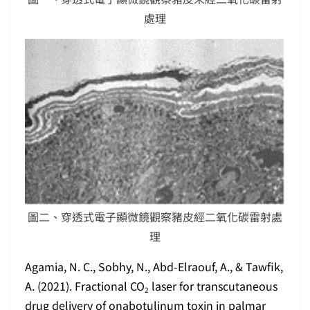
處理
圖二、穿透式電子顯微鏡觀察豬皮經二氧化碳雷射處
理
Agamia, N. C., Sobhy, N., Abd-Elraouf, A., & Tawfik,
A. (2021). Fractional CO
laser for transcutaneous
2
drug delivery of onabotulinum toxin in palmar