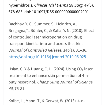
hyperhidrosis.
Clinical Trial Dermatol Surg, 47
(5),
678-683. doi: 10.1097/DSS.0000000000002901
Bachhav, Y. G., Summer, S., Heinrich, A.,
Bragagna,T., Böhler, C., & Kalia, Y. N. (2010). Effect
of controlled laser microporation on drug
transport kinetics into and across the skin.
Journal of Controlled Release, 146
(1), 31–36.
https://doi.org/10.1016/j.jconrel.2010.05.025
Hsiao, C. Y & Huang, C. H. (2024). Using CO
laser
2
treatment to enhance skin permeation of 4-n-
butylresorcinol.
Chang Gung Journal of Science,
40
, 75-81.
Kolbe, L., Mann, T., & Gerwat, W. (2013). 4-n-