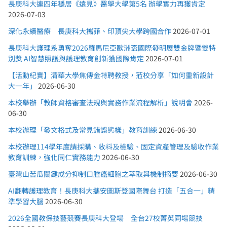
長庚科大連四年穩居《遠見》醫學大學第5名 辦學實力再獲肯定
2026-07-03
深化永續醫療 長庚科大攜菲、印頂尖大學跨國合作
2026-07-01
長庚科大護理系勇奪2026羅馬尼亞歐洲盃國際發明展雙金牌暨雙特
別獎 AI智慧照護與護理教育創新獲國際肯定
2026-07-01
【活動紀實】清華大學焦傳金特聘教授，蒞校分享「如何重新設計
大一年」
2026-06-30
本校舉辦「教師資格審查法規與實務作業流程解析」說明會
2026-
06-30
本校辦理「發文格式及常見錯誤態樣」教育訓練
2026-06-30
本校辦理114學年度請採購、收料及檢驗、固定資產管理及驗收作業
教育訓練，強化同仁實務能力
2026-06-30
臺灣山苦瓜關鍵成分抑制口腔癌細胞之萃取與機制摘要
2026-06-30
AI翻轉護理教育！長庚科大攜安圖斯登國際舞台 打造「五合一」精
準學習大腦
2026-06-30
2026全國教保技藝競賽長庚科大登場 全台27校菁英同場競技