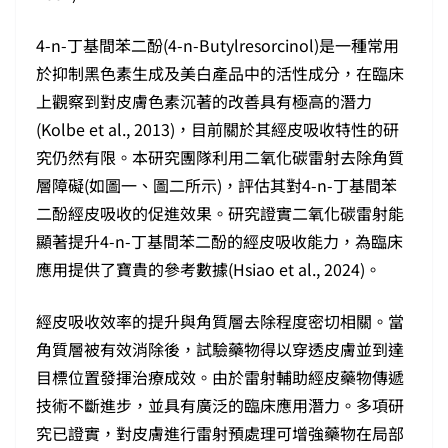
4-n-丁基間苯二酚(4-n-Butylresorcinol)是一種常用
於抑制黑色素生成及美白產品中的活性成分，在臨床
上觀察到對皮膚色素沉著的改善具有極高的潛力
(Kolbe et al., 2013)，目前關於其經皮吸收特性的研
究仍然有限。本研究團隊利用二氧化碳雷射去除角質
層障礙(如圖一、圖二所示)，評估其對4-n-丁基間苯
二酚經皮吸收的促進效果。研究證實二氧化碳雷射能
顯著提升4-n-丁基間苯二酚的經皮吸收能力，為臨床
應用提供了寶貴的參考數據(Hsiao et al., 2024)。
經皮吸收效率的提升與角質層去除程度密切相關。當
角質層被有效消除後，試驗藥物得以穿透皮膚並到達
目標位置發揮治療成效。由於雷射輔助經皮藥物傳遞
技術不斷進步，並具有廣泛的臨床應用潛力。多項研
究已證實，對皮膚進行雷射預處理可增強藥物在局部