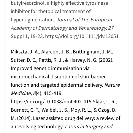
butylresorcinol, a highly effective tyrosinase
inhibitor for thetopical treatment of
hyperpigmentation.
Journal of The European
Academy of Dermatology and Venereology, 27
Suppl 1, 19-23. https://doi.org/10.1111/jdv.12051
Mikszta, J. A., Alarcon, J. B., Brittingham, J. M.,
Sutter, D. E., Pettis, R. J., & Harvey, N. G. (2002).
Improved genetic immunization via
micromechanical disruption of skin-barrier
function and targeted epidermal delivery.
Nature
Medicine, 8
(4), 415-419.
https://doi.org/10.1038/nm0402-415 Sklar, L. R.,
Burnett, C. T., Waibel, J. S., Moy, R. L., & Ozog, D.
M. (2014). Laser assisted drug delivery: a review of
an evolving technology.
Lasers in Surgery and