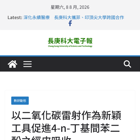
星期六, 8 8 月, 2026
Latest:
深化永續醫療 長庚科大攜菲、印頂尖大學跨國合作
長庚科大訪凱瑟醫療集團、美容學校收穫豐
跨海築夢 長庚科大赴美直擊健康平權與智慧照護實踐
仁德醫專與長庚科大締結策略聯盟 培育護理尖兵
長庚科大連四年穩居《遠見》醫學大學第5名 辦學實力再
獲肯定
教研動態
以二氧化碳雷射作為新穎
工具促進4-n-丁基間苯二