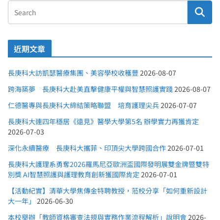
近期文章
長庚科大訪凱瑟醫療集團、美容學校收穫豐
2026-08-07
跨海築夢 長庚科大赴美直擊健康平權與智慧照護實踐
2026-08-07
仁德醫專與長庚科大締結策略聯盟 培育護理尖兵
2026-07-07
長庚科大連四年穩居《遠見》醫學大學第5名 辦學實力再獲肯定
2026-07-03
深化永續醫療 長庚科大攜菲、印頂尖大學跨國合作
2026-07-01
長庚科大護理系勇奪2026羅馬尼亞歐洲盃國際發明展雙金牌暨雙特
別獎 AI智慧照護與護理教育創新獲國際肯定
2026-07-01
【活動紀實】清華大學焦傳金特聘教授，蒞校分享「如何重新設計
大一年」
2026-06-30
本校舉辦「教師資格審查法規與實務作業流程解析」說明會
2026-