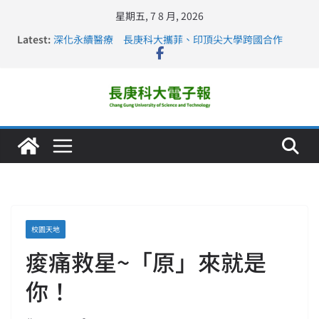
星期五, 7 8 月, 2026
Latest:
深化永續醫療 長庚科大攜菲、印頂尖大學跨國合作
長庚科大訪凱瑟醫療集團、美容學校收穫豐
跨海築夢 長庚科大赴美直擊健康平權與智慧照護實踐
仁德醫專與長庚科大締結策略聯盟 培育護理尖兵
長庚科大連四年穩居《遠見》醫學大學第5名 辦學實力再
獲肯定
校園天地
痠痛救星~「原」來就是
你！