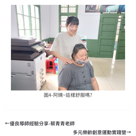
圖4-阿姨~這樣舒服嗎?
優良導師經驗分享-蔡青青老師
多元樂齡創意運動實踐營