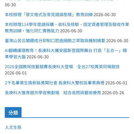
06-30
本校辦理「發文格式及常見錯誤態樣」教育訓練
2026-06-30
本校辦理114學年度請採購、收料及檢驗、固定資產管理及驗收作業
教育訓練，強化同仁實務能力
2026-06-30
臺灣山苦瓜關鍵成分抑制口腔癌細胞之萃取與機制摘要
2026-06-30
AI翻轉護理教育！長庚科大攜安圖斯登國際舞台 打造「五合一」精
準學習大腦
2026-06-30
2026全國教保技藝競賽長庚科大登場 全台27校菁英同場競技
2026-06-01
2千名畢業生換新裝勇闖社會 長庚科大雙校區畢業典禮
2026-06-01
長庚科大推青銀共學音樂劇場 結合長照與藝術療育
2026-05-26
分類
人文生態