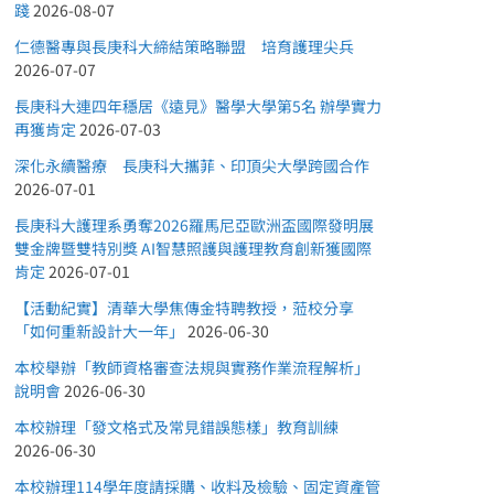
踐
2026-08-07
仁德醫專與長庚科大締結策略聯盟 培育護理尖兵
2026-07-07
長庚科大連四年穩居《遠見》醫學大學第5名 辦學實力
再獲肯定
2026-07-03
深化永續醫療 長庚科大攜菲、印頂尖大學跨國合作
2026-07-01
長庚科大護理系勇奪2026羅馬尼亞歐洲盃國際發明展
雙金牌暨雙特別獎 AI智慧照護與護理教育創新獲國際
肯定
2026-07-01
【活動紀實】清華大學焦傳金特聘教授，蒞校分享
「如何重新設計大一年」
2026-06-30
本校舉辦「教師資格審查法規與實務作業流程解析」
說明會
2026-06-30
本校辦理「發文格式及常見錯誤態樣」教育訓練
2026-06-30
本校辦理114學年度請採購、收料及檢驗、固定資產管