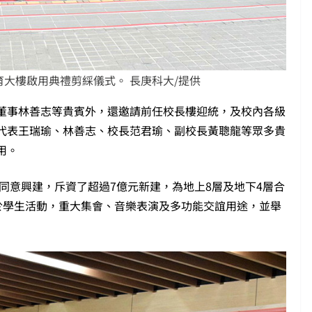
大樓啟用典禮剪綵儀式。 長庚科大/提供
董事林善志等貴賓外，還邀請前任校長樓迎統，及校內各級
代表王瑞瑜、林善志、校長范君瑜、副校長黃聰龍等眾多貴
用。
過同意興建，斥資了超過7億元新建，為地上8層及地下4層合
作為於學生活動，重大集會、音樂表演及多功能交誼用途，並舉