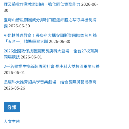
理及驗收作業教育訓練，強化同仁實務能力
2026-06-
30
臺灣山苦瓜關鍵成分抑制口腔癌細胞之萃取與機制摘
要
2026-06-30
AI翻轉護理教育！長庚科大攜安圖斯登國際舞台 打造
「五合一」精準學習大腦
2026-06-30
2026全國教保技藝競賽長庚科大登場 全台27校菁英
同場競技
2026-06-01
2千名畢業生換新裝勇闖社會 長庚科大雙校區畢業典禮
2026-06-01
長庚科大推青銀共學音樂劇場 結合長照與藝術療育
2026-05-26
分類
人文生態