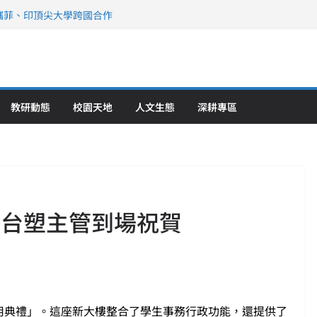
攜菲、印頂尖大學跨國合作
、美容學校收穫豐
直擊健康平權與智慧照護實踐
策略聯盟 培育護理尖兵
》醫學大學第5名 辦學實力再獲肯定
教研動態
校園天地
人文生態
深耕專區
 台塑主管到場祝賀
啟用典禮」。這座新大樓整合了學生事務行政功能，還提供了