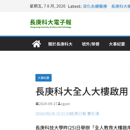
星期五, 7 8 月, 2026
Latest:
深化永續醫療 長庚科大
長庚科大訪凱瑟醫療集團
跨海築夢 長庚科大赴美
仁德醫專與長庚科大締結
長庚科大連四年穩居《遠見
關於長庚科大
號外/榮譽
大事紀要
大事紀要
長庚科大全人大樓啟用
2024-09-27
cgust
2024/09/26 15:31:53經濟日報 曹松清
長庚科技大學昨(25)日舉辦「全人教育大樓