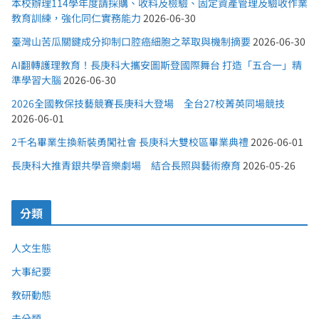
本校辦理114學年度請採購、收料及檢驗、固定資產管理及驗收作業
教育訓練，強化同仁實務能力
2026-06-30
臺灣山苦瓜關鍵成分抑制口腔癌細胞之萃取與機制摘要
2026-06-30
AI翻轉護理教育！長庚科大攜安圖斯登國際舞台 打造「五合一」精
準學習大腦
2026-06-30
2026全國教保技藝競賽長庚科大登場 全台27校菁英同場競技
2026-06-01
2千名畢業生換新裝勇闖社會 長庚科大雙校區畢業典禮
2026-06-01
長庚科大推青銀共學音樂劇場 結合長照與藝術療育
2026-05-26
分類
人文生態
大事紀要
教研動態
未分類