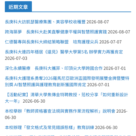
近期文章
長庚科大訪凱瑟醫療集團、美容學校收穫豐
2026-08-07
跨海築夢 長庚科大赴美直擊健康平權與智慧照護實踐
2026-08-07
仁德醫專與長庚科大締結策略聯盟 培育護理尖兵
2026-07-07
長庚科大連四年穩居《遠見》醫學大學第5名 辦學實力再獲肯定
2026-07-03
深化永續醫療 長庚科大攜菲、印頂尖大學跨國合作
2026-07-01
長庚科大護理系勇奪2026羅馬尼亞歐洲盃國際發明展雙金牌暨雙特
別獎 AI智慧照護與護理教育創新獲國際肯定
2026-07-01
【活動紀實】清華大學焦傳金特聘教授，蒞校分享「如何重新設計
大一年」
2026-06-30
本校舉辦「教師資格審查法規與實務作業流程解析」說明會
2026-
06-30
本校辦理「發文格式及常見錯誤態樣」教育訓練
2026-06-30