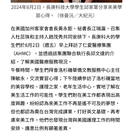
2024年8月2日，長庚科技大學學生邱家葦分享來美學
習心得。（徐曼沅／大紀元）
在美國加州客家會會長黃永鉅、祕書長江瑞瀛、召集
人杜蕊珠和主持人趙茂秀共同安排下。長庚科大的學
生們於8月2日（週五）早上拜訪了仁愛醫療集團
（AHMC），並透過該集團聯合執行長邱文達的介
紹，了解美國醫療服務現況。
午餐時間，學生們拜會洛杉磯華僑文教服務中心主任
陳敏永，交流實習心得；下午陸續參訪了洛杉磯當地
的美容學校、護理之家、老年生活中心，實地了解在
美生活工作的可能性。學生們對在美工作都表現出高
度興趣，紛紛認為來美工作不再是遙不可及的夢想，
但也都認為需在台灣完成課業，打好英文基礎，再考
慮來美工作。他們也發現台灣與美國護理工作的時間
安排、護患比例有顯著差異。