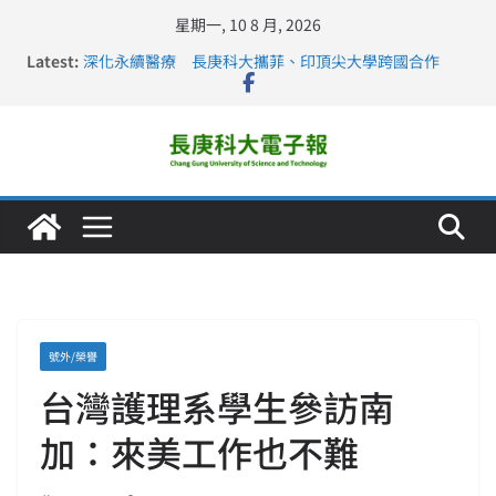
星期一, 10 8 月, 2026
Latest:
深化永續醫療 長庚科大攜菲、印頂尖大學跨國合作
長庚科大訪凱瑟醫療集團、美容學校收穫豐
跨海築夢 長庚科大赴美直擊健康平權與智慧照護實踐
仁德醫專與長庚科大締結策略聯盟 培育護理尖兵
長庚科大連四年穩居《遠見》醫學大學第5名 辦學實力再
獲肯定
號外/榮譽
台灣護理系學生參訪南
加：來美工作也不難