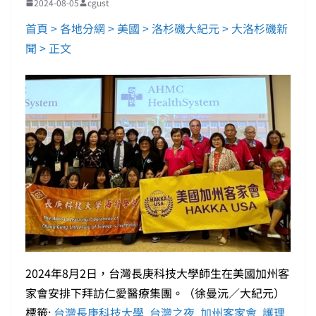
2024-08-05
cgust
首頁 > 各地分網 > 美國 > 洛杉磯大紀元 > 大洛杉磯新
聞 > 正文
2024年8月2日，台灣長庚科技大學師生在美國加州客
家會安排下拜訪仁愛醫療集團。（徐曼沅／大紀元）
標籤:
台灣長庚科技大學
,
台灣之夜
,
加州客家會
,
護理