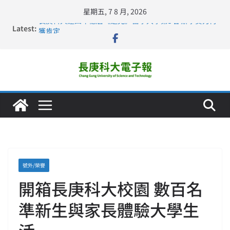
星期五, 7 8 月, 2026
Latest:
長庚科大連四年穩居《遠見》醫學大學第5名 辦學實力再
獲肯定
深化永續醫療 長庚科大攜菲、印頂尖大學跨國合作
長庚科大訪凱瑟醫療集團、美容學校收穫豐
跨海築夢 長庚科大赴美直擊健康平權與智慧照護實踐
仁德醫專與長庚科大締結策略聯盟 培育護理尖兵
號外/榮譽
開箱長庚科大校園 數百名
準新生與家長體驗大學生