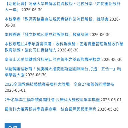
【活動紀實】清華大學焦傳金特聘教授，蒞校分享「如何重新設計
大一年」
2026-06-30
本校舉辦「教師資格審查法規與實務作業流程解析」說明會
2026-
06-30
本校辦理「發文格式及常見錯誤態樣」教育訓練
2026-06-30
本校辦理114學年度請採購、收料及檢驗、固定資產管理及驗收作業
教育訓練，強化同仁實務能力
2026-06-30
臺灣山苦瓜關鍵成分抑制口腔癌細胞之萃取與機制摘要
2026-06-30
AI翻轉護理教育！長庚科大攜安圖斯登國際舞台 打造「五合一」精
準學習大腦
2026-06-30
2026全國教保技藝競賽長庚科大登場 全台27校菁英同場競技
2026-06-01
2千名畢業生換新裝勇闖社會 長庚科大雙校區畢業典禮
2026-06-01
長庚科大推青銀共學音樂劇場 結合長照與藝術療育
2026-05-26