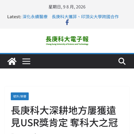
星期日, 9 8 月, 2026
長庚科大連四年穩居《遠見》醫學大學第5名 辦學實力再
Latest:
獲肯定
深化永續醫療 長庚科大攜菲、印頂尖大學跨國合作
長庚科大訪凱瑟醫療集團、美容學校收穫豐
跨海築夢 長庚科大赴美直擊健康平權與智慧照護實踐
仁德醫專與長庚科大締結策略聯盟 培育護理尖兵
號外/榮譽
長庚科大深耕地方屢獲遠
見USR獎肯定 奪科大之冠