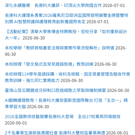
深化永續醫療 長庚科大攜菲、印頂尖大學跨國合作
2026-07-01
長庚科大護理系勇奪2026羅馬尼亞歐洲盃國際發明展雙金牌暨雙特
別獎 AI智慧照護與護理教育創新獲國際肯定
2026-07-01
【活動紀實】清華大學焦傳金特聘教授，蒞校分享「如何重新設計
大一年」
2026-06-30
本校舉辦「教師資格審查法規與實務作業流程解析」說明會
2026-
06-30
本校辦理「發文格式及常見錯誤態樣」教育訓練
2026-06-30
本校辦理114學年度請採購、收料及檢驗、固定資產管理及驗收作業
教育訓練，強化同仁實務能力
2026-06-30
臺灣山苦瓜關鍵成分抑制口腔癌細胞之萃取與機制摘要
2026-06-30
AI翻轉護理教育！長庚科大攜安圖斯登國際舞台 打造「五合一」精
準學習大腦
2026-06-30
2026全國教保技藝競賽長庚科大登場 全台27校菁英同場競技
2026-06-01
2千名畢業生換新裝勇闖社會 長庚科大雙校區畢業典禮
2026-06-01