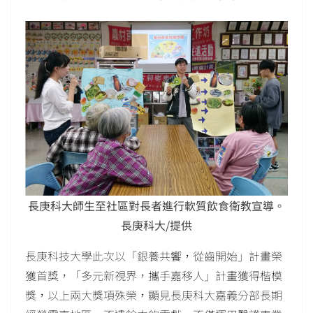
長庚科大師生至社區對長者進行軟質飲食衛教宣導。
長庚科大/提供
長庚科技大學此次以「銀養共饗，從齒開始」計畫榮
獲首獎，「多元新視界，攜手嘉移人」計畫獲得楷模
獎，以上兩大獎項殊榮，顯見長庚科大嘉義分部長期