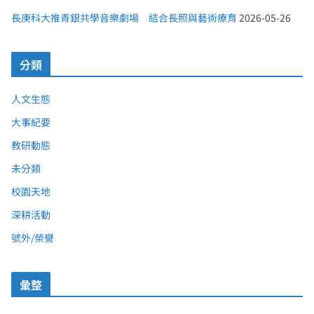
長庚科大推青銀共學音樂劇場 結合長照與藝術療育
2026-05-26
分類
人文生態
大事紀要
教研動態
未分類
校園天地
深耕活動
號外/榮譽
彙整