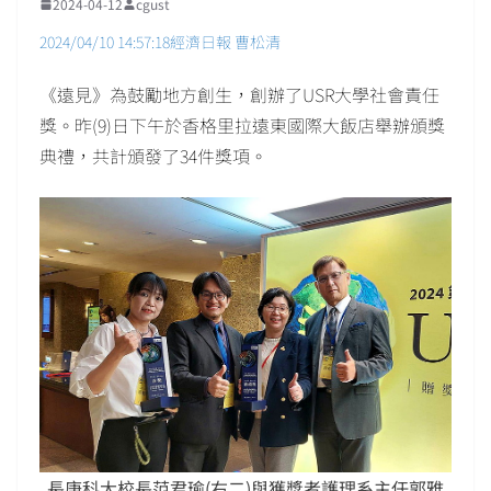
2024-04-12
cgust
2024/04/10 14:57:18經濟日報 曹松清
《遠見》為鼓勵地方創生，創辦了USR大學社會責任
獎。昨(9)日下午於香格里拉遠東國際大飯店舉辦頒獎
典禮，共計頒發了34件獎項。
長庚科大校長范君瑜(右二)與獲獎者護理系主任郭雅