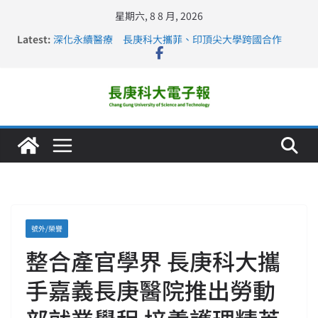
星期六, 8 8 月, 2026
Latest:
深化永續醫療 長庚科大攜菲、印頂尖大學跨國合作
長庚科大訪凱瑟醫療集團、美容學校收穫豐
跨海築夢 長庚科大赴美直擊健康平權與智慧照護實踐
仁德醫專與長庚科大締結策略聯盟 培育護理尖兵
長庚科大連四年穩居《遠見》醫學大學第5名 辦學實力再
獲肯定
號外/榮譽
整合產官學界 長庚科大攜
手嘉義長庚醫院推出勞動