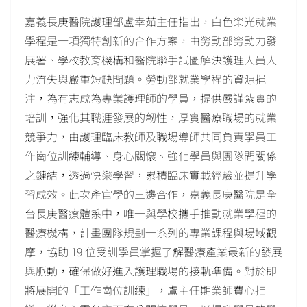
嘉義長庚醫院護理部盧幸茹主任指出，白色榮光就業
學程是一項獨特創新的合作方案，由勞動部勞動力發
展署、學校教育機構和醫院聯手試圖解決護理人員人
力流失與嚴重短缺問題。勞動部就業學程的資源挹
注，為有志成為專業護理師的學員，提供嚴謹紮實的
培訓，強化其職涯發展的韌性，厚實醫療職場的就業
競爭力，由護理臨床教師及職場導師共同負責學員工
作崗位訓練輔導、身心關懷、強化學員與團隊間關係
之鏈結，透過快樂學習，累積臨床實戰經驗並提升學
習成效。此次產官學的三邊合作，嘉義長庚醫院是全
台長庚醫療體系中，唯一與學校攜手推動就業學程的
醫療機構，計畫團隊規劃一系列的專業課程與場域觀
摩，協助 19 位受訓學員掌握了解醫療產業最新的發展
與脈動，確保做好進入護理職場的接軌準備。對於即
將展開的「工作崗位訓練」，盧主任期業師費心指