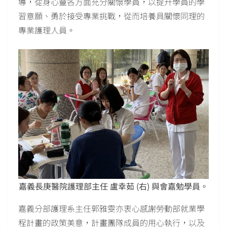
導，從身心靈各方面充分關懷學員，以提升學員的學
習意願、勇於接受專業挑戰，從而培養具關懷同理的
專業護理人員。
嘉義長庚醫院護理部主任 盧幸茹 (右) 與會嘉勉學員。
嘉義分部護理系主任郭雅雯亦衷心感謝勞動部就業學
程計畫的政策美意，計畫團隊成員的用心執行，以及