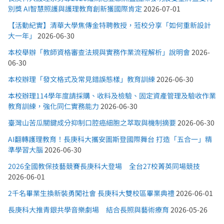
別獎 AI智慧照護與護理教育創新獲國際肯定
2026-07-01
【活動紀實】清華大學焦傳金特聘教授，蒞校分享「如何重新設計
大一年」
2026-06-30
本校舉辦「教師資格審查法規與實務作業流程解析」說明會
2026-
06-30
本校辦理「發文格式及常見錯誤態樣」教育訓練
2026-06-30
本校辦理114學年度請採購、收料及檢驗、固定資產管理及驗收作業
教育訓練，強化同仁實務能力
2026-06-30
臺灣山苦瓜關鍵成分抑制口腔癌細胞之萃取與機制摘要
2026-06-30
AI翻轉護理教育！長庚科大攜安圖斯登國際舞台 打造「五合一」精
準學習大腦
2026-06-30
2026全國教保技藝競賽長庚科大登場 全台27校菁英同場競技
2026-06-01
2千名畢業生換新裝勇闖社會 長庚科大雙校區畢業典禮
2026-06-01
長庚科大推青銀共學音樂劇場 結合長照與藝術療育
2026-05-26