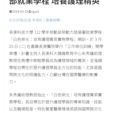
部就業學程 培養護理精英
2024-03-29
cgust
民生好報(記者 李佩昕 / 嘉義報導)
長庚科技大學 112 學年勞動部勞動力發展署就業學程
「白色榮光：培育護理菁英實務學程」開訓，於 3 月
25 日 (二) 在嘉義長庚醫院舉行「工作崗位訓練」開學
典禮，計畫主持人長庚科大通識教育中心朱秀蓮助理
教授在典禮中期勉學員成為護理領域的菁英，並強調
學程目標在於提升護理學員全方位的知能，尤其是國
際跨文化的照護能力，凸顯台灣在國際醫療的軟實
力。
朱秀蓮助理教授指出，「白色榮光：培育護理菁英實
務學程」其目標在於提升護理學員的專業知識、技能
以及職場態度，特別著重醫療情境英語與國際跨文化