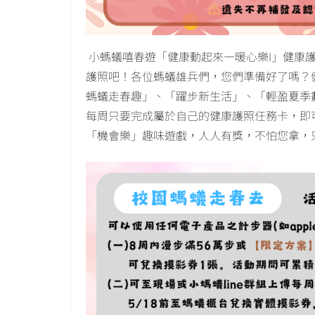
小螞蟻嘻春遊「健康動起來—暖心樂I」健康護
護照吧！各位螞蟻雄兵們，您們準備好了嗎？
螞蟻走春趣」、「躍步新生活」、「輕盈夏季
每周只要完成屬於自己的健康護照任務卡，即
「機會樂」趣味遊戲，人人有獎，不怕您拿，