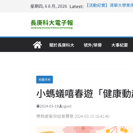
星期四, 6 8 月, 2026
Latest:
【活動紀實】清華大學焦
計大一年」
仁德醫專與長庚科大締結
長庚科大連四年穩居《遠見
深化永續醫療 長庚科大
長庚科大護理系勇奪202
特別獎 AI智慧照護與護
關於長庚科大
號外/榮譽
大事紀要
校園天地
小螞蟻嘻春遊「健康動
2024-03-18
cgust
學務處衛保組曾慧雯 2024-03-15 16:41:40