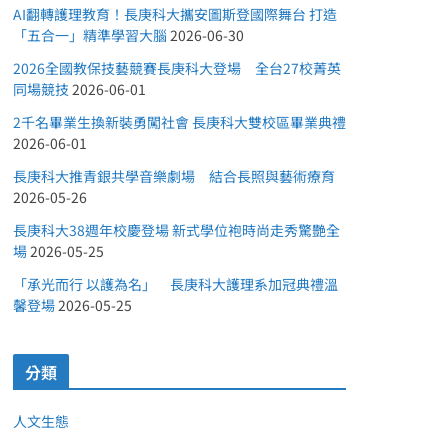
AI翻轉護理教育！長庚科大攜安圖斯登國際舞台 打造
「五合一」精準學習大腦
2026-06-30
2026全國教保技藝競賽長庚科大登場 全台27校菁英
同場競技
2026-06-01
2千名畢業生換新裝勇闖社會 長庚科大雙校區畢業典禮
2026-06-01
長庚科大推青銀共學音樂劇場 結合長照與藝術療育
2026-05-26
長庚科大38週年校慶登場 新式學位袍時尚走秀驚艷全
場
2026-05-25
「承光而行 以護為名」 長庚科大護理系加冠典禮溫
馨登場
2026-05-25
分類
人文生態