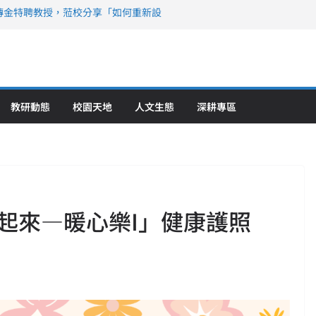
傳金特聘教授，蒞校分享「如何重新設
策略聯盟 培育護理尖兵
》醫學大學第5名 辦學實力再獲肯定
攜菲、印頂尖大學跨國合作
6羅馬尼亞歐洲盃國際發明展雙金牌暨雙
理教育創新獲國際肯定
教研動態
校園天地
人文生態
深耕專區
起來—暖心樂I」健康護照