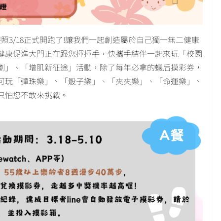
照3/18正式開跑了!讓我們一起創造屬於自己獨一無二健康
健康促進大門正在跟您揮揮手，快攜手結伴一起來玩「校園
劃」、「增肌新征途」活動，除了每年必拿的蟻后摸彩券，
可玩「彈珠樂」、「骰子樂」、「夾夾樂」、「命運樂」、
只怕您不敢來挑戰。