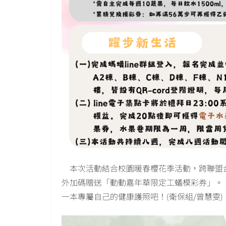
本次活動結合校園暖春櫻花季活動，跨聯盟
外加碼贈送「動動嘉年華限定工蟻模彩券」。
一本專屬自己的健康護照吧！(衛保組/曾慧雯)