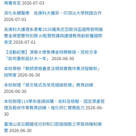
再獲肯定
2026-07-03
深化永續醫療 長庚科大攜菲、印頂尖大學跨國合作
2026-07-01
長庚科大護理系勇奪2026羅馬尼亞歐洲盃國際發明展
雙金牌暨雙特別獎 AI智慧照護與護理教育創新獲國際
肯定
2026-07-01
【活動紀實】清華大學焦傳金特聘教授，蒞校分享
「如何重新設計大一年」
2026-06-30
本校舉辦「教師資格審查法規與實務作業流程解析」
說明會
2026-06-30
本校辦理「發文格式及常見錯誤態樣」教育訓練
2026-06-30
本校辦理114學年度請採購、收料及檢驗、固定資產管
理及驗收作業教育訓練，強化同仁實務能力
2026-06-
30
臺灣山苦瓜關鍵成分抑制口腔癌細胞之萃取與機制摘
要
2026-06-30