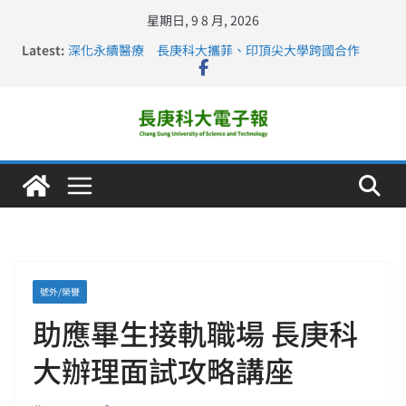
星期日, 9 8 月, 2026
Latest:
深化永續醫療 長庚科大攜菲、印頂尖大學跨國合作
長庚科大訪凱瑟醫療集團、美容學校收穫豐
跨海築夢 長庚科大赴美直擊健康平權與智慧照護實踐
仁德醫專與長庚科大締結策略聯盟 培育護理尖兵
長庚科大連四年穩居《遠見》醫學大學第5名 辦學實力再
獲肯定
號外/榮譽
助應畢生接軌職場 長庚科
大辦理面試攻略講座