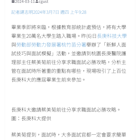
2024-03-11
cgust
記者諶志明2024年3月7日 週四 上午9:28
畢業季即將來臨，根據教育部統計處預估，將有大學
畢業生20萬名大學生踏入職場。昨(6)日
長庚科技大學
與
勞動部勞動力發展署桃竹苗分署
舉辦了「新鮮人面
試技巧與面試模擬」活動，並邀請到桃園長庚醫院護
理部主任蔡美菊前往分享求職面試必勝攻略，分析主
管在面試時所著重的重點有哪些，現場吸引了上百位
長庚科大的應屆畢業生前來參加。
長庚科大邀請蔡美菊前往分享求職面試必勝攻略。
圖：長庚科大提供
蔡美菊提到，面試時，大多面試官都一定會要求簡單