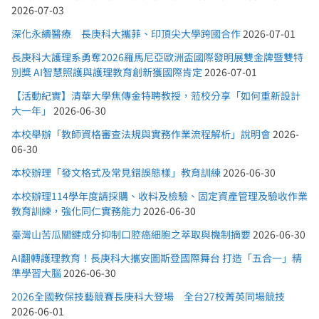
2026-07-03
深化永續醫療 長庚科大攜菲、印頂尖大學跨國合作
2026-07-01
長庚科大護理系勇奪2026羅馬尼亞歐洲盃國際發明展雙金牌暨雙特
別獎 AI智慧照護與護理教育創新獲國際肯定
2026-07-01
【活動紀實】清華大學焦傳金特聘教授，蒞校分享「如何重新設計
大一年」
2026-06-30
本校舉辦「教師資格審查法規與實務作業流程解析」說明會
2026-
06-30
本校辦理「發文格式及常見錯誤態樣」教育訓練
2026-06-30
本校辦理114學年度請採購、收料及檢驗、固定資產管理及驗收作業
教育訓練，強化同仁實務能力
2026-06-30
臺灣山苦瓜關鍵成分抑制口腔癌細胞之萃取與機制摘要
2026-06-30
AI翻轉護理教育！長庚科大攜安圖斯登國際舞台 打造「五合一」精
準學習大腦
2026-06-30
2026全國教保技藝競賽長庚科大登場 全台27校菁英同場競技
2026-06-01