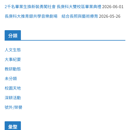
2千名畢業生換新裝勇闖社會 長庚科大雙校區畢業典禮
2026-06-01
長庚科大推青銀共學音樂劇場 結合長照與藝術療育
2026-05-26
分類
人文生態
大事紀要
教研動態
未分類
校園天地
深耕活動
號外/榮譽
彙整