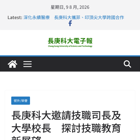
星期日, 9 8 月, 2026
Latest:
深化永續醫療 長庚科大攜菲、印頂尖大學跨國合作
長庚科大訪凱瑟醫療集團、美容學校收穫豐
跨海築夢 長庚科大赴美直擊健康平權與智慧照護實踐
仁德醫專與長庚科大締結策略聯盟 培育護理尖兵
長庚科大連四年穩居《遠見》醫學大學第5名 辦學實力再
獲肯定
號外/榮譽
長庚科大邀請技職司長及
大學校長 探討技職教育