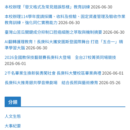
本校辦理「發文格式及常見錯誤態樣」教育訓練
2026-06-30
本校辦理114學年度請採購、收料及檢驗、固定資產管理及驗收作業
教育訓練，強化同仁實務能力
2026-06-30
臺灣山苦瓜關鍵成分抑制口腔癌細胞之萃取與機制摘要
2026-06-30
AI翻轉護理教育！長庚科大攜安圖斯登國際舞台 打造「五合一」精
準學習大腦
2026-06-30
2026全國教保技藝競賽長庚科大登場 全台27校菁英同場競技
2026-06-01
2千名畢業生換新裝勇闖社會 長庚科大雙校區畢業典禮
2026-06-01
長庚科大推青銀共學音樂劇場 結合長照與藝術療育
2026-05-26
分類
人文生態
大事紀要