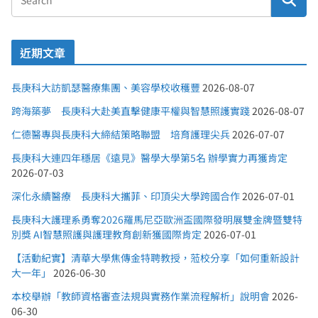
近期文章
長庚科大訪凱瑟醫療集團、美容學校收穫豐
2026-08-07
跨海築夢 長庚科大赴美直擊健康平權與智慧照護實踐
2026-08-07
仁德醫專與長庚科大締結策略聯盟 培育護理尖兵
2026-07-07
長庚科大連四年穩居《遠見》醫學大學第5名 辦學實力再獲肯定
2026-07-03
深化永續醫療 長庚科大攜菲、印頂尖大學跨國合作
2026-07-01
長庚科大護理系勇奪2026羅馬尼亞歐洲盃國際發明展雙金牌暨雙特
別獎 AI智慧照護與護理教育創新獲國際肯定
2026-07-01
【活動紀實】清華大學焦傳金特聘教授，蒞校分享「如何重新設計
大一年」
2026-06-30
本校舉辦「教師資格審查法規與實務作業流程解析」說明會
2026-
06-30