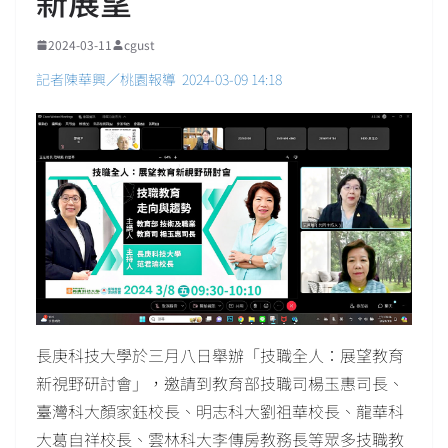
新展望
2024-03-11
cgust
記者陳華興／桃園報導 2024-03-09 14:18
長庚科技大學於三月八日舉辦「技職全人：展望教育
新視野研討會」，邀請到教育部技職司楊玉惠司長、
臺灣科大顏家鈺校長、明志科大劉祖華校長、龍華科
大葛自祥校長、雲林科大李傳房教務長等眾多技職教