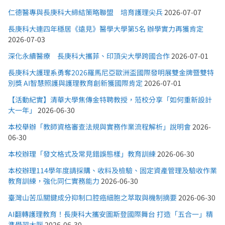
仁德醫專與長庚科大締結策略聯盟 培育護理尖兵
2026-07-07
長庚科大連四年穩居《遠見》醫學大學第5名 辦學實力再獲肯定
2026-07-03
深化永續醫療 長庚科大攜菲、印頂尖大學跨國合作
2026-07-01
長庚科大護理系勇奪2026羅馬尼亞歐洲盃國際發明展雙金牌暨雙特
別獎 AI智慧照護與護理教育創新獲國際肯定
2026-07-01
【活動紀實】清華大學焦傳金特聘教授，蒞校分享「如何重新設計
大一年」
2026-06-30
本校舉辦「教師資格審查法規與實務作業流程解析」說明會
2026-
06-30
本校辦理「發文格式及常見錯誤態樣」教育訓練
2026-06-30
本校辦理114學年度請採購、收料及檢驗、固定資產管理及驗收作業
教育訓練，強化同仁實務能力
2026-06-30
臺灣山苦瓜關鍵成分抑制口腔癌細胞之萃取與機制摘要
2026-06-30
AI翻轉護理教育！長庚科大攜安圖斯登國際舞台 打造「五合一」精
準學習大腦
2026-06-30