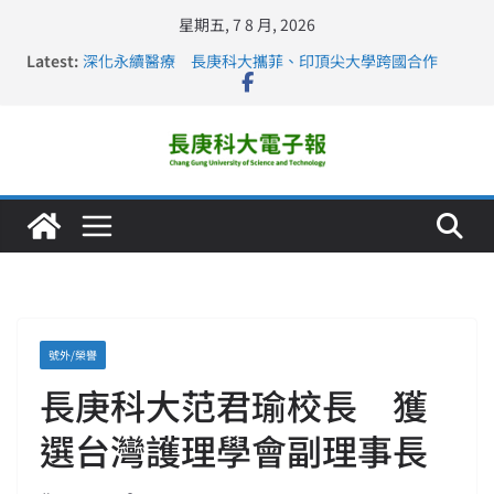
星期五, 7 8 月, 2026
Latest:
深化永續醫療 長庚科大攜菲、印頂尖大學跨國合作
長庚科大訪凱瑟醫療集團、美容學校收穫豐
跨海築夢 長庚科大赴美直擊健康平權與智慧照護實踐
仁德醫專與長庚科大締結策略聯盟 培育護理尖兵
長庚科大連四年穩居《遠見》醫學大學第5名 辦學實力再
獲肯定
號外/榮譽
長庚科大范君瑜校長 獲
選台灣護理學會副理事長