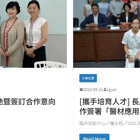
大事紀要
2022-09-21
cgust
地暨簽訂合作意向
[攜手培育人才]
作簽署「醫材應用
臨床技能中心／羅永桂／2022.09
Read More