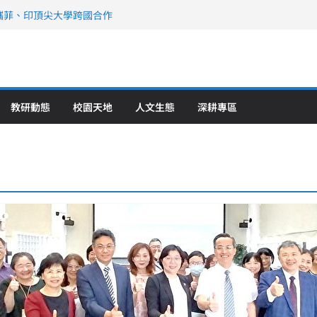
攜菲、印頂尖大學跨國合作
、美容學校收穫豐
直擊健康平權與智慧照護實踐
策略聯盟 培育護理尖兵
》醫學大學第5名 辦學實力再獲肯定
教研動態
校園天地
人文生態
深耕專區